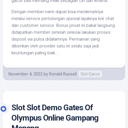
gacor bila memang miliki sebagian ciri dan kriteria.
Dengan member nanti dapat bisa menikmatinya
melalui service pertolongan spesial layaknya live chat
dan customer service. Bonus privat ini bakal langsung
didapatkan member setelah selesai lakukan proses
deposit via pulsa didalamnya. Permainan yang
diberikan oleh provider satu ini selalu saja jadi
keuntungan paling baik.…
November 4, 2022
by
Ronald Russell
Slot Gacor
Slot Slot Demo Gates Of
Olympus Online Gampang