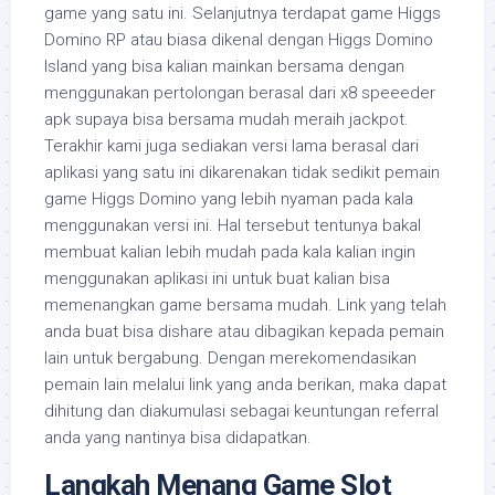
game yang satu ini. Selanjutnya terdapat game Higgs
Domino RP atau biasa dikenal dengan Higgs Domino
Island yang bisa kalian mainkan bersama dengan
menggunakan pertolongan berasal dari x8 speeeder
apk supaya bisa bersama mudah meraih jackpot.
Terakhir kami juga sediakan versi lama berasal dari
aplikasi yang satu ini dikarenakan tidak sedikit pemain
game Higgs Domino yang lebih nyaman pada kala
menggunakan versi ini. Hal tersebut tentunya bakal
membuat kalian lebih mudah pada kala kalian ingin
menggunakan aplikasi ini untuk buat kalian bisa
memenangkan game bersama mudah. Link yang telah
anda buat bisa dishare atau dibagikan kepada pemain
lain untuk bergabung. Dengan merekomendasikan
pemain lain melalui link yang anda berikan, maka dapat
dihitung dan diakumulasi sebagai keuntungan referral
anda yang nantinya bisa didapatkan.
Langkah Menang Game Slot