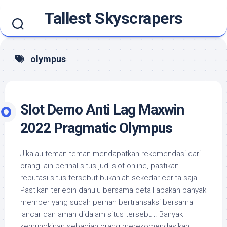
Skip
Tallest Skyscrapers
to
content
olympus
Slot Demo Anti Lag Maxwin
2022 Pragmatic Olympus
Jikalau teman-teman mendapatkan rekomendasi dari
orang lain perihal situs judi slot online, pastikan
reputasi situs tersebut bukanlah sekedar cerita saja.
Pastikan terlebih dahulu bersama detail apakah banyak
member yang sudah pernah bertransaksi bersama
lancar dan aman didalam situs tersebut. Banyak
kemungkinan sebagian orang merekomendasikan