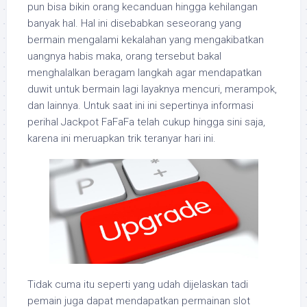
pun bisa bikin orang kecanduan hingga kehilangan
banyak hal. Hal ini disebabkan seseorang yang
bermain mengalami kekalahan yang mengakibatkan
uangnya habis maka, orang tersebut bakal
menghalalkan beragam langkah agar mendapatkan
duwit untuk bermain lagi layaknya mencuri, merampok,
dan lainnya. Untuk saat ini ini sepertinya informasi
perihal Jackpot FaFaFa telah cukup hingga sini saja,
karena ini meruapkan trik teranyar hari ini.
Tidak cuma itu seperti yang udah dijelaskan tadi
pemain juga dapat mendapatkan permainan slot