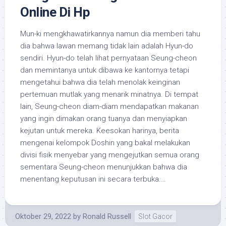
Online Di Hp
Mun-ki mengkhawatirkannya namun dia memberi tahu
dia bahwa lawan memang tidak lain adalah Hyun-do
sendiri. Hyun-do telah lihat pernyataan Seung-cheon
dan memintanya untuk dibawa ke kantornya tetapi
mengetahui bahwa dia telah menolak keinginan
pertemuan mutlak yang menarik minatnya. Di tempat
lain, Seung-cheon diam-diam mendapatkan makanan
yang ingin dimakan orang tuanya dan menyiapkan
kejutan untuk mereka. Keesokan harinya, berita
mengenai kelompok Doshin yang bakal melakukan
divisi fisik menyebar yang mengejutkan semua orang
sementara Seung-cheon menunjukkan bahwa dia
menentang keputusan ini secara terbuka.…
Oktober 29, 2022
by
Ronald Russell
Slot Gacor