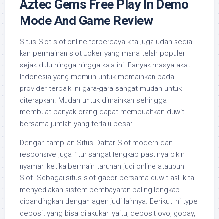
Aztec Gems Free Play In Demo
Mode And Game Review
Situs Slot slot online terpercaya kita juga udah sedia
kan permainan slot Joker yang mana telah populer
sejak dulu hingga hingga kala ini. Banyak masyarakat
Indonesia yang memilih untuk memainkan pada
provider terbaik ini gara-gara sangat mudah untuk
diterapkan. Mudah untuk dimainkan sehingga
membuat banyak orang dapat membuahkan duwit
bersama jumlah yang terlalu besar.
Dengan tampilan Situs Daftar Slot modern dan
responsive juga fitur sangat lengkap pastinya bikin
nyaman ketika bermain taruhan judi online ataupun
Slot. Sebagai situs slot gacor bersama duwit asli kita
menyediakan sistem pembayaran paling lengkap
dibandingkan dengan agen judi lainnya. Berikut ini type
deposit yang bisa dilakukan yaitu, deposit ovo, gopay,