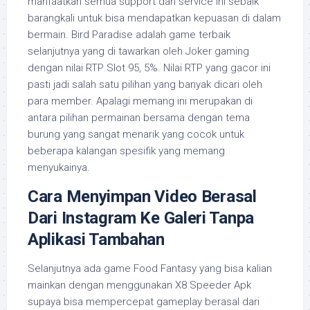
manfaatkan semua support dan service ini sebaik
barangkali untuk bisa mendapatkan kepuasan di dalam
bermain. Bird Paradise adalah game terbaik
selanjutnya yang di tawarkan oleh Joker gaming
dengan nilai RTP Slot 95, 5%. Nilai RTP yang gacor ini
pasti jadi salah satu pilihan yang banyak dicari oleh
para member. Apalagi memang ini merupakan di
antara pilihan permainan bersama dengan tema
burung yang sangat menarik yang cocok untuk
beberapa kalangan spesifik yang memang
menyukainya.
Cara Menyimpan Video Berasal
Dari Instagram Ke Galeri Tanpa
Aplikasi Tambahan
Selanjutnya ada game Food Fantasy yang bisa kalian
mainkan dengan menggunakan X8 Speeder Apk
supaya bisa mempercepat gameplay berasal dari