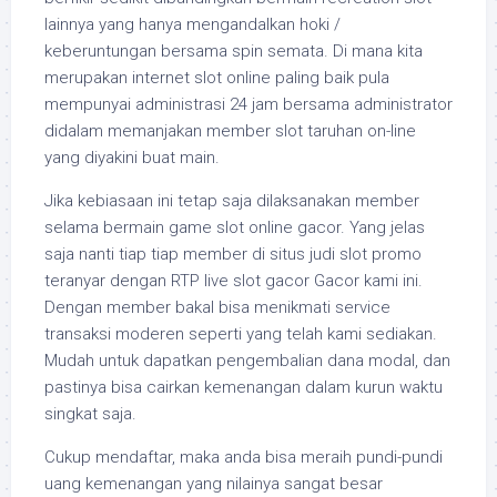
lainnya yang hanya mengandalkan hoki /
keberuntungan bersama spin semata. Di mana kita
merupakan internet slot online paling baik pula
mempunyai administrasi 24 jam bersama administrator
didalam memanjakan member slot taruhan on-line
yang diyakini buat main.
Jika kebiasaan ini tetap saja dilaksanakan member
selama bermain game slot online gacor. Yang jelas
saja nanti tiap tiap member di situs judi slot promo
teranyar dengan RTP live slot gacor Gacor kami ini.
Dengan member bakal bisa menikmati service
transaksi moderen seperti yang telah kami sediakan.
Mudah untuk dapatkan pengembalian dana modal, dan
pastinya bisa cairkan kemenangan dalam kurun waktu
singkat saja.
Cukup mendaftar, maka anda bisa meraih pundi-pundi
uang kemenangan yang nilainya sangat besar