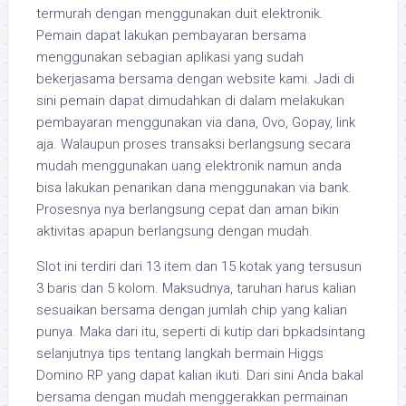
termurah dengan menggunakan duit elektronik.
Pemain dapat lakukan pembayaran bersama
menggunakan sebagian aplikasi yang sudah
bekerjasama bersama dengan website kami. Jadi di
sini pemain dapat dimudahkan di dalam melakukan
pembayaran menggunakan via dana, Ovo, Gopay, link
aja. Walaupun proses transaksi berlangsung secara
mudah menggunakan uang elektronik namun anda
bisa lakukan penarikan dana menggunakan via bank.
Prosesnya nya berlangsung cepat dan aman bikin
aktivitas apapun berlangsung dengan mudah.
Slot ini terdiri dari 13 item dan 15 kotak yang tersusun
3 baris dan 5 kolom. Maksudnya, taruhan harus kalian
sesuaikan bersama dengan jumlah chip yang kalian
punya. Maka dari itu, seperti di kutip dari bpkadsintang
selanjutnya tips tentang langkah bermain Higgs
Domino RP yang dapat kalian ikuti. Dari sini Anda bakal
bersama dengan mudah menggerakkan permainan