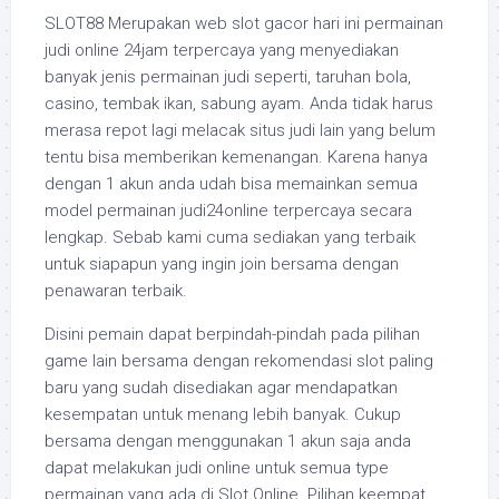
SLOT88 Merupakan web slot gacor hari ini permainan
judi online 24jam terpercaya yang menyediakan
banyak jenis permainan judi seperti, taruhan bola,
casino, tembak ikan, sabung ayam. Anda tidak harus
merasa repot lagi melacak situs judi lain yang belum
tentu bisa memberikan kemenangan. Karena hanya
dengan 1 akun anda udah bisa memainkan semua
model permainan judi24online terpercaya secara
lengkap. Sebab kami cuma sediakan yang terbaik
untuk siapapun yang ingin join bersama dengan
penawaran terbaik.
Disini pemain dapat berpindah-pindah pada pilihan
game lain bersama dengan rekomendasi slot paling
baru yang sudah disediakan agar mendapatkan
kesempatan untuk menang lebih banyak. Cukup
bersama dengan menggunakan 1 akun saja anda
dapat melakukan judi online untuk semua type
permainan yang ada di Slot Online. Pilihan keempat