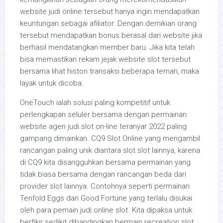
website judi online tersebut hanya ingin mendapatkan
keuntungan sebagai afiliator. Dengan demikian orang
tersebut mendapatkan bonus berasal dari website jika
berhasil mendatangkan member baru. Jika kita telah
bisa memastikan rekam jejak website slot tersebut
bersama lihat histori transaksi beberapa teman, maka
layak untuk dicoba.
OneTouch ialah solusi paling kompetitif untuk
perlengkapan seluler bersama dengan permainan
website agen judi slot on-line teranyar 2022 paling
gampang dimainkan. CQ9 Slot Online yang mengambil
rancangan paling unik diantara slot slot lainnya, karena
di CQ9 kita disangguhkan bersama permainan yang
tidak biasa bersama dengan rancangan beda dari
provider slot lainnya. Contohnya seperti permainan
Tenfold Eggs dan Good Fortune yang terlalu disukai
oleh para pemain judi online slot. Kita dipaksa untuk
berfikir sedikit dibandingkan bermain recreation slot