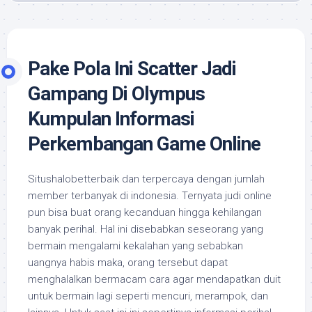
Pake Pola Ini Scatter Jadi
Gampang Di Olympus
Kumpulan Informasi
Perkembangan Game Online
Situshalobetterbaik dan terpercaya dengan jumlah
member terbanyak di indonesia. Ternyata judi online
pun bisa buat orang kecanduan hingga kehilangan
banyak perihal. Hal ini disebabkan seseorang yang
bermain mengalami kekalahan yang sebabkan
uangnya habis maka, orang tersebut dapat
menghalalkan bermacam cara agar mendapatkan duit
untuk bermain lagi seperti mencuri, merampok, dan