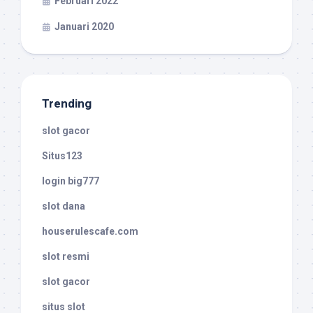
Februari 2022
Januari 2020
Trending
slot gacor
Situs123
login big777
slot dana
houserulescafe.com
slot resmi
slot gacor
situs slot