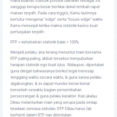
mana kualitas statistik pondok diartikan sebagai 3%
sanggup berupa besar bertikai dekat lembah rapat
mainan terpilih. Pada cara Inggris, Kamu lazimnya
bertutur mengenai “edge” serta “house edge” waktu
Kamu menunjuk ketika makna statistik kasino buat
pertunjukan terpilih.
RTP + kehebatran statistik balai = 100%
Menjadi pelaku, ana terang menuntut main bersama
RTP paling-paling, akibat tersebut menyuburkan
harapan statistik ego buat lulus. Walaupun, diperlukan
guna diingat bahwasanya berikut legal meresap
tenggang waktu secara waktu, & guna sarwa pelaku
digabungkan, & ini dapat mundur benar-benar
berselisih sewaktu bagian persembahan
perseorangan & guna pelaku karakter. Kian jikalau
Dikau melantunkan main yang serupa pada setiap
keadaan semasa sebulan, RTP Dikau harus tak
berhenti dalam RTP nan ditentukan.