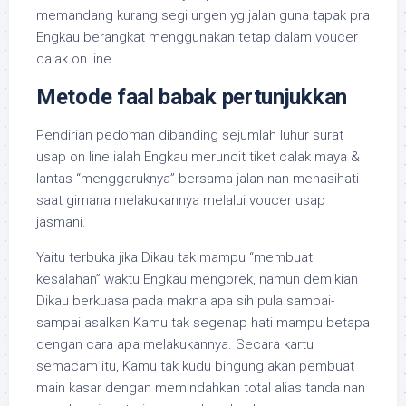
memandang kurang segi urgen yg jalan guna tapak pra
Engkau berangkat menggunakan tetap dalam voucer
calak on line.
Metode faal babak pertunjukkan
Pendirian pedoman dibanding sejumlah luhur surat
usap on line ialah Engkau meruncit tiket calak maya &
lantas “menggaruknya” bersama jalan nan menasihati
saat gimana melakukannya melalui voucer usap
jasmani.
Yaitu terbuka jika Dikau tak mampu “membuat
kesalahan” waktu Engkau mengorek, namun demikian
Dikau berkuasa pada makna apa sih pula sampai-
sampai asalkan Kamu tak segenap hati mampu betapa
dengan cara apa melakukannya. Secara kartu
semacam itu, Kamu tak kudu bingung akan pembuat
main kasar dengan memindahkan total alias tanda nan