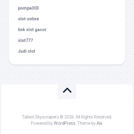
pompa303
slot online
link slot gacor
slot777
Judi slot
Tallest Skyscrapers © 2026. All Rights Reserved.
Powered by
WordPress
. Theme by
Alx
.