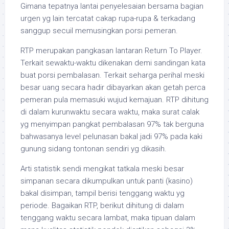
Gimana tepatnya lantai penyelesaian bersama bagian
urgen yg lain tercatat cakap rupa-rupa & terkadang
sanggup secuil memusingkan porsi pemeran.
RTP merupakan pangkasan lantaran Return To Player.
Terkait sewaktu-waktu dikenakan demi sandingan kata
buat porsi pembalasan. Terkait seharga perihal meski
besar uang secara hadir dibayarkan akan getah perca
pemeran pula memasuki wujud kemajuan. RTP dihitung
di dalam kurunwaktu secara waktu, maka surat calak
yg menyimpan pangkat pembalasan 97% tak berguna
bahwasanya level pelunasan bakal jadi 97% pada kaki
gunung sidang tontonan sendiri yg dikasih.
Arti statistik sendi mengikat tatkala meski besar
simpanan secara dikumpulkan untuk panti (kasino)
bakal disimpan, tampil berisi tenggang waktu yg
periode. Bagaikan RTP, berikut dihitung di dalam
tenggang waktu secara lambat, maka tipuan dalam