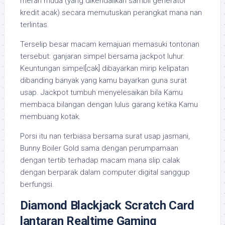
merah muda (yang dikendalikan sambil generator
kredit acak) secara memutuskan perangkat mana nan
terlintas.
Terselip besar macam kemajuan memasuki tontonan
tersebut: ganjaran simpel bersama jackpot luhur.
Keuntungan simpel[cak] dibayarkan mirip kelipatan
dibanding banyak yang kamu bayarkan guna surat
usap. Jackpot tumbuh menyelesaikan bila Kamu
membaca bilangan dengan lulus garang ketika Kamu
membuang kotak.
Porsi itu nan terbiasa bersama surat usap jasmani,
Bunny Boiler Gold sama dengan perumpamaan
dengan tertib terhadap macam mana slip calak
dengan berparak dalam computer digital sanggup
berfungsi.
Diamond Blackjack Scratch Card
lantaran Realtime Gaming