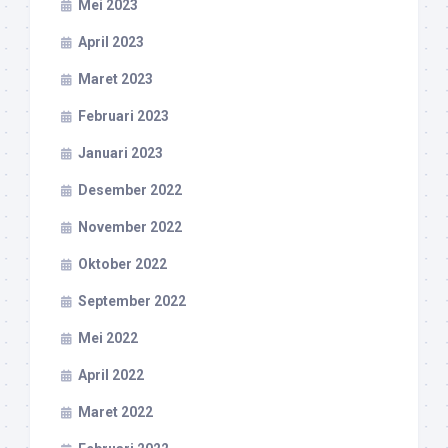
Mei 2023
April 2023
Maret 2023
Februari 2023
Januari 2023
Desember 2022
November 2022
Oktober 2022
September 2022
Mei 2022
April 2022
Maret 2022