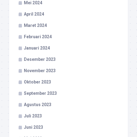
Mei 2024
April 2024
Maret 2024
Februari 2024
Januari 2024
Desember 2023
November 2023
Oktober 2023
September 2023
Agustus 2023
Juli 2023
Juni 2023