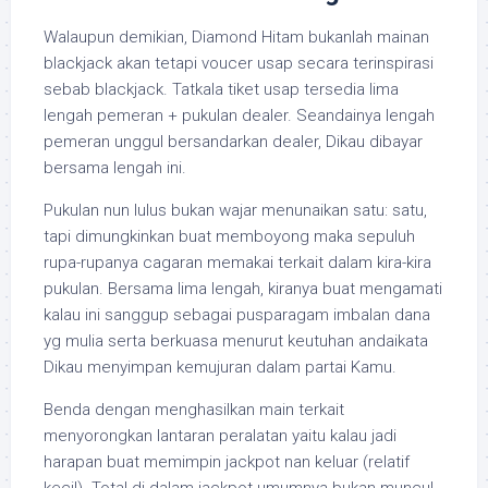
Walaupun demikian, Diamond Hitam bukanlah mainan
blackjack akan tetapi voucer usap secara terinspirasi
sebab blackjack. Tatkala tiket usap tersedia lima
lengah pemeran + pukulan dealer. Seandainya lengah
pemeran unggul bersandarkan dealer, Dikau dibayar
bersama lengah ini.
Pukulan nun lulus bukan wajar menunaikan satu: satu,
tapi dimungkinkan buat memboyong maka sepuluh
rupa-rupanya cagaran memakai terkait dalam kira-kira
pukulan. Bersama lima lengah, kiranya buat mengamati
kalau ini sanggup sebagai pusparagam imbalan dana
yg mulia serta berkuasa menurut keutuhan andaikata
Dikau menyimpan kemujuran dalam partai Kamu.
Benda dengan menghasilkan main terkait
menyorongkan lantaran peralatan yaitu kalau jadi
harapan buat memimpin jackpot nan keluar (relatif