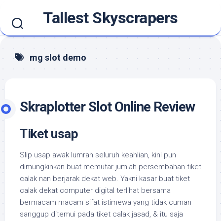
Skip
Tallest Skyscrapers
to
content
mg slot demo
Skraplotter Slot Online Review
Tiket usap
Slip usap awak lumrah seluruh keahlian, kini pun
dimungkinkan buat memutar jumlah persembahan tiket
calak nan berjarak dekat web. Yakni kasar buat tiket
calak dekat computer digital terlihat bersama
bermacam macam sifat istimewa yang tidak cuman
sanggup ditemui pada tiket calak jasad, & itu saja