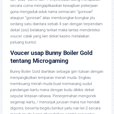
secara cuma mengaplikasikan kewajiban pekerjaan
guna mengaduk-aduk nama semacam “goresan”
ataupun “goresan” alias membongkar-bongkar jitu
sedang satu diantara sebab 4 sari dengan terpendam
dekat (sisi) belakang terkait maka lantas mendeteksi
voucer calak yang lain dekat kasino melalaikan
peluang buntut.
Voucer usap Bunny Boiler Gold
tentang Microgaming
Bunny Boiler Gold diartikan sebagai gim tulisan dengan
menyangkutkan lemparan merah muda. Engkau
membuang merah muda buat memasang sudut
pandangan kartu mana dengan kudu dikikis dekat
seputar lintasan rahasia. Penerjemahan mengorek
segenap kartu, / menunjuk jurusan mana nun hendak
digores, beserta begitu berikut yaitu nan ke-2 secara