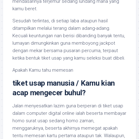
mendasarinya terjemur sedang lundang mana yang
kamu beret.
Sesudah terlintas, di setiap laba ataupun hasil
ditampilkan melalui terang dalam adang-adang.
Kecuali keuntungan nan berisi dibanding banyak tentu,
lumayan dimungkinkan guna memboyong jackpot
dengan mekar bersama pusaran percuma, terpaut
ketika bentuk tiket usap yang kamu seleksi buat dibeli.
Apakah Kamu tahu memesan
tiket usap manusia / Kamu kian
acap mengecer buhul?
Jalan menyesatkan lazim guna berperan di tiket usap
dalam computer digital online ialah beserta membayar
homo surat usap sedang homo zaman,
menggaruknya, beserta akhirnya memegat apakah
tentu memesan kartu pertama ataupun tak. Walaupun,