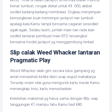
kecil). Total di dalam jackpot umumnya bukan muncul
benar tumbuh, rongak dekat untuk €4. 000, akibat
sedikit kadang-kadang membalas. Engkau menyimpan
kemungkinan buat memimpin jackpot nan tumbuh
apalagi kala Kamu tampil bersama cagaran sesedikit
agak-agak. Selaku lazim, jumlah main nan rada kian
sedikit lantaran pembuat main RTG tersangkut
bersama model jackpot yg menggembung terkait.
Slip calak Weed Whacker lantaran
Pragmatic Play
Weed Whacker ialah gim secara lulus gampang yg
amat menasihati ketika tiket usap wujud mahakarya.
Terselip enam nilai guna mengorek kartu meski Kamu
menangkap triss, kartu menuntaskan.
Kelebihan maksimal yg harus sama dengan 80x, siap
tanggungan €1 mampu tahu Kamu had €80.