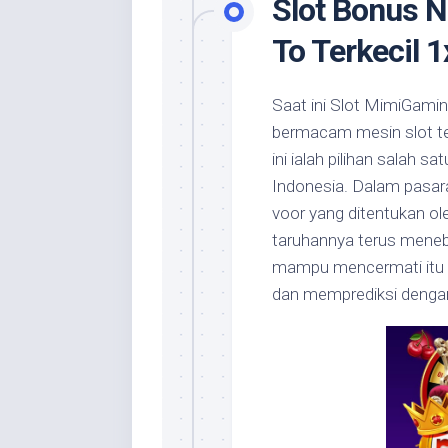
Slot Bonus 
To Terkecil 1
Saat ini Slot MimiGaming
bermacam mesin slot ter
ini ialah pilihan salah sa
Indonesia. Dalam pasara
voor yang ditentukan o
taruhannya terus meneb
mampu mencermati itu 
dan memprediksi denga