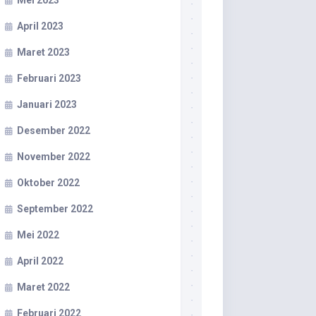
Mei 2023
April 2023
Maret 2023
Februari 2023
Januari 2023
Desember 2022
November 2022
Oktober 2022
September 2022
Mei 2022
April 2022
Maret 2022
Februari 2022