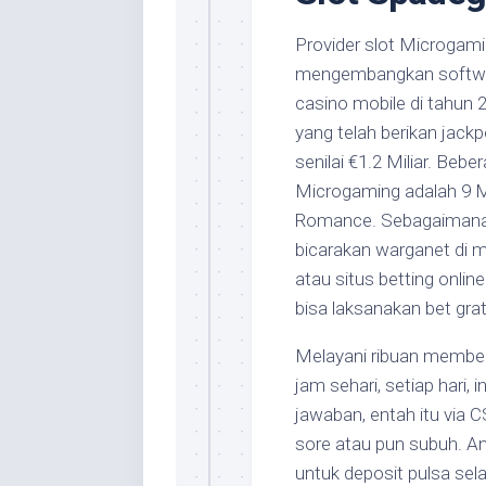
Provider slot Microgami
mengembangkan software
casino mobile di tahun 
yang telah berikan jackpo
senilai €1.2 Miliar. Bebe
Microgaming adalah 9 M
Romance. Sebagaimana ki
bicarakan warganet di ma
atau situs betting onli
bisa laksanakan bet grat
Melayani ribuan member 
jam sehari, setiap hari, 
jawaban, entah itu via C
sore atau pun subuh. An
untuk deposit pulsa se