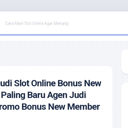
Cara Main Slot Online Agar Menang
udi Slot Online Bonus New
Paling Baru Agen Judi
 Promo Bonus New Member