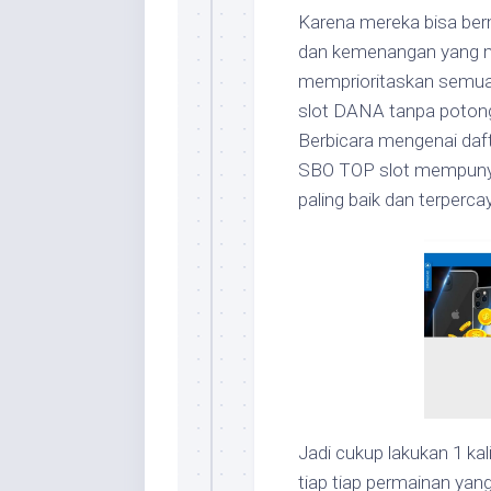
Karena mereka bisa ber
dan kemenangan yang ma
memprioritaskan semua 
slot DANA tanpa potonga
Berbicara mengenai daft
SBO TOP slot mempunyai
paling baik dan terperc
Jadi cukup lakukan 1 ka
tiap tiap permainan yan