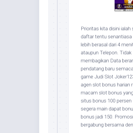
Prioritas kita disini ia
daftar tentu senantiasa 
lebih berasal dari 4 men
ataupun Telepon. Tidak 
membagikan Data berarti
pendatang baru semaca
game Judi Slot Joker123
agen slot bonus harian
macam slot bonus yang 
situs bonus 100 persen 
segera main dapat bonus
bonus jadi 150. Promosi 
bergabung bersama deng