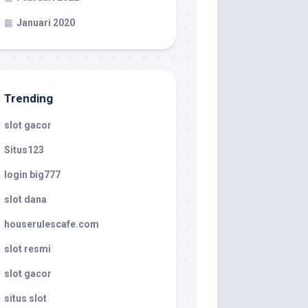
Januari 2020
Trending
slot gacor
Situs123
login big777
slot dana
houserulescafe.com
slot resmi
slot gacor
situs slot