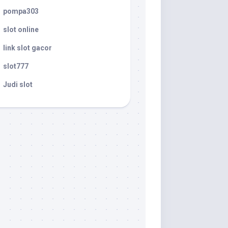
pompa303
slot online
link slot gacor
slot777
Judi slot