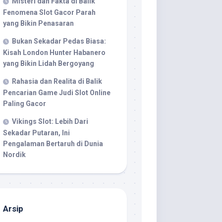
Misteri dan Fakta di Balik
Fenomena Slot Gacor Parah
yang Bikin Penasaran
Bukan Sekadar Pedas Biasa:
Kisah London Hunter Habanero
yang Bikin Lidah Bergoyang
Rahasia dan Realita di Balik
Pencarian Game Judi Slot Online
Paling Gacor
Vikings Slot: Lebih Dari
Sekadar Putaran, Ini
Pengalaman Bertaruh di Dunia
Nordik
Arsip