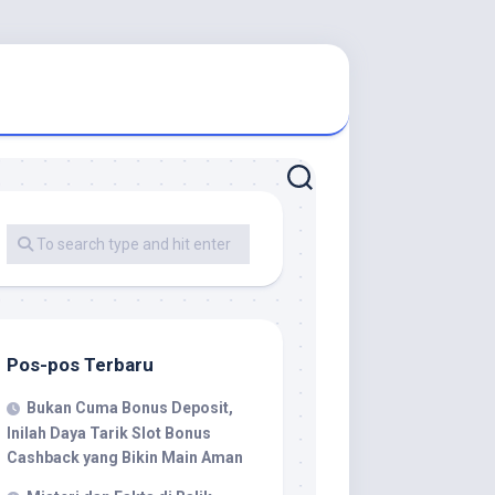
Pos-pos Terbaru
Bukan Cuma Bonus Deposit,
Inilah Daya Tarik Slot Bonus
Cashback yang Bikin Main Aman