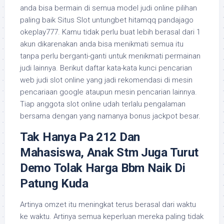
anda bisa bermain di semua model judi online pilihan
paling baik Situs Slot untungbet hitamqq pandajago
okeplay777. Kamu tidak perlu buat lebih berasal dari 1
akun dikarenakan anda bisa menikmati semua itu
tanpa perlu berganti-ganti untuk menikmati permainan
judi lainnya. Berikut daftar kata-kata kunci pencarian
web judi slot online yang jadi rekomendasi di mesin
pencariaan google ataupun mesin pencarian lainnya.
Tiap anggota slot online udah terlalu pengalaman
bersama dengan yang namanya bonus jackpot besar.
Tak Hanya Pa 212 Dan
Mahasiswa, Anak Stm Juga Turut
Demo Tolak Harga Bbm Naik Di
Patung Kuda
Artinya omzet itu meningkat terus berasal dari waktu
ke waktu. Artinya semua keperluan mereka paling tidak