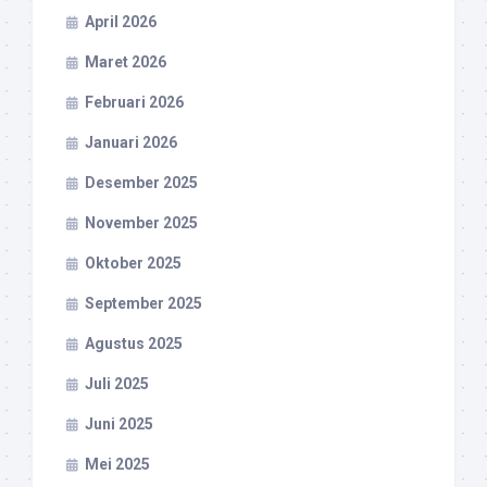
April 2026
Maret 2026
Februari 2026
Januari 2026
Desember 2025
November 2025
Oktober 2025
September 2025
Agustus 2025
Juli 2025
Juni 2025
Mei 2025