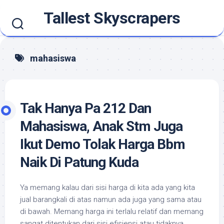
Skip
Tallest Skyscrapers
to
content
mahasiswa
Tak Hanya Pa 212 Dan
Mahasiswa, Anak Stm Juga
Ikut Demo Tolak Harga Bbm
Naik Di Patung Kuda
Ya memang kalau dari sisi harga di kita ada yang kita
jual barangkali di atas namun ada juga yang sama atau
di bawah. Memang harga ini terlalu relatif dan memang
sangat ditentukan dari sisi efisiensi atau tidaknya.