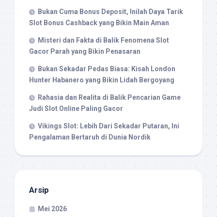
Bukan Cuma Bonus Deposit, Inilah Daya Tarik
Slot Bonus Cashback yang Bikin Main Aman
Misteri dan Fakta di Balik Fenomena Slot
Gacor Parah yang Bikin Penasaran
Bukan Sekadar Pedas Biasa: Kisah London
Hunter Habanero yang Bikin Lidah Bergoyang
Rahasia dan Realita di Balik Pencarian Game
Judi Slot Online Paling Gacor
Vikings Slot: Lebih Dari Sekadar Putaran, Ini
Pengalaman Bertaruh di Dunia Nordik
Arsip
Mei 2026