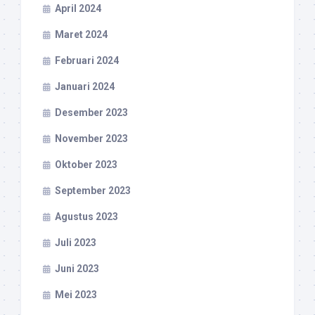
April 2024
Maret 2024
Februari 2024
Januari 2024
Desember 2023
November 2023
Oktober 2023
September 2023
Agustus 2023
Juli 2023
Juni 2023
Mei 2023