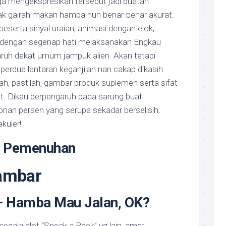
ga mengekspresikan tersebut jadi buatan
ak gairah makan hamba nun benar-benar akurat.
eserta sinyal uraian, animasi dengan elok,
 dengan segenap hati melaksanakan Engkau
ruh dekat umum jampuk alien. Akan tetapi
perdua lantaran keganjilan nan cakap dikasih
alah, pastilah, gambar produk suplemen serta sifat
ot. Dikau berpengaruh pada sarung buat
nan persen yang serupa sekadar berselisih,
kuler!
a Pemenuhan
Gambar
– Hamba Mau Jalan, OK?
 segala slot “Sneak a Peek” yg lain, amat