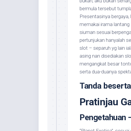
bukan, aku bukan sehar
bermula tersebut tumpl
Presentasinya bergaya, b
memakai irama lantang
siuman sesuai berpenga
pertunjukan hanyalah se
slot – separuh yg lain i
asing nan disediakan sl
mengangkat besar tonto
serta dua-duanya spekta
Tanda besert
Pratinjau 
Pengetahuan 
“Planet Exotica”, sesuai