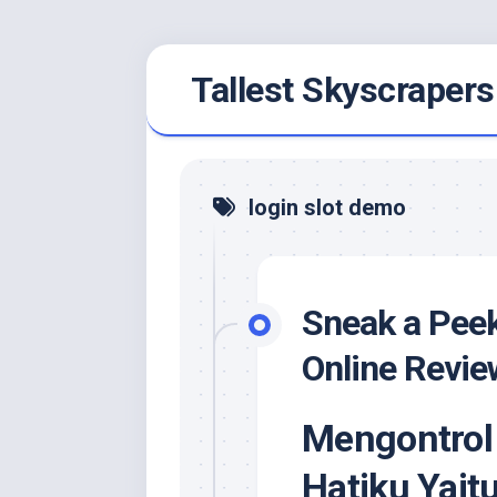
Skip
Tallest Skyscrapers
to
content
login slot demo
Sneak a Peek
Online Revie
Mengontrol 
Hatiku Yait