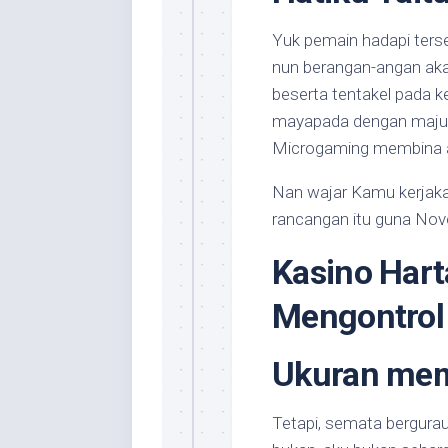
Yuk pemain hadapi ters
nun berangan-angan ak
beserta tentakel pada 
mayapada dengan maju, 
Microgaming membina an
Nan wajar Kamu kerjak
rancangan itu guna Nov
Kasino Hart
Mengontrol 
Ukuran mem
Tetapi, semata bergura