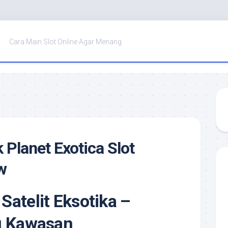
Cara Main Slot Online Agar Menang
 Planet Exotica Slot
w
Satelit Eksotika –
u Kawasan