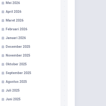
Mei 2026
April 2026
Maret 2026
Februari 2026
Januari 2026
Desember 2025
November 2025
Oktober 2025
September 2025
Agustus 2025
Juli 2025
Juni 2025