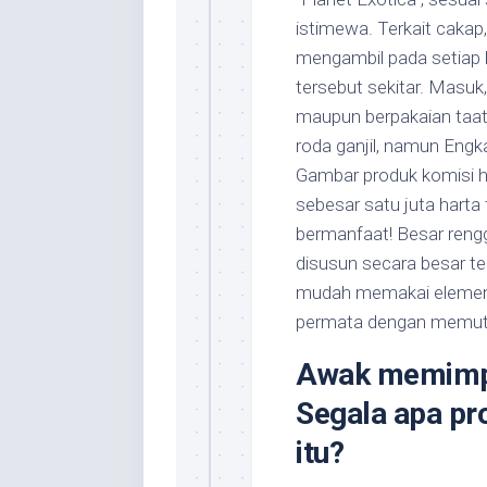
istimewa. Terkait cakap
mengambil pada setiap 
tersebut sekitar. Masu
maupun berpakaian taat
roda ganjil, namun Eng
Gambar produk komisi h
sebesar satu juta hart
bermanfaat! Besar rengg
disusun secara besar te
mudah memakai element
permata dengan memuta
Awak memimpi
Segala apa pr
itu?