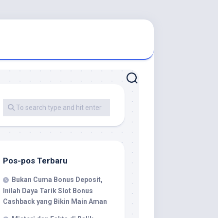
Pos-pos Terbaru
Bukan Cuma Bonus Deposit,
Inilah Daya Tarik Slot Bonus
Cashback yang Bikin Main Aman