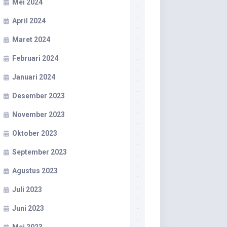
Mei 2024
April 2024
Maret 2024
Februari 2024
Januari 2024
Desember 2023
November 2023
Oktober 2023
September 2023
Agustus 2023
Juli 2023
Juni 2023