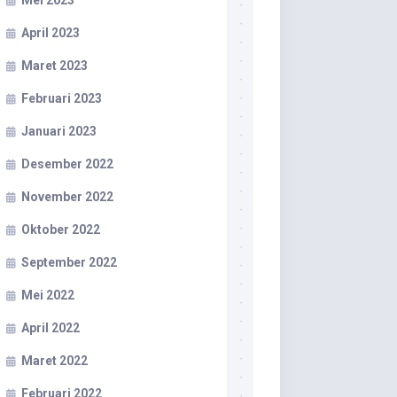
Mei 2023
April 2023
Maret 2023
Februari 2023
Januari 2023
Desember 2022
November 2022
Oktober 2022
September 2022
Mei 2022
April 2022
Maret 2022
Februari 2022