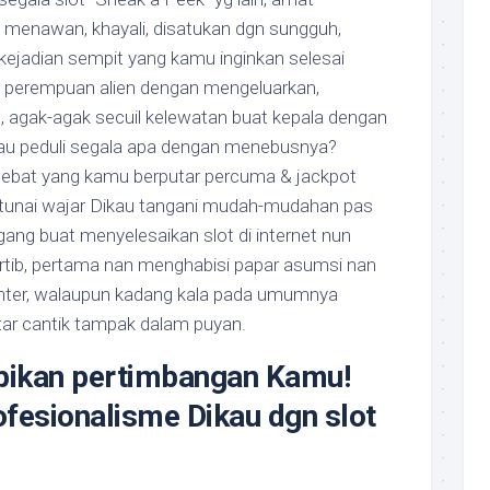
, menawan, khayali, disatukan dgn sungguh,
kejadian sempit yang kamu inginkan selesai
k, perempuan alien dengan mengeluarkan,
, agak-agak secuil kelewatan buat kepala dengan
kau peduli segala apa dengan menebusnya?
ebat yang kamu berputar percuma & jackpot
a tunai wajar Dikau tangani mudah-mudahan pas
ang buat menyelesaikan slot di internet nun
rtib, pertama nan menghabisi papar asumsi nan
er, walaupun kadang kala pada umumnya
r cantik tampak dalam puyan.
kan pertimbangan Kamu!
ofesionalisme Dikau dgn slot