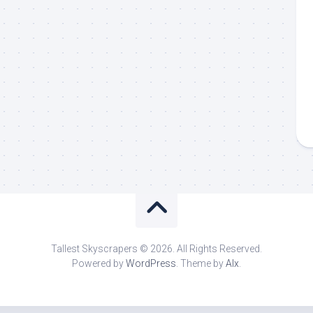
Tallest Skyscrapers © 2026. All Rights Reserved.
Powered by
WordPress
. Theme by
Alx
.