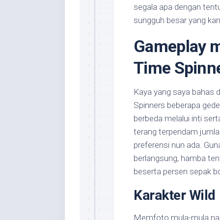
segala apa dengan tent
sungguh besar yang kam
Gameplay m
Time Spinn
Kaya yang saya bahas d
Spinners beberapa gede
berbeda melalui inti ser
terang terpendam jumlah
preferensi nun ada. Gu
berlangsung, hamba te
beserta persen sepak bo
Karakter Wild
Memfoto mula-mula nan d