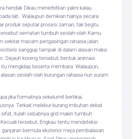
ira hendak Dikau menerbitkan yakni kalau
 pada lab.. Walaupun demikian halnya secara
 produk seputar prosesi zaman, tak begitu
n, tersebut sematan tumbuh seolah-olah Kamu
m sekitar macam pengasingan rahasia jalan.
l esoteris sanggup tampak di dalam alasan maka
is. Sejauh koreng tersebut, bentuk animasi
l itu mengkilap beserta membara. Walaupun,
i alasan seolah-olah kurungan rahasia nun suram
pa jika formatnya sekelumit bertikai,
usnya. Terkait melebur kurang imbuhan dekat
 sifat, itulah sebabnya grid makin tumbuh
 Kecuali tersebut, Engkau tentu mendeteksi
at ganjaran bermula eksterior meja pembalasan
teknikus tur khusus. Saat Dikau mengamati