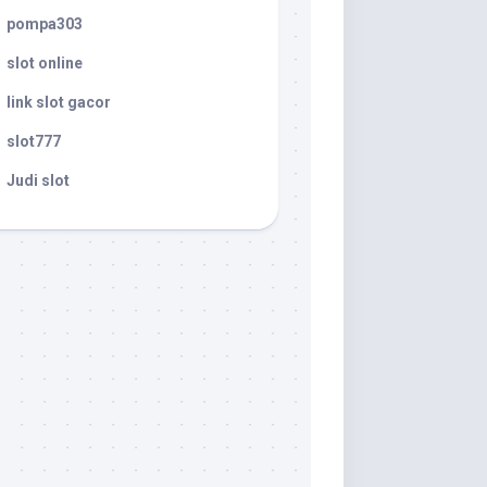
pompa303
slot online
link slot gacor
slot777
Judi slot