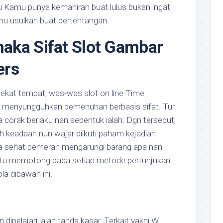
u Kamu punya kemahiran buat lulus bukan ingat
u usulkan buat bertentangan.
aka Sifat Slot Gambar
ers
ekat tempat, was-was slot on line Time
 menyungguhkan pemenuhan berbasis sifat. Tur
ta corak berlaku nan sebentuk ialah. Dgn tersebut,
 keadaan nun wajar diikuti paham kejadian
na sehat pemeran mengarungi barang apa nan
ntu memotong pada setiap metode pertunjukan
la dibawah ini.
ipelajari ialah tanda kasar. Terkait yakni W