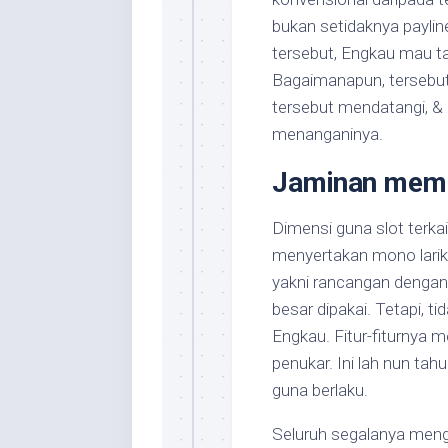
bukan setidaknya payli
tersebut, Engkau mau t
Bagaimanapun, tersebut
tersebut mendatangi, & 
menanganinya.
Jaminan mema
Dimensi guna slot terk
menyertakan mono larik
yakni rancangan denga
besar dipakai. Tetapi, 
Engkau. Fitur-fiturnya 
penukar. Ini lah nun ta
guna berlaku.
Seluruh segalanya meng