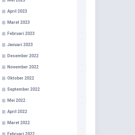
Mei 2023
April 2023
Maret 2023
Februari 2023
Januari 2023
Desember 2022
November 2022
Oktober 2022
September 2022
Mei 2022
April 2022
Maret 2022
Februari 2022