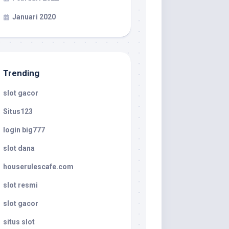
Januari 2020
Trending
slot gacor
Situs123
login big777
slot dana
houserulescafe.com
slot resmi
slot gacor
situs slot