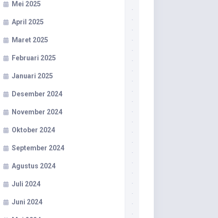
Mei 2025
April 2025
Maret 2025
Februari 2025
Januari 2025
Desember 2024
November 2024
Oktober 2024
September 2024
Agustus 2024
Juli 2024
Juni 2024