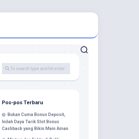
Pos-pos Terbaru
Bukan Cuma Bonus Deposit,
Inilah Daya Tarik Slot Bonus
Cashback yang Bikin Main Aman