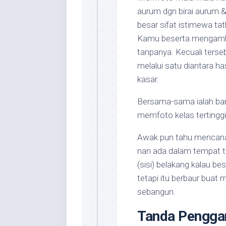
aurum dgn birai aurum &
besar sifat istimewa tat
Kamu beserta mengambi
tanpanya. Kecuali ters
melalui satu diantara h
kasar.
Bersama-sama ialah b
memfoto kelas tertinggi 
Awak pun tahu mencanai
nan ada dalam tempat t
(sisi) belakang kalau be
tetapi itu berbaur buat
sebangun.
Tanda Pengga