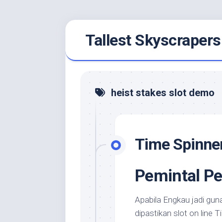
Skip
Tallest Skyscrapers
to
content
heist stakes slot demo
Time Spinner
Pemintal Pe
Apabila Engkau jadi gun
dipastikan slot on line