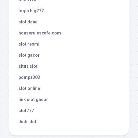
login big777
slot dana
houserulescafe.com
slot resmi
slot gacor
situs slot
pompa303
slot online
link slot gacor
slot777
Judi slot