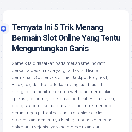
Ternyata Ini 5 Trik Menang
Bermain Slot Online Yang Tentu
Menguntungkan Ganis
Game kita didasarkan pada mekanisme inovatif
bersama desain nada yang fantastis. Nikmati
permainan Slot terbaik online, Jackpot Progresif,
Blackjack, dan Roulette kami yang luar biasa. Itu
mengapa ia menilai menutup web atau memblokir
aplikasi judi online, tidak bakal berhasil. Hal lain yakni,
orang tak butuh keluar banyak uang untuk mencoba
peruntungan judi online. Judi slot online dipilih
dikarenakan menurutnya lebih gampang ketimbang
poker atau sejenisnya yang memerlukan kiat.