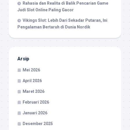
Rahasia dan Realita di Balik Pencarian Game
Judi Slot Online Paling Gacor
Vikings Slot: Lebih Dari Sekadar Putaran, Ini
Pengalaman Bertaruh di Dunia Nordik
Arsip
Mei 2026
April 2026
Maret 2026
Februari 2026
Januari 2026
Desember 2025