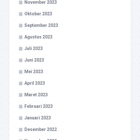
November 2023
Oktober 2023
September 2023
Agustus 2023
Juli 2023
Juni 2023
Mei 2023
April 2023
Maret 2023
Februari 2023
Januari 2023
Desember 2022