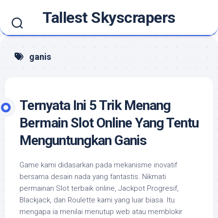
Skip
Tallest Skyscrapers
to
content
ganis
Ternyata Ini 5 Trik Menang
Bermain Slot Online Yang Tentu
Menguntungkan Ganis
Game kami didasarkan pada mekanisme inovatif
bersama desain nada yang fantastis. Nikmati
permainan Slot terbaik online, Jackpot Progresif,
Blackjack, dan Roulette kami yang luar biasa. Itu
mengapa ia menilai menutup web atau memblokir