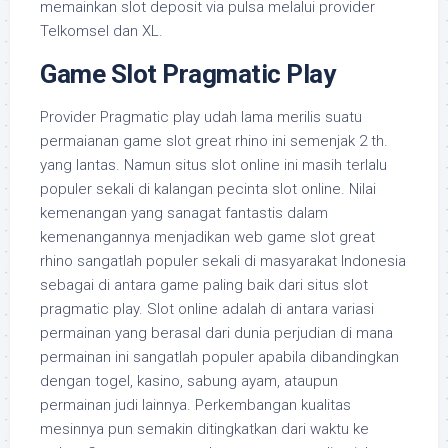
memainkan slot deposit via pulsa melalui provider
Telkomsel dan XL.
Game Slot Pragmatic Play
Provider Pragmatic play udah lama merilis suatu
permaianan game slot great rhino ini semenjak 2 th.
yang lantas. Namun situs slot online ini masih terlalu
populer sekali di kalangan pecinta slot online. Nilai
kemenangan yang sanagat fantastis dalam
kemenangannya menjadikan web game slot great
rhino sangatlah populer sekali di masyarakat Indonesia
sebagai di antara game paling baik dari situs slot
pragmatic play. Slot online adalah di antara variasi
permainan yang berasal dari dunia perjudian di mana
permainan ini sangatlah populer apabila dibandingkan
dengan togel, kasino, sabung ayam, ataupun
permainan judi lainnya. Perkembangan kualitas
mesinnya pun semakin ditingkatkan dari waktu ke