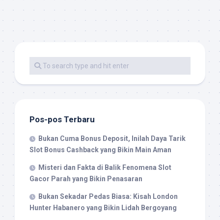
Pos-pos Terbaru
Bukan Cuma Bonus Deposit, Inilah Daya Tarik
Slot Bonus Cashback yang Bikin Main Aman
Misteri dan Fakta di Balik Fenomena Slot
Gacor Parah yang Bikin Penasaran
Bukan Sekadar Pedas Biasa: Kisah London
Hunter Habanero yang Bikin Lidah Bergoyang