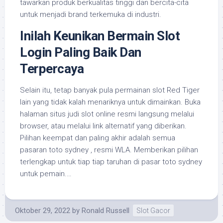
tawarkan produk berkualitas tinggi dan bercita-cita
untuk menjadi brand terkemuka di industri.
Inilah Keunikan Bermain Slot
Login Paling Baik Dan
Terpercaya
Selain itu, tetap banyak pula permainan slot Red Tiger
lain yang tidak kalah menariknya untuk dimainkan. Buka
halaman situs judi slot online resmi langsung melalui
browser, atau melalui link alternatif yang diberikan.
Pilihan keempat dan paling akhir adalah semua
pasaran toto sydney , resmi WLA. Memberikan pilihan
terlengkap untuk tiap tiap taruhan di pasar toto sydney
untuk pemain.…
Oktober 29, 2022
by
Ronald Russell
Slot Gacor