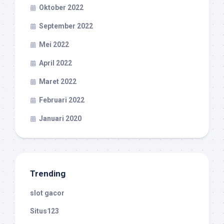
Oktober 2022
September 2022
Mei 2022
April 2022
Maret 2022
Februari 2022
Januari 2020
Trending
slot gacor
Situs123