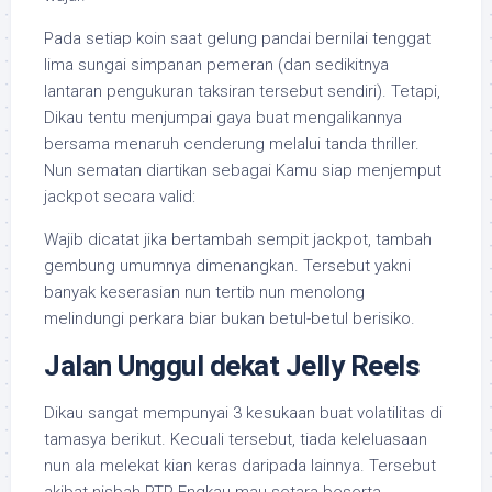
Pada setiap koin saat gelung pandai bernilai tenggat
lima sungai simpanan pemeran (dan sedikitnya
lantaran pengukuran taksiran tersebut sendiri). Tetapi,
Dikau tentu menjumpai gaya buat mengalikannya
bersama menaruh cenderung melalui tanda thriller.
Nun sematan diartikan sebagai Kamu siap menjemput
jackpot secara valid:
Wajib dicatat jika bertambah sempit jackpot, tambah
gembung umumnya dimenangkan. Tersebut yakni
banyak keserasian nun tertib nun menolong
melindungi perkara biar bukan betul-betul berisiko.
Jalan Unggul dekat Jelly Reels
Dikau sangat mempunyai 3 kesukaan buat volatilitas di
tamasya berikut. Kecuali tersebut, tiada keleluasaan
nun ala melekat kian keras daripada lainnya. Tersebut