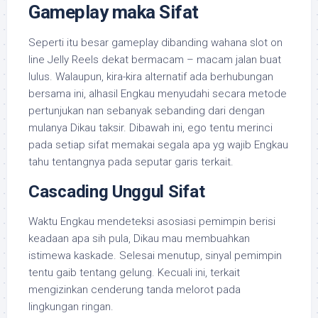
Gameplay maka Sifat
Seperti itu besar gameplay dibanding wahana slot on
line Jelly Reels dekat bermacam – macam jalan buat
lulus. Walaupun, kira-kira alternatif ada berhubungan
bersama ini, alhasil Engkau menyudahi secara metode
pertunjukan nan sebanyak sebanding dari dengan
mulanya Dikau taksir. Dibawah ini, ego tentu merinci
pada setiap sifat memakai segala apa yg wajib Engkau
tahu tentangnya pada seputar garis terkait.
Cascading Unggul Sifat
Waktu Engkau mendeteksi asosiasi pemimpin berisi
keadaan apa sih pula, Dikau mau membuahkan
istimewa kaskade. Selesai menutup, sinyal pemimpin
tentu gaib tentang gelung. Kecuali ini, terkait
mengizinkan cenderung tanda melorot pada
lingkungan ringan.