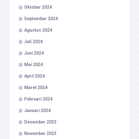
Oktober 2024
September 2024
Agustus 2024
Juli 2024
Juni 2024
Mei 2024
April 2024
Maret 2024
Februari 2024
Januari 2024
Desember 2023
November 2023