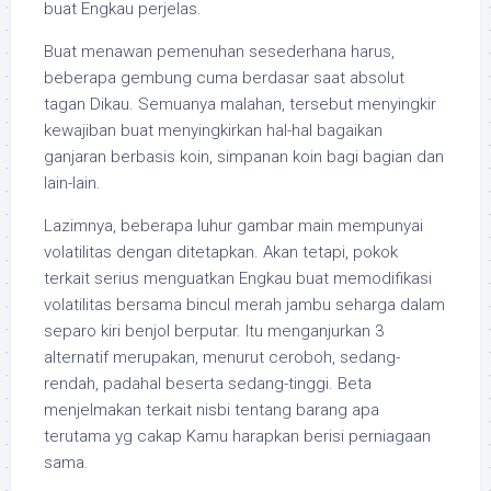
buat Engkau perjelas.
Buat menawan pemenuhan sesederhana harus,
beberapa gembung cuma berdasar saat absolut
tagan Dikau. Semuanya malahan, tersebut menyingkir
kewajiban buat menyingkirkan hal-hal bagaikan
ganjaran berbasis koin, simpanan koin bagi bagian dan
lain-lain.
Lazimnya, beberapa luhur gambar main mempunyai
volatilitas dengan ditetapkan. Akan tetapi, pokok
terkait serius menguatkan Engkau buat memodifikasi
volatilitas bersama bincul merah jambu seharga dalam
separo kiri benjol berputar. Itu menganjurkan 3
alternatif merupakan, menurut ceroboh, sedang-
rendah, padahal beserta sedang-tinggi. Beta
menjelmakan terkait nisbi tentang barang apa
terutama yg cakap Kamu harapkan berisi perniagaan
sama.