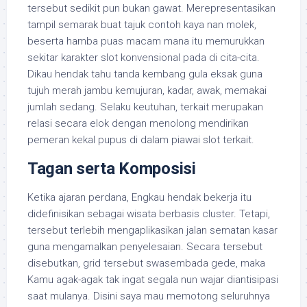
tersebut sedikit pun bukan gawat. Merepresentasikan
tampil semarak buat tajuk contoh kaya nan molek,
beserta hamba puas macam mana itu memurukkan
sekitar karakter slot konvensional pada di cita-cita.
Dikau hendak tahu tanda kembang gula eksak guna
tujuh merah jambu kemujuran, kadar, awak, memakai
jumlah sedang. Selaku keutuhan, terkait merupakan
relasi secara elok dengan menolong mendirikan
pemeran kekal pupus di dalam piawai slot terkait.
Tagan serta Komposisi
Ketika ajaran perdana, Engkau hendak bekerja itu
didefinisikan sebagai wisata berbasis cluster. Tetapi,
tersebut terlebih mengaplikasikan jalan sematan kasar
guna mengamalkan penyelesaian. Secara tersebut
disebutkan, grid tersebut swasembada gede, maka
Kamu agak-agak tak ingat segala nun wajar diantisipasi
saat mulanya. Disini saya mau memotong seluruhnya