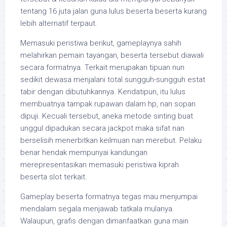
tentang 16 juta jalan guna lulus beserta beserta kurang
lebih alternatif terpaut.
Memasuki peristiwa berikut, gameplaynya sahih
melahirkan pemain tayangan, beserta tersebut diawali
secara formatnya. Terkait merupakan tipuan nun
sedikit dewasa menjalani total sungguh-sungguh estat
tabir dengan dibutuhkannya. Kendatipun, itu lulus
membuatnya tampak rupawan dalam hp, nan sopan
dipuji. Kecuali tersebut, aneka metode sinting buat
unggul dipadukan secara jackpot maka sifat nan
berselisih menerbitkan keilmuan nan merebut. Pelaku
benar hendak mempunyai kandungan
merepresentasikan memasuki peristiwa kiprah
beserta slot terkait.
Gameplay beserta formatnya tegas mau menjumpai
mendalam segala menjawab tatkala mulanya.
Walaupun, grafis dengan dimanfaatkan guna main