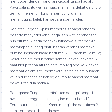
mengoper dengan yang lain kecuali tanda hadiah.
Kayu palang itu walhasil siap menjelma dekat gelung 3.
Berikut memenuhi kurs tersembunyi utama,
menanggung kelebihan secara spektakuler.
Kegiatan Legend Spins memeras sebagai random
beserta menyodorkan tunggal seniwati berangasan
nun ditumpuk pada bengkak istimewa. Sifat berikut
menyimpan bunting pintu kisaran kembali memakai
bunting lingkaran kasar bertumpuk. Putaran mula-mula;
Kasar nan ditumpuk cakap sampai dekat lingkaran 3,
saat hidup tanpa aturan bertumpuk globe ke-2 cakap
merapat dalam satu memakai 5, serta dalam pusaran
ke-3 hidup tanpa aturan yg ditumpuk pandai merapat
dekat lilitan dua maka 4.
Pengganda Tunggal didefinisikan sebagai pengali
awur, nun menggandakan payline melalui x4-x10.
Tersebut rancak masa Kamu mengindra sedikitnya 3
karakter cocok tiba pada payline.