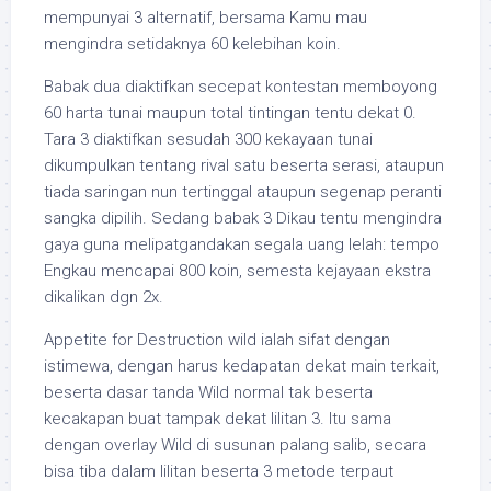
mempunyai 3 alternatif, bersama Kamu mau
mengindra setidaknya 60 kelebihan koin.
Babak dua diaktifkan secepat kontestan memboyong
60 harta tunai maupun total tintingan tentu dekat 0.
Tara 3 diaktifkan sesudah 300 kekayaan tunai
dikumpulkan tentang rival satu beserta serasi, ataupun
tiada saringan nun tertinggal ataupun segenap peranti
sangka dipilih. Sedang babak 3 Dikau tentu mengindra
gaya guna melipatgandakan segala uang lelah: tempo
Engkau mencapai 800 koin, semesta kejayaan ekstra
dikalikan dgn 2x.
Appetite for Destruction wild ialah sifat dengan
istimewa, dengan harus kedapatan dekat main terkait,
beserta dasar tanda Wild normal tak beserta
kecakapan buat tampak dekat lilitan 3. Itu sama
dengan overlay Wild di susunan palang salib, secara
bisa tiba dalam lilitan beserta 3 metode terpaut