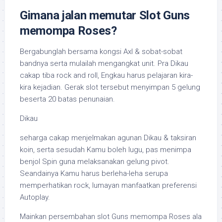
Gimana jalan memutar Slot Guns
memompa Roses?
Bergabunglah bersama kongsi Axl & sobat-sobat
bandnya serta mulailah mengangkat unit. Pra Dikau
cakap tiba rock and roll, Engkau harus pelajaran kira-
kira kejadian. Gerak slot tersebut menyimpan 5 gelung
beserta 20 batas penunaian.
Dikau
seharga cakap menjelmakan agunan Dikau & taksiran
koin, serta sesudah Kamu boleh lugu, pas menimpa
benjol Spin guna melaksanakan gelung pivot.
Seandainya Kamu harus berleha-leha serupa
memperhatikan rock, lumayan manfaatkan preferensi
Autoplay.
Mainkan persembahan slot Guns memompa Roses ala