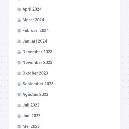
April 2024
Maret 2024
Februari 2024
Januari 2024
Desember 2023
November 2023
Oktober 2023
September 2023
Agustus 2023
Juli 2023
Juni 2023
Mei 2023