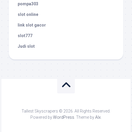
pompa303
slot online
link slot gacor
slot777
Judi slot
Tallest Skyscrapers © 2026. All Rights Reserved.
Powered by
WordPress
. Theme by
Alx
.