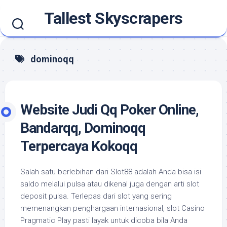
Skip
Tallest Skyscrapers
to
content
dominoqq
Website Judi Qq Poker Online,
Bandarqq, Dominoqq
Terpercaya Kokoqq
Salah satu berlebihan dari Slot88 adalah Anda bisa isi
saldo melalui pulsa atau dikenal juga dengan arti slot
deposit pulsa. Terlepas dari slot yang sering
memenangkan penghargaan internasional, slot Casino
Pragmatic Play pasti layak untuk dicoba bila Anda