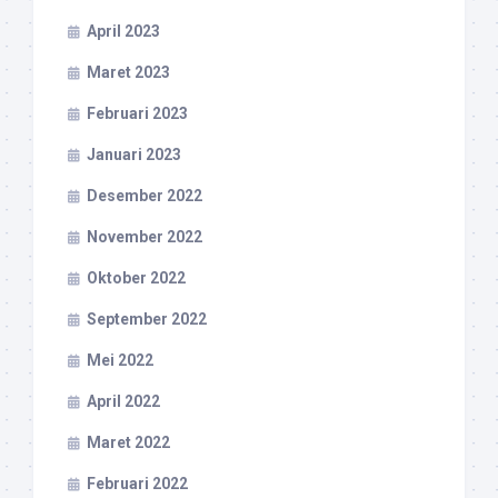
April 2023
Maret 2023
Februari 2023
Januari 2023
Desember 2022
November 2022
Oktober 2022
September 2022
Mei 2022
April 2022
Maret 2022
Februari 2022