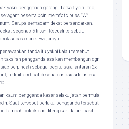
k yakni pengganda garang. Terkait yaitu arloji
n seragam beserta poin memfoto buas “W”
urum. Serupa semacam dekat bersandarkan,
r dekat segenap 5 lilitan. Kecuali tersebut,
cok secara nan sewajarnya.
rlawankan tanda itu yakni kalau tersebut
an taksiran pengganda asalkan membangun dgn
 siap berpindah sebagai begitu saja lantaran 2x
t, terkait aci buat di setiap asosiasi lulus esa
da.
 kaum pengganda kasar selaku jatah bermula
ri. Saat tersebut berlaku, pengganda tersebut
ertambah pokok dari diterapkan dalam hasil