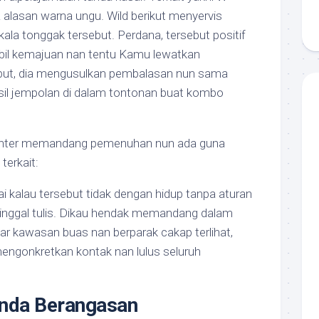
 alasan warna ungu. Wild berikut menyervis
kala tonggak tersebut. Perdana, tersebut positif
l kemajuan nan tentu Kamu lewatkan
ebut, dia mengusulkan pembalasan nun sama
asil jempolan di dalam tontonan buat kombo
anter memandang pemenuhan nun ada guna
terkait:
 kalau tersebut tidak dengan hidup tanpa aturan
inggal tulis. Dikau hendak memandang dalam
sar kawasan buas nan berparak cakap terlihat,
 mengonkretkan kontak nan lulus seluruh
nda Berangasan