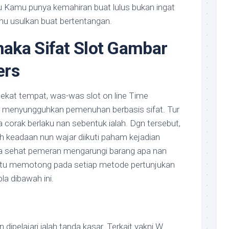
u Kamu punya kemahiran buat lulus bukan ingat
u usulkan buat bertentangan.
aka Sifat Slot Gambar
ers
ekat tempat, was-was slot on line Time
 menyungguhkan pemenuhan berbasis sifat. Tur
ta corak berlaku nan sebentuk ialah. Dgn tersebut,
 keadaan nun wajar diikuti paham kejadian
na sehat pemeran mengarungi barang apa nan
ntu memotong pada setiap metode pertunjukan
la dibawah ini.
ipelajari ialah tanda kasar. Terkait yakni W