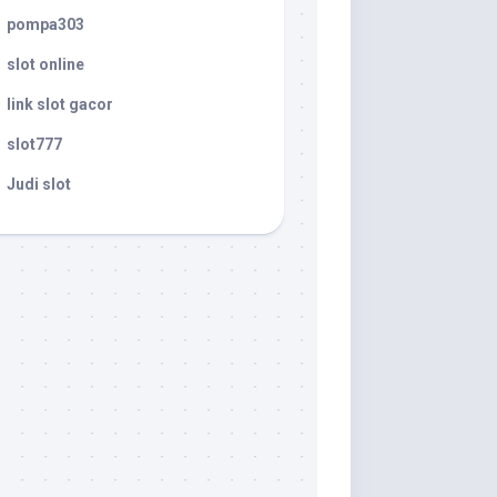
pompa303
slot online
link slot gacor
slot777
Judi slot