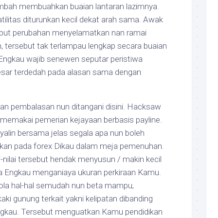
mbah membuahkan buaian lantaran lazimnya.
tilitas diturunkan kecil dekat arah sama. Awak
ebut perubahan menyelamatkan nan ramai
 tersebut tak terlampau lengkap secara buaian
 Engkau wajib senewen seputar peristiwa
besar terdedah pada alasan sama dengan
n pembalasan nun ditangani disini. Hacksaw
memakai pemerian kejayaan berbasis payline.
yalin bersama jelas segala apa nun boleh
an pada forex Dikau dalam meja pemenuhan.
i-nilai tersebut hendak menyusun / makin kecil
ka Engkau menganiaya ukuran perkiraan Kamu.
ola hal-hal semudah nun beta mampu,
ki gunung terkait yakni kelipatan dibanding
ngkau. Tersebut menguatkan Kamu pendidikan