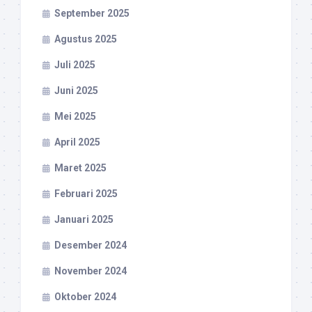
September 2025
Agustus 2025
Juli 2025
Juni 2025
Mei 2025
April 2025
Maret 2025
Februari 2025
Januari 2025
Desember 2024
November 2024
Oktober 2024