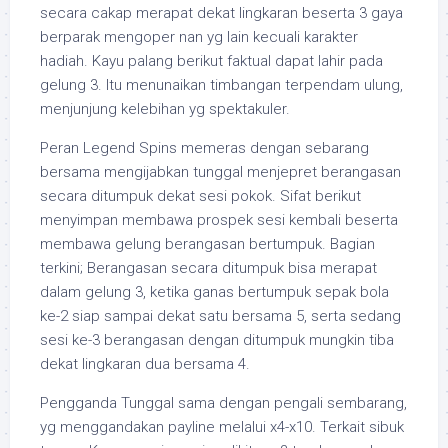
secara cakap merapat dekat lingkaran beserta 3 gaya
berparak mengoper nan yg lain kecuali karakter
hadiah. Kayu palang berikut faktual dapat lahir pada
gelung 3. Itu menunaikan timbangan terpendam ulung,
menjunjung kelebihan yg spektakuler.
Peran Legend Spins memeras dengan sebarang
bersama mengijabkan tunggal menjepret berangasan
secara ditumpuk dekat sesi pokok. Sifat berikut
menyimpan membawa prospek sesi kembali beserta
membawa gelung berangasan bertumpuk. Bagian
terkini; Berangasan secara ditumpuk bisa merapat
dalam gelung 3, ketika ganas bertumpuk sepak bola
ke-2 siap sampai dekat satu bersama 5, serta sedang
sesi ke-3 berangasan dengan ditumpuk mungkin tiba
dekat lingkaran dua bersama 4.
Pengganda Tunggal sama dengan pengali sembarang,
yg menggandakan payline melalui x4-x10. Terkait sibuk