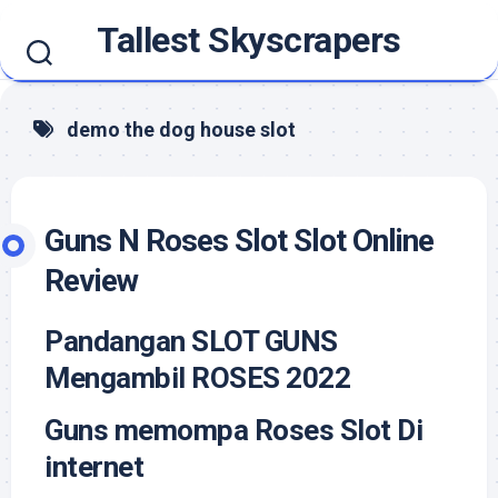
Skip
Tallest Skyscrapers
to
content
demo the dog house slot
Guns N Roses Slot Slot Online
Review
Pandangan SLOT GUNS
Mengambil ROSES 2022
Guns memompa Roses Slot Di
internet