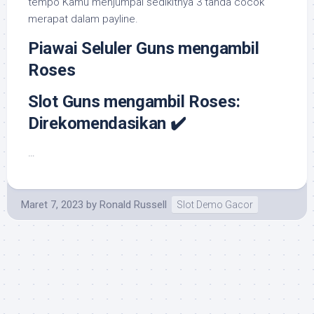
tempo Kamu menjumpai sedikitnya 3 tanda cocok
merapat dalam payline.
Piawai Seluler Guns mengambil
Roses
Slot Guns mengambil Roses:
Direkomendasikan ✔️
…
Maret 7, 2023
by
Ronald Russell
Slot Demo Gacor