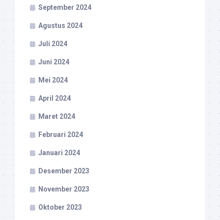
September 2024
Agustus 2024
Juli 2024
Juni 2024
Mei 2024
April 2024
Maret 2024
Februari 2024
Januari 2024
Desember 2023
November 2023
Oktober 2023