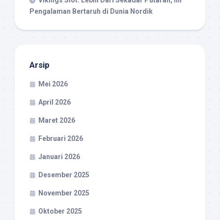
Vikings Slot: Lebih Dari Sekadar Putaran, Ini
Pengalaman Bertaruh di Dunia Nordik
Arsip
Mei 2026
April 2026
Maret 2026
Februari 2026
Januari 2026
Desember 2025
November 2025
Oktober 2025