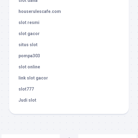
slot dana
houserulescafe.com
slot resmi
slot gacor
situs slot
pompa303
slot online
link slot gacor
slot777
Judi slot