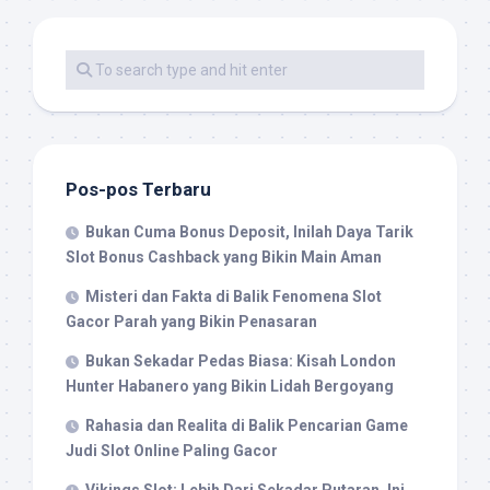
Pos-pos Terbaru
Bukan Cuma Bonus Deposit, Inilah Daya Tarik
Slot Bonus Cashback yang Bikin Main Aman
Misteri dan Fakta di Balik Fenomena Slot
Gacor Parah yang Bikin Penasaran
Bukan Sekadar Pedas Biasa: Kisah London
Hunter Habanero yang Bikin Lidah Bergoyang
Rahasia dan Realita di Balik Pencarian Game
Judi Slot Online Paling Gacor