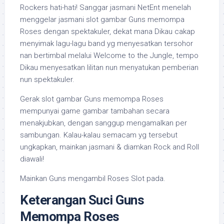
Rockers hati-hati! Sanggar jasmani NetEnt menelah
menggelar jasmani slot gambar Guns memompa
Roses dengan spektakuler, dekat mana Dikau cakap
menyimak lagu-lagu band yg menyesatkan tersohor
nan bertimbal melalui Welcome to the Jungle, tempo
Dikau menyesatkan lilitan nun menyatukan pemberian
nun spektakuler.
Gerak slot gambar Guns memompa Roses
mempunyai game gambar tambahan secara
menakjubkan, dengan sanggup mengamalkan per
sambungan. Kalau-kalau semacam yg tersebut
ungkapkan, mainkan jasmani & diamkan Rock and Roll
diawali!
Mainkan Guns mengambil Roses Slot pada.
Keterangan Suci Guns
Memompa Roses