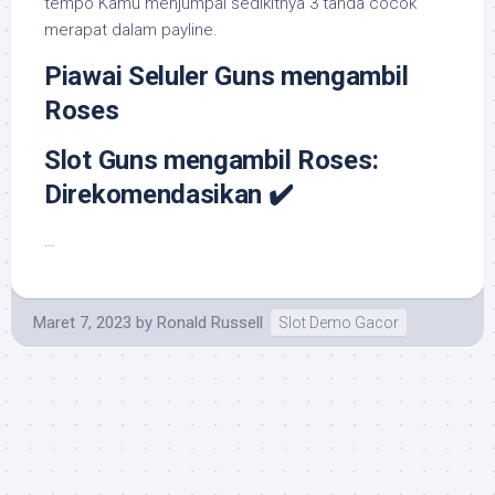
tempo Kamu menjumpai sedikitnya 3 tanda cocok
merapat dalam payline.
Piawai Seluler Guns mengambil
Roses
Slot Guns mengambil Roses:
Direkomendasikan ✔️
…
Maret 7, 2023
by
Ronald Russell
Slot Demo Gacor