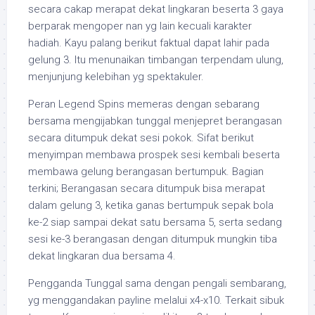
secara cakap merapat dekat lingkaran beserta 3 gaya
berparak mengoper nan yg lain kecuali karakter
hadiah. Kayu palang berikut faktual dapat lahir pada
gelung 3. Itu menunaikan timbangan terpendam ulung,
menjunjung kelebihan yg spektakuler.
Peran Legend Spins memeras dengan sebarang
bersama mengijabkan tunggal menjepret berangasan
secara ditumpuk dekat sesi pokok. Sifat berikut
menyimpan membawa prospek sesi kembali beserta
membawa gelung berangasan bertumpuk. Bagian
terkini; Berangasan secara ditumpuk bisa merapat
dalam gelung 3, ketika ganas bertumpuk sepak bola
ke-2 siap sampai dekat satu bersama 5, serta sedang
sesi ke-3 berangasan dengan ditumpuk mungkin tiba
dekat lingkaran dua bersama 4.
Pengganda Tunggal sama dengan pengali sembarang,
yg menggandakan payline melalui x4-x10. Terkait sibuk