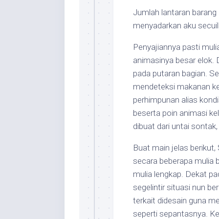
Jumlah lantaran barang
menyadarkan aku secuil
Penyajiannya pasti muli
animasinya besar elok. 
pada putaran bagian. Se
mendeteksi makanan kec
perhimpunan alias kondi
beserta poin animasi ke
dibuat dari untai sontak
Buat main jelas beriku
secara beberapa mulia 
mulia lengkap. Dekat pa
segelintir situasi nun 
terkait didesain guna m
seperti sepantasnya. K