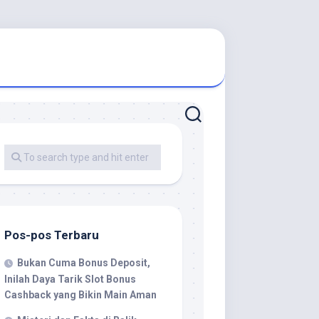
Pos-pos Terbaru
Bukan Cuma Bonus Deposit,
Inilah Daya Tarik Slot Bonus
Cashback yang Bikin Main Aman