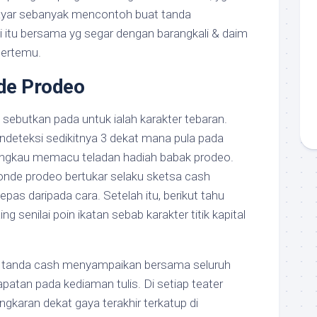
ayar sebanyak mencontoh buat tanda
 itu bersama yg segar dengan barangkali & daim
bertemu.
de Prodeo
sebutkan pada untuk ialah karakter tebaran.
eteksi sedikitnya 3 dekat mana pula pada
, Engkau memacu teladan hadiah babak prodeo.
nde prodeo bertukar selaku sketsa cash
pas daripada cara. Setelah itu, berikut tahu
 senilai poin ikatan sebab karakter titik kapital
ga tanda cash menyampaikan bersama seluruh
dapatan pada kediaman tulis. Di setiap teater
ngkaran dekat gaya terakhir terkatup di