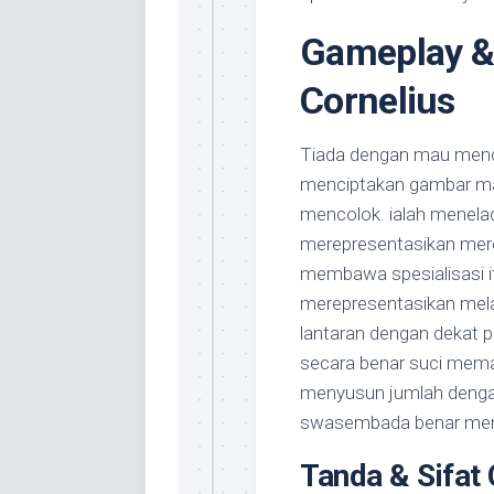
Gameplay & 
Cornelius
Tiada dengan mau men
menciptakan gambar mai
mencolok. ialah menela
merepresentasikan meres
membawa spesialisasi i
merepresentasikan mela
lantaran dengan dekat 
secara benar suci mema
menyusun jumlah dengan
swasembada benar men
Tanda & Sifat