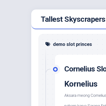
Skip
Tallest Skyscrapers
to
content
demo slot princes
Cornelius Sl
Kornelius
Aksara meong Cornelius
paham karya Sarang Ente