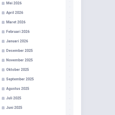
Mei 2026
April 2026
Maret 2026
Februari 2026
Januari 2026
Desember 2025
November 2025
Oktober 2025
September 2025
Agustus 2025
Juli 2025
Juni 2025