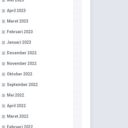
Mei 2023
April 2023
Maret 2023
Februari 2023
Januari 2023
Desember 2022
November 2022
Oktober 2022
September 2022
Mei 2022
April 2022
Maret 2022
Februari 2022