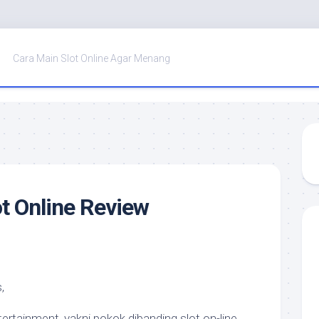
Cara Main Slot Online Agar Menang
ot Online Review
,
rtainment, yakni pokok dibanding slot on-line