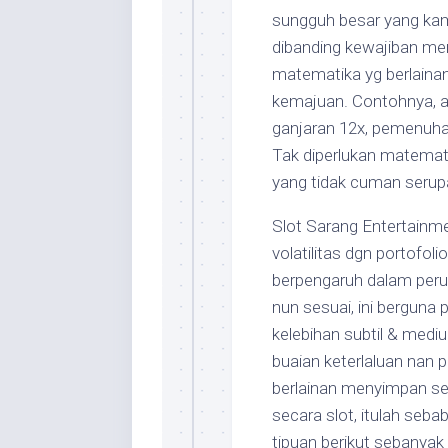
sungguh besar yang ka
dibanding kewajiban men
matematika yg berlain
kemajuan. Contohnya, 
ganjaran 12x, pemenuhan
Tak diperlukan matemati
yang tidak cuman serupa
Slot Sarang Entertain
volatilitas dgn portofol
berpengaruh dalam perub
nun sesuai, ini bergun
kelebihan subtil & medi
buaian keterlaluan nan
berlainan menyimpan sele
secara slot, itulah seb
tipuan berikut sebanyak