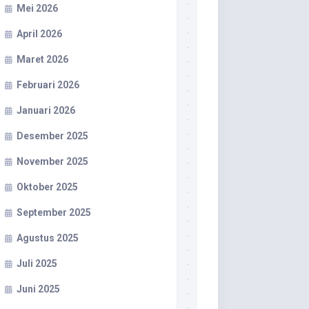
Mei 2026
April 2026
Maret 2026
Februari 2026
Januari 2026
Desember 2025
November 2025
Oktober 2025
September 2025
Agustus 2025
Juli 2025
Juni 2025