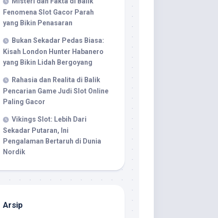
Misteri dan Fakta di Balik
Fenomena Slot Gacor Parah
yang Bikin Penasaran
Bukan Sekadar Pedas Biasa:
Kisah London Hunter Habanero
yang Bikin Lidah Bergoyang
Rahasia dan Realita di Balik
Pencarian Game Judi Slot Online
Paling Gacor
Vikings Slot: Lebih Dari
Sekadar Putaran, Ini
Pengalaman Bertaruh di Dunia
Nordik
Arsip