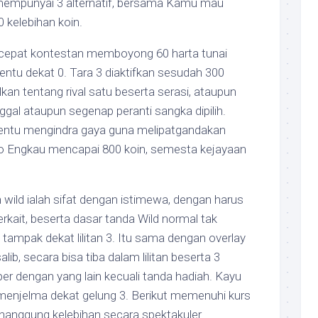
mpunyai 3 alternatif, bersama Kamu mau
 kelebihan koin.
ecepat kontestan memboyong 60 harta tunai
tentu dekat 0. Tara 3 diaktifkan sesudah 300
kan tentang rival satu beserta serasi, ataupun
nggal ataupun segenap peranti sangka dipilih.
entu mengindra gaya guna melipatgandakan
po Engkau mencapai 800 koin, semesta kejayaan
 wild ialah sifat dengan istimewa, dengan harus
rkait, beserta dasar tanda Wild normal tak
tampak dekat lilitan 3. Itu sama dengan overlay
lib, secara bisa tiba dalam lilitan beserta 3
r dengan yang lain kecuali tanda hadiah. Kayu
p menjelma dekat gelung 3. Berikut memenuhi kurs
anggung kelebihan secara spektakuler.