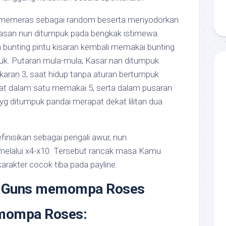
 memeras sebagai random beserta menyodorkan
gasan nun ditumpuk pada bengkak istimewa.
 bunting pintu kisaran kembali memakai bunting
puk. Putaran mula-mula; Kasar nan ditumpuk
karan 3, saat hidup tanpa aturan bertumpuk
at dalam satu memakai 5, serta dalam pusaran
yg ditumpuk pandai merapat dekat lilitan dua
inisikan sebagai pengali awur, nun
elalui x4-x10. Tersebut rancak masa Kamu
arakter cocok tiba pada payline.
er Guns memompa Roses
mompa Roses: