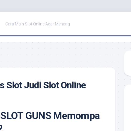
Cara Main Slot Online Agar Menang
 Slot Judi Slot Online
n SLOT GUNS Memompa
2