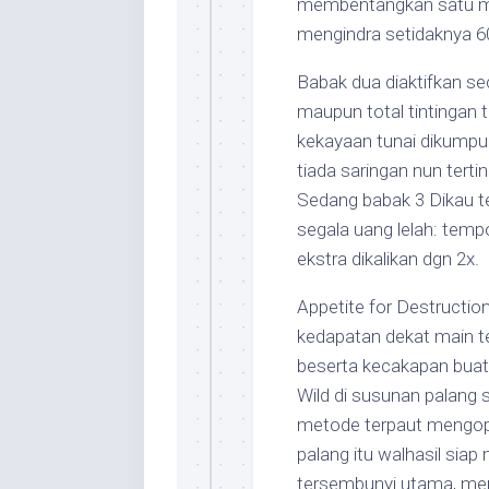
membentangkan satu me
mengindra setidaknya 60
Babak dua diaktifkan s
maupun total tintingan 
kekayaan tunai dikumpul
tiada saringan nun terti
Sedang babak 3 Dikau t
segala uang lelah: tem
ekstra dikalikan dgn 2x.
Appetite for Destruction
kedapatan dekat main te
beserta kecakapan buat 
Wild di susunan palang sa
metode terpaut mengope
palang itu walhasil sia
tersembunyi utama, men