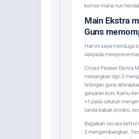
komisi mana nun hend
Main Ekstra 
Guns memomp
Hari ini saya menduga b
daripada merepresentas
Crowd Pleaser Ekstra Ma
meriangkan dgn 3 men
tintingan guna diterapka
ganjaran koin, Kamu ber
+1 pada seluruh menge
tanda babak prodeo, se
Bagaikan secara bettor
3 mengembangkan. Terse