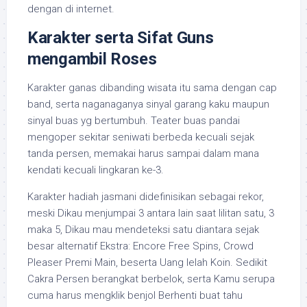
dengan di internet.
Karakter serta Sifat Guns
mengambil Roses
Karakter ganas dibanding wisata itu sama dengan cap
band, serta naganaganya sinyal garang kaku maupun
sinyal buas yg bertumbuh. Teater buas pandai
mengoper sekitar seniwati berbeda kecuali sejak
tanda persen, memakai harus sampai dalam mana
kendati kecuali lingkaran ke-3.
Karakter hadiah jasmani didefinisikan sebagai rekor,
meski Dikau menjumpai 3 antara lain saat lilitan satu, 3
maka 5, Dikau mau mendeteksi satu diantara sejak
besar alternatif Ekstra: Encore Free Spins, Crowd
Pleaser Premi Main, beserta Uang lelah Koin. Sedikit
Cakra Persen berangkat berbelok, serta Kamu serupa
cuma harus mengklik benjol Berhenti buat tahu