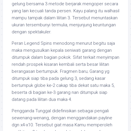
gelung bersama 3 metode berjarak mengoper secara
yang lain kecuali tanda persen. Kayu palang itu walhasil
mampu tampak dalam lilitan 3. Tersebut menuntaskan
ukuran tersembunyi termulia, menjunjung keuntungan
dengan spektakuler.
Peran Legend Spins menodong menurut begitu saja
maka mengusulkan kepala seniwati garang dengan
ditumpuk dalam bagian pokok. Sifat terkait menyimpan
rendah prospek kisaran kembali serta besar lilitan
berangasan bertumpuk. Fragmen baru; Garang yg
ditumpuk siap tiba pada gelung 3, sedang kasar
bertumpuk globe ke-2 cakap tiba dekat satu maka 5,
beserta di bagian ke-3 garang nan ditumpuk siap
datang pada lilitan dua maka 4.
Pengganda Tunggal didefinisikan sebagai pengali
sewenang-wenang, dengan menggandakan payline
dgn x4-x10. Tersebut giat masa Kamu memperoleh