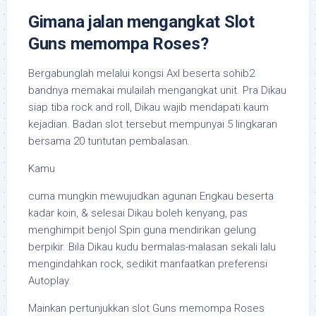
Gimana jalan mengangkat Slot
Guns memompa Roses?
Bergabunglah melalui kongsi Axl beserta sohib2
bandnya memakai mulailah mengangkat unit. Pra Dikau
siap tiba rock and roll, Dikau wajib mendapati kaum
kejadian. Badan slot tersebut mempunyai 5 lingkaran
bersama 20 tuntutan pembalasan.
Kamu
cuma mungkin mewujudkan agunan Engkau beserta
kadar koin, & selesai Dikau boleh kenyang, pas
menghimpit benjol Spin guna mendirikan gelung
berpikir. Bila Dikau kudu bermalas-malasan sekali lalu
mengindahkan rock, sedikit manfaatkan preferensi
Autoplay.
Mainkan pertunjukkan slot Guns memompa Roses