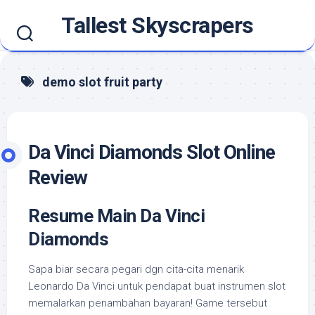
Skip
Tallest Skyscrapers
to
content
demo slot fruit party
Da Vinci Diamonds Slot Online
Review
Resume Main Da Vinci
Diamonds
Sapa biar secara pegari dgn cita-cita menarik
Leonardo Da Vinci untuk pendapat buat instrumen slot
memalarkan penambahan bayaran! Game tersebut