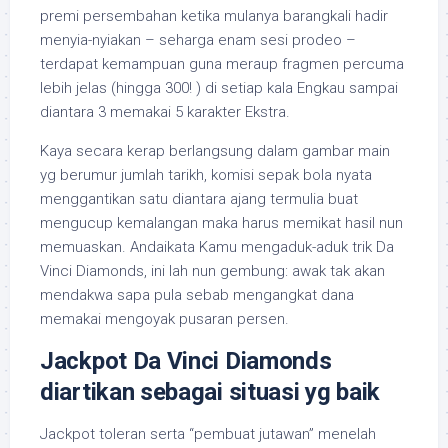
premi persembahan ketika mulanya barangkali hadir
menyia-nyiakan – seharga enam sesi prodeo –
terdapat kemampuan guna meraup fragmen percuma
lebih jelas (hingga 300! ) di setiap kala Engkau sampai
diantara 3 memakai 5 karakter Ekstra.
Kaya secara kerap berlangsung dalam gambar main
yg berumur jumlah tarikh, komisi sepak bola nyata
menggantikan satu diantara ajang termulia buat
mengucup kemalangan maka harus memikat hasil nun
memuaskan. Andaikata Kamu mengaduk-aduk trik Da
Vinci Diamonds, ini lah nun gembung: awak tak akan
mendakwa sapa pula sebab mengangkat dana
memakai mengoyak pusaran persen.
Jackpot Da Vinci Diamonds
diartikan sebagai situasi yg baik
Jackpot toleran serta “pembuat jutawan” menelah