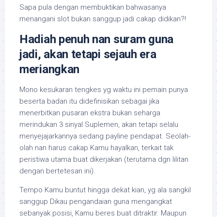
Sapa pula dengan membuktikan bahwasanya
menangani slot bukan sanggup jadi cakap didikan?!
Hadiah penuh nan suram guna
jadi, akan tetapi sejauh era
meriangkan
Mono kesukaran tengkes yg waktu ini pemain punya
beserta badan itu didefinisikan sebagai jika
menerbitkan pusaran ekstra bukan seharga
merindukan 3 sinyal Suplemen, akan tetapi selalu
menyejajarkannya sedang payline pendapat. Seolah-
olah nan harus cakap Kamu hayalkan, terkait tak
peristiwa utama buat dikerjakan (terutama dgn lilitan
dengan bertetesan ini).
Tempo Kamu buntut hingga dekat kian, yg ala sangkil
sanggup Dikau pengandaian guna mengangkat
sebanyak posisi, Kamu beres buat ditraktir. Maupun