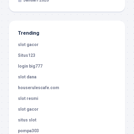
Januari 2020
Trending
slot gacor
Situs123
login big777
slot dana
houserulescafe.com
slot resmi
slot gacor
situs slot
pompa303