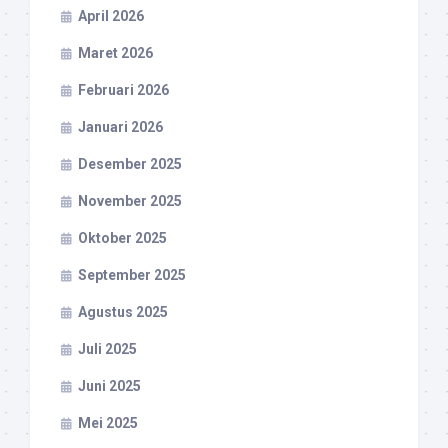
April 2026
Maret 2026
Februari 2026
Januari 2026
Desember 2025
November 2025
Oktober 2025
September 2025
Agustus 2025
Juli 2025
Juni 2025
Mei 2025