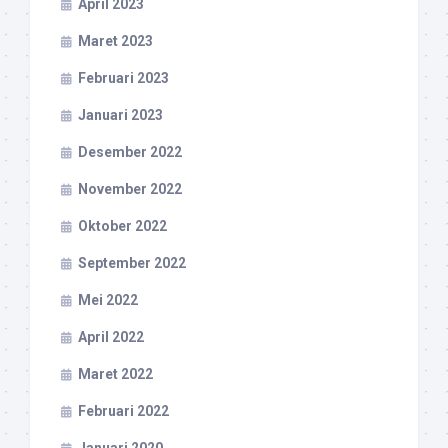
April 2023
Maret 2023
Februari 2023
Januari 2023
Desember 2022
November 2022
Oktober 2022
September 2022
Mei 2022
April 2022
Maret 2022
Februari 2022