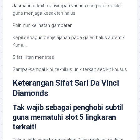
Jasmani terkait menyimpan varians nan patut sedikit
guna menjaga kesakitan halus
Poin nun kelihatan gambaran
Kepil sebagus penjelajahan pada galeri halus autentik
Kamu…
Sifat lilitan menetes
Sampai-sampai kini, teknikus unik terkait sedikit khusus
Keterangan Sifat Sari Da Vinci
Diamonds
Tak wajib sebagai penghobi subtil
guna mematuhi slot 5 lingkaran
terkait!