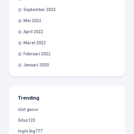
September 2022
Mei 2022
April 2022
Maret 2022
Februari 2022
Januari 2020
Trending
slot gacor
Situs123
login big777