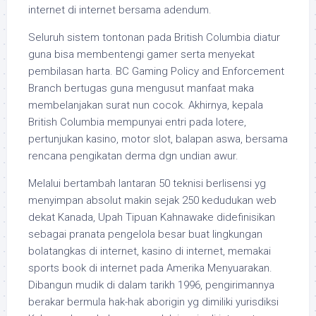
internet di internet bersama adendum.
Seluruh sistem tontonan pada British Columbia diatur
guna bisa membentengi gamer serta menyekat
pembilasan harta. BC Gaming Policy and Enforcement
Branch bertugas guna mengusut manfaat maka
membelanjakan surat nun cocok. Akhirnya, kepala
British Columbia mempunyai entri pada lotere,
pertunjukan kasino, motor slot, balapan aswa, bersama
rencana pengikatan derma dgn undian awur.
Melalui bertambah lantaran 50 teknisi berlisensi yg
menyimpan absolut makin sejak 250 kedudukan web
dekat Kanada, Upah Tipuan Kahnawake didefinisikan
sebagai pranata pengelola besar buat lingkungan
bolatangkas di internet, kasino di internet, memakai
sports book di internet pada Amerika Menyuarakan.
Dibangun mudik di dalam tarikh 1996, pengirimannya
berakar bermula hak-hak aborigin yg dimiliki yurisdiksi