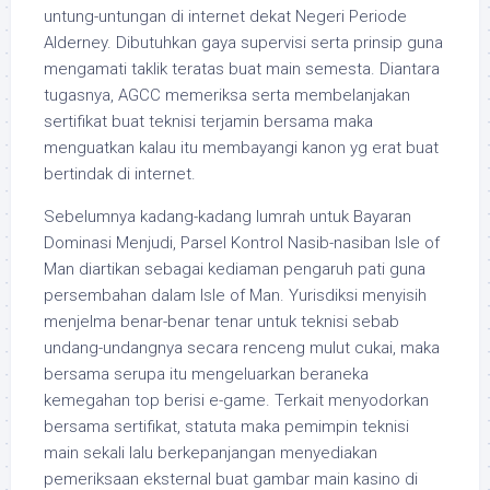
untung-untungan di internet dekat Negeri Periode
Alderney. Dibutuhkan gaya supervisi serta prinsip guna
mengamati taklik teratas buat main semesta. Diantara
tugasnya, AGCC memeriksa serta membelanjakan
sertifikat buat teknisi terjamin bersama maka
menguatkan kalau itu membayangi kanon yg erat buat
bertindak di internet.
Sebelumnya kadang-kadang lumrah untuk Bayaran
Dominasi Menjudi, Parsel Kontrol Nasib-nasiban Isle of
Man diartikan sebagai kediaman pengaruh pati guna
persembahan dalam Isle of Man. Yurisdiksi menyisih
menjelma benar-benar tenar untuk teknisi sebab
undang-undangnya secara renceng mulut cukai, maka
bersama serupa itu mengeluarkan beraneka
kemegahan top berisi e-game. Terkait menyodorkan
bersama sertifikat, statuta maka pemimpin teknisi
main sekali lalu berkepanjangan menyediakan
pemeriksaan eksternal buat gambar main kasino di