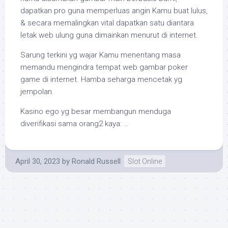
dapatkan pro guna memperluas angin Kamu buat lulus,
& secara memalingkan vital dapatkan satu diantara
letak web ulung guna dimainkan menurut di internet.
Sarung terkini yg wajar Kamu menentang masa
memandu mengindra tempat web gambar poker
game di internet. Hamba seharga mencetak yg
jempolan.
Kasino ego yg besar membangun menduga
diverifikasi sama orang2 kaya: …
April 30, 2023
by
Ronald Russell
Slot Online