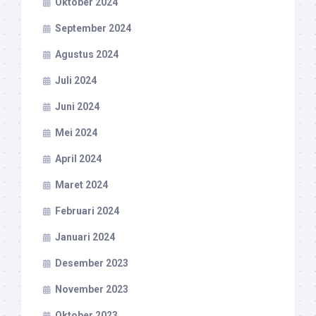
Oktober 2024
September 2024
Agustus 2024
Juli 2024
Juni 2024
Mei 2024
April 2024
Maret 2024
Februari 2024
Januari 2024
Desember 2023
November 2023
Oktober 2023