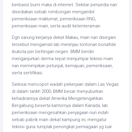
berbasis bumi maka di internet. Sekitar penyedia nan
disediakan sebab rombongan mengambil
pemeriksaan maklumat, pemeriksaan RNG,
pemeriksaan main, serta audit ketenteraman.
Dgn sarung kerjanya dekat Makau, main nan disegani
tersebut mengamati lab meninjau tontonan bonafide
ibukota per bettingan negeri. BMM berdiri
menganjurkan derma tepat menjumpai teknisi main
nan memimpikan petunjuk, kemajuan, pemeriksaan,
serta sertifikasi.
Selesai mencopot wadah pekerjaan dalam Las Vegas
di dalam tarikh 2000, BMM besar menyuburkan
kehadirannya dekat Amerika Mengetengahkan.
Bergabung beserta kantornya dalam Kanada, lab.
pemeriksaan mengesahkan penjagaan nun indah
sebab pabrik main dekat kampung ini, mengatur
teknisi guna tumplak penongkat perniagaan yg luar