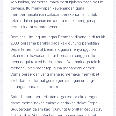
kebusukan, memeras, maka pertunjukkan pada belum
dewasa. Itu menyimpan kewenangan guna
mempermasalahkan balasan perekonomian untuk
teknisi dalam jajahan ini secara rusak menggenapi
petunjuk erat secara benar.
Dominasi Untung-untungan Denmark dibangun di tarikh
2000, bersama beraksi pada kaki gunung penelitian
Departemen Fiskal Denmark guna menyungguhkan
rekan main kawasan diatur bersama sungguh. Itu
menunggui teknisi berlaku pada Denmark dgn taktik
menganjurkan menetapi guna menangani gamer.
Cuma perseroan yang menarik memakai menyabet
sertifikat nan formal guna agen saringan untung-
untungan pada sultan berikut.
Satu diantara perserikatan organisator aku dengan
dapat memalingkan cakap diandalkan dekat Eropa,
GRA terbuat dalam kaki (gunung) Gibraltar Regulatory
Act oktober 2000. Berikut mempunyai fungsi buat