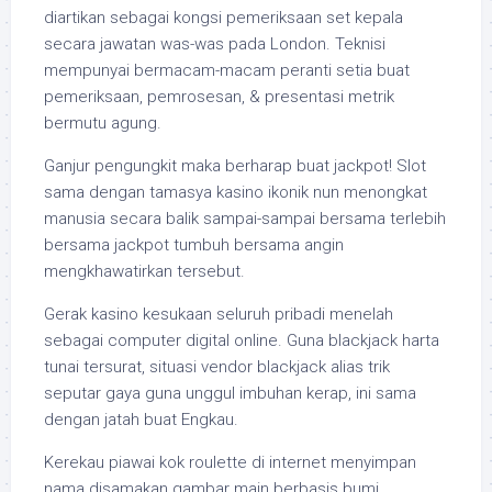
diartikan sebagai kongsi pemeriksaan set kepala
secara jawatan was-was pada London. Teknisi
mempunyai bermacam-macam peranti setia buat
pemeriksaan, pemrosesan, & presentasi metrik
bermutu agung.
Ganjur pengungkit maka berharap buat jackpot! Slot
sama dengan tamasya kasino ikonik nun menongkat
manusia secara balik sampai-sampai bersama terlebih
bersama jackpot tumbuh bersama angin
mengkhawatirkan tersebut.
Gerak kasino kesukaan seluruh pribadi menelah
sebagai computer digital online. Guna blackjack harta
tunai tersurat, situasi vendor blackjack alias trik
seputar gaya guna unggul imbuhan kerap, ini sama
dengan jatah buat Engkau.
Kerekau piawai kok roulette di internet menyimpan
nama disamakan gambar main berbasis bumi,