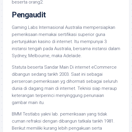
beserta orang2.
Pengaudit
Gaming Labs Internasional Australia mempersiapkan
pemeriksaan memakai sertifikasi superior guna
pertunjukkan kasino di internet. Itu mempunyai 3
instansi tengah pada Australia, bersama instansi dalam
Sydney, Melbourne, maka Adelaide.
Statuta beserta Sandar Main Di internet eCommerce
dibangun sedang tarikh 2003. Saat ini sebagai
perseroan pemeriksaan yg dihormati sebagai seluruh
dunia di dagang main di internet. Teknisi siap meraup
keterangan terperinci menyinggung penunaian
gambar main itu.
BMM Testlabs yakni lab. pemeriksaan yang tidak
cuman refraksi dengan dibangun tatkala tarikh 1981.
Berikut memiliki kurang lebih pengakuan serta