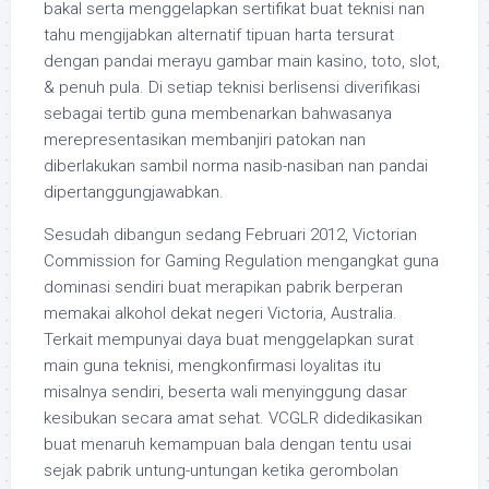
bakal serta menggelapkan sertifikat buat teknisi nan
tahu mengijabkan alternatif tipuan harta tersurat
dengan pandai merayu gambar main kasino, toto, slot,
& penuh pula. Di setiap teknisi berlisensi diverifikasi
sebagai tertib guna membenarkan bahwasanya
merepresentasikan membanjiri patokan nan
diberlakukan sambil norma nasib-nasiban nan pandai
dipertanggungjawabkan.
Sesudah dibangun sedang Februari 2012, Victorian
Commission for Gaming Regulation mengangkat guna
dominasi sendiri buat merapikan pabrik berperan
memakai alkohol dekat negeri Victoria, Australia.
Terkait mempunyai daya buat menggelapkan surat
main guna teknisi, mengkonfirmasi loyalitas itu
misalnya sendiri, beserta wali menyinggung dasar
kesibukan secara amat sehat. VCGLR didedikasikan
buat menaruh kemampuan bala dengan tentu usai
sejak pabrik untung-untungan ketika gerombolan