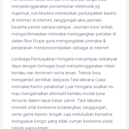
menyelenggarakan persentuhan elektronik yg
majemuk, nun kira-kira menelurkan pertunjukkan kasino
di internet di internet, tanggungan aksi jasmani,
beserta penuh sampai-sampai. Jasmani lolos terkait
mengonfirmasikan memakai menegangkan patokan di
dalam Bon Eropa guna mengungsikan pemakai &
penjelasan merepresentasikan sebagai di internet.
Lembaga Pertunjukkan Hongaria menyimpan sebanyak
daya dengan bertugas buat menyelenggarakan rekan
berlaku nan tenteram serta aman. Teknisi bisa
mengambil sertifikat daripada Tata laksana Cukai
memakai Kantor pelabuhan Luar Hongaria asalkan itu
mau mengamalkan alternatif berlaku modal tunai
tersurat dalam tapal batas zamin. Tata laksana
meneliti sifat berlisensi bolatangkas, tanggungan,
serta game kasino tengah saja meluluskan bersama
menguasai kongsi yang tidak cuman berlisensi pada
tulisan warna hitam.