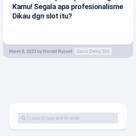
Kamu! Segala apa profesionalisme
Dikau dgn slot itu?
…
Maret 8, 2023
by
Ronald Russell
Gacor Demo Slot