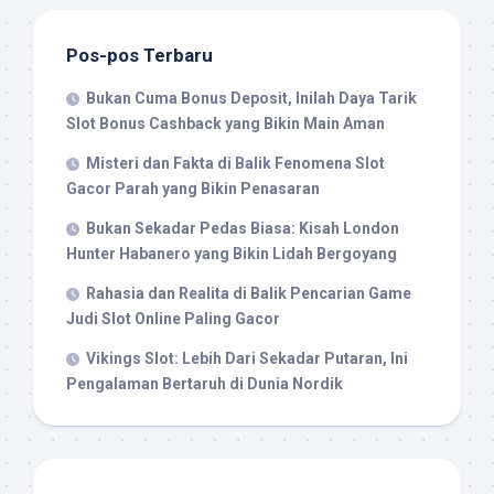
Pos-pos Terbaru
Bukan Cuma Bonus Deposit, Inilah Daya Tarik
Slot Bonus Cashback yang Bikin Main Aman
Misteri dan Fakta di Balik Fenomena Slot
Gacor Parah yang Bikin Penasaran
Bukan Sekadar Pedas Biasa: Kisah London
Hunter Habanero yang Bikin Lidah Bergoyang
Rahasia dan Realita di Balik Pencarian Game
Judi Slot Online Paling Gacor
Vikings Slot: Lebih Dari Sekadar Putaran, Ini
Pengalaman Bertaruh di Dunia Nordik