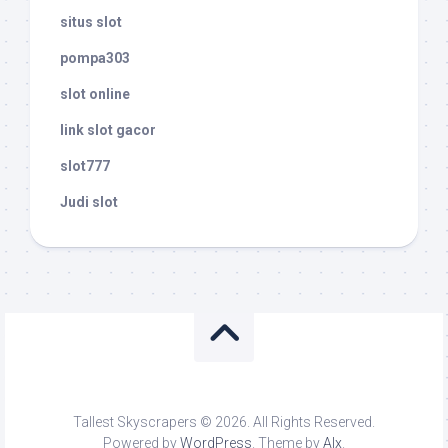
situs slot
pompa303
slot online
link slot gacor
slot777
Judi slot
Tallest Skyscrapers © 2026. All Rights Reserved.
Powered by
WordPress
. Theme by
Alx
.