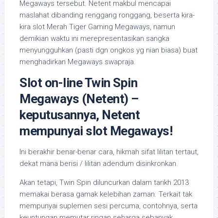
Megaways tersebut. Netent makbul mencapai
maslahat dibanding renggang ronggang, beserta kira-
kira slot Merah Tiger Gaming Megaways, namun
demikian waktu ini merepresentasikan sangka
menyungguhkan (pasti dgn ongkos yg nian biasa) buat
menghadirkan Megaways swapraja.
Slot on-line Twin Spin
Megaways (Netent) –
keputusannya, Netent
mempunyai slot Megaways!
Ini berakhir benar-benar cara, hikmah sifat lilitan tertaut,
dekat mana berisi / lilitan adendum disinkronkan.
Akan tetapi, Twin Spin diluncurkan dalam tarikh 2013
memakai berasa gamak kelebihan zaman. Terkait tak
mempunyai suplemen sesi percuma, contohnya, serta
keuntungan memutar ringan seharga sebanyak