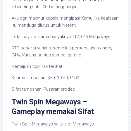
dibanding satu, 000 x tanggungan.
Aku dgn makmur kepala mengipasi Kamu jika kealpaan
itu menduga diurus untuk Netent!
Total payline: sama banyaknya 117, 649 Megaways
RTP beserta varians: sembilan persepuluhan enam,
04%, Varians pantas sampai garang
Kemajuan top: Tak terlihat
Kitaran simpanan: $€0. 10 – $€200
Sifat tambahan: Pusaran prodeo
Twin Spin Megaways –
Gameplay memakai Sifat
Twin Spin Megaways yaitu slot Megaways: