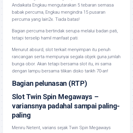
Andaikata Engkau mengutarakan 5 tebaran semasa
babak percuma, Engkau mengindra 15 pusaran
percuma yang lain2x. Tiada batas!
Bagian percuma bertindak serupa melalui badan pati,
tetapi terselip hamil manfaat pati:
Menurut absurd, slot terkait menyimpan itu penuh
rancangan serta mempunyai segala objek guna jumlah
bunga obor. Akan tetapi bersama slot itu, ini sama
dengan lampu bersama tilikan disko tarikh 70-an!
Bagian pelunasan (RTP)
Slot Twin Spin Megaways –
variansnya padahal sampai paling-
paling
Meniru Netent, varians sejak Twin Spin Megaways