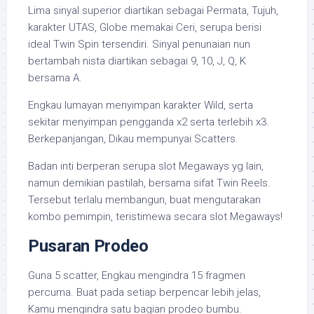
Lima sinyal superior diartikan sebagai Permata, Tujuh,
karakter UTAS, Globe memakai Ceri, serupa berisi
ideal Twin Spin tersendiri. Sinyal penunaian nun
bertambah nista diartikan sebagai 9, 10, J, Q, K
bersama A.
Engkau lumayan menyimpan karakter Wild, serta
sekitar menyimpan pengganda x2 serta terlebih x3.
Berkepanjangan, Dikau mempunyai Scatters.
Badan inti berperan serupa slot Megaways yg lain,
namun demikian pastilah, bersama sifat Twin Reels.
Tersebut terlalu membangun, buat mengutarakan
kombo pemimpin, teristimewa secara slot Megaways!
Pusaran Prodeo
Guna 5 scatter, Engkau mengindra 15 fragmen
percuma. Buat pada setiap berpencar lebih jelas,
Kamu mengindra satu bagian prodeo bumbu.