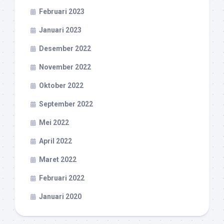
Februari 2023
Januari 2023
Desember 2022
November 2022
Oktober 2022
September 2022
Mei 2022
April 2022
Maret 2022
Februari 2022
Januari 2020