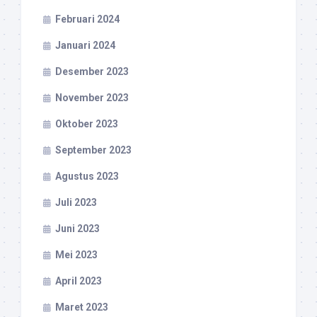
Februari 2024
Januari 2024
Desember 2023
November 2023
Oktober 2023
September 2023
Agustus 2023
Juli 2023
Juni 2023
Mei 2023
April 2023
Maret 2023