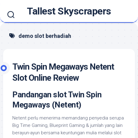
Skip
Tallest Skyscrapers
to
content
demo slot berhadiah
Twin Spin Megaways Netent
Slot Online Review
Pandangan slot Twin Spin
Megaways (Netent)
Netent perlu menerima memandang penyedia serupa
Big Time Gaming, Blueprint Gaming & jumlah yang lain
berayun-ayun bersama keuntungan mulia melalui slot