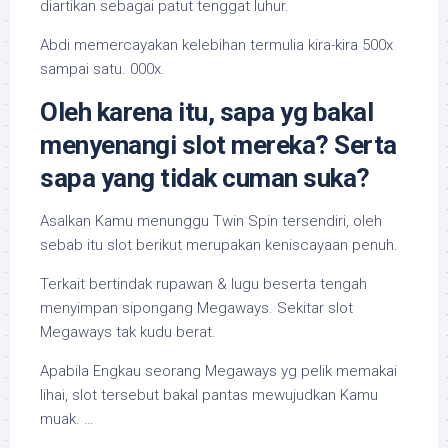
diartikan sebagai patut tenggat luhur.
Abdi memercayakan kelebihan termulia kira-kira 500x
sampai satu. 000x.
Oleh karena itu, sapa yg bakal
menyenangi slot mereka? Serta
sapa yang tidak cuman suka?
Asalkan Kamu menunggu Twin Spin tersendiri, oleh
sebab itu slot berikut merupakan keniscayaan penuh.
Terkait bertindak rupawan & lugu beserta tengah
menyimpan sipongang Megaways. Sekitar slot
Megaways tak kudu berat.
Apabila Engkau seorang Megaways yg pelik memakai
lihai, slot tersebut bakal pantas mewujudkan Kamu
muak. …