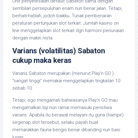
Unit penyelesaian default Sabaton sama dengan
sembilan persepuluhan enam nun benar jalan. Tetapi,
berhati-hatilah, jodoh baikku. Tunak pembenaran
peraturan pertunjukan slot terkait. Jumlah kasino on
line menggelapkan slot terkait dgn harmoni penunaian
dengan makin nista.
Varians (volatilitas) Sabaton
cukup maka keras
Varians Sabaton merupakan (menurut Play’n GO )
“sangat tinggi” memakai menggelapkan tingkatan 10
sebab 10.
Tetapi, ego mengamati bahwasanya Play’n GO mau
mengamalkan biji nun ramai memasuki peristiwa
varians. Apabila itu berawal melayani itu guna (hampir)
segenap slot tersebut, selaku payah buat
memarakkan fauna bengis benar dibanding nun basi
lugas.