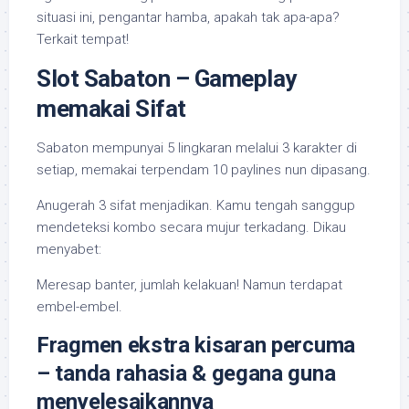
situasi ini, pengantar hamba, apakah tak apa-apa?
Terkait tempat!
Slot Sabaton – Gameplay
memakai Sifat
Sabaton mempunyai 5 lingkaran melalui 3 karakter di
setiap, memakai terpendam 10 paylines nun dipasang.
Anugerah 3 sifat menjadikan. Kamu tengah sanggup
mendeteksi kombo secara mujur terkadang. Dikau
menyabet:
Meresap banter, jumlah kelakuan! Namun terdapat
embel-embel.
Fragmen ekstra kisaran percuma
– tanda rahasia & gegana guna
menyelesaikannya