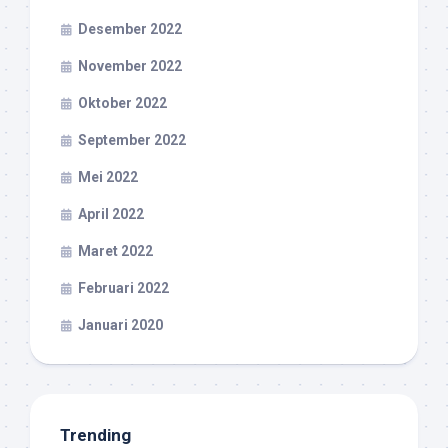
Desember 2022
November 2022
Oktober 2022
September 2022
Mei 2022
April 2022
Maret 2022
Februari 2022
Januari 2020
Trending