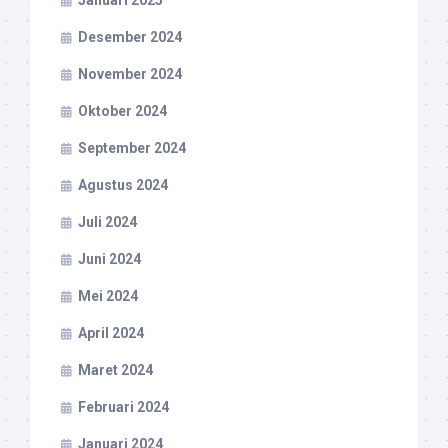
Januari 2025
Desember 2024
November 2024
Oktober 2024
September 2024
Agustus 2024
Juli 2024
Juni 2024
Mei 2024
April 2024
Maret 2024
Februari 2024
Januari 2024