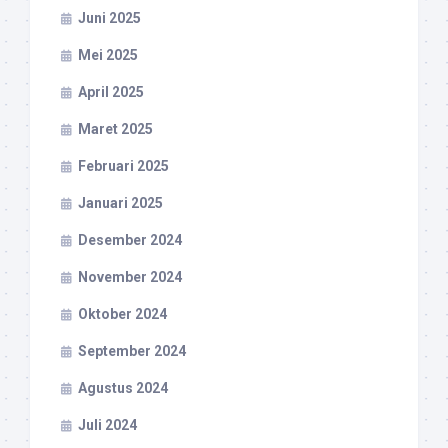
Juni 2025
Mei 2025
April 2025
Maret 2025
Februari 2025
Januari 2025
Desember 2024
November 2024
Oktober 2024
September 2024
Agustus 2024
Juli 2024