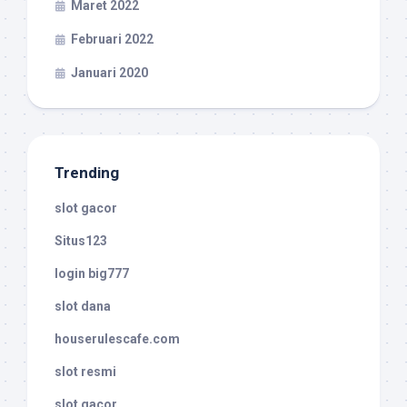
Maret 2022
Februari 2022
Januari 2020
Trending
slot gacor
Situs123
login big777
slot dana
houserulescafe.com
slot resmi
slot gacor