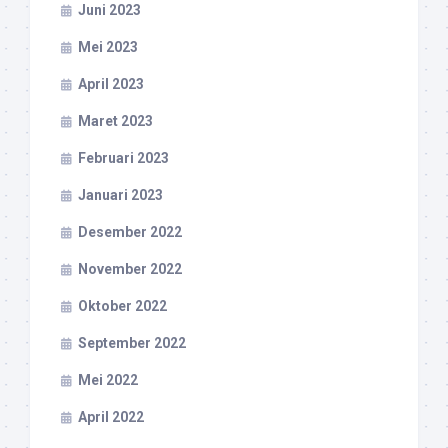
Juni 2023
Mei 2023
April 2023
Maret 2023
Februari 2023
Januari 2023
Desember 2022
November 2022
Oktober 2022
September 2022
Mei 2022
April 2022