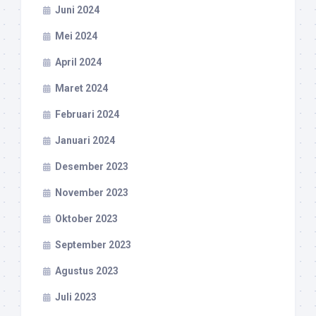
Juni 2024
Mei 2024
April 2024
Maret 2024
Februari 2024
Januari 2024
Desember 2023
November 2023
Oktober 2023
September 2023
Agustus 2023
Juli 2023