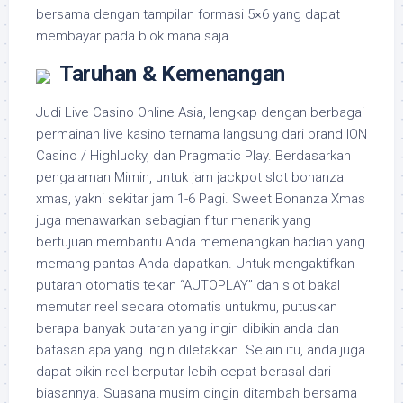
bersama dengan tampilan formasi 5×6 yang dapat
membayar pada blok mana saja.
Taruhan & Kemenangan
Judi Live Casino Online Asia, lengkap dengan berbagai
permainan live kasino ternama langsung dari brand ION
Casino / Highlucky, dan Pragmatic Play. Berdasarkan
pengalaman Mimin, untuk jam jackpot slot bonanza
xmas, yakni sekitar jam 1-6 Pagi. Sweet Bonanza Xmas
juga menawarkan sebagian fitur menarik yang
bertujuan membantu Anda memenangkan hadiah yang
memang pantas Anda dapatkan. Untuk mengaktifkan
putaran otomatis tekan “AUTOPLAY” dan slot bakal
memutar reel secara otomatis untukmu, putuskan
berapa banyak putaran yang ingin dibikin anda dan
batasan apa yang ingin diletakkan. Selain itu, anda juga
dapat bikin reel berputar lebih cepat berasal dari
biasannya. Suasana musim dingin ditambah bersama