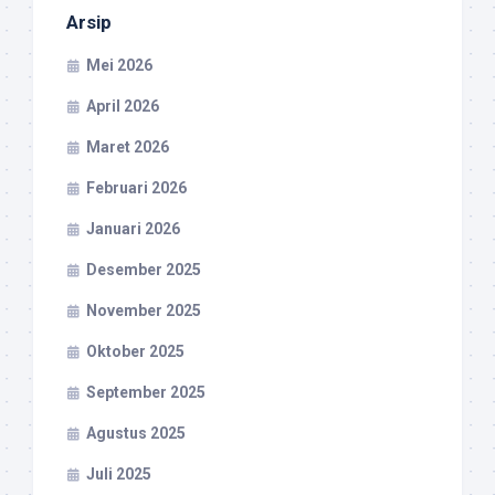
Arsip
Mei 2026
April 2026
Maret 2026
Februari 2026
Januari 2026
Desember 2025
November 2025
Oktober 2025
September 2025
Agustus 2025
Juli 2025