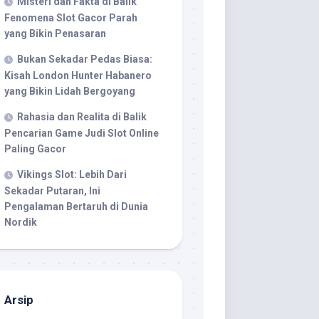
Misteri dan Fakta di Balik
Fenomena Slot Gacor Parah
yang Bikin Penasaran
Bukan Sekadar Pedas Biasa:
Kisah London Hunter Habanero
yang Bikin Lidah Bergoyang
Rahasia dan Realita di Balik
Pencarian Game Judi Slot Online
Paling Gacor
Vikings Slot: Lebih Dari
Sekadar Putaran, Ini
Pengalaman Bertaruh di Dunia
Nordik
Arsip