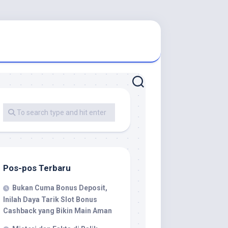
Pos-pos Terbaru
Bukan Cuma Bonus Deposit,
Inilah Daya Tarik Slot Bonus
Cashback yang Bikin Main Aman