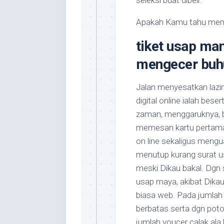
seleksi buat dibeli.
Apakah Kamu tahu me
tiket usap ma
mengecer buh
Jalan menyesatkan lazi
digital online ialah b
zaman, menggaruknya, 
memesan kartu pertama 
on line sekaligus men
menutup kurang surat us
meski Dikau bakal. Dgn 
usap maya, akibat Dika
biasa web. Pada jumlah
berbatas serta dgn pot
jumlah voucer calak ala 