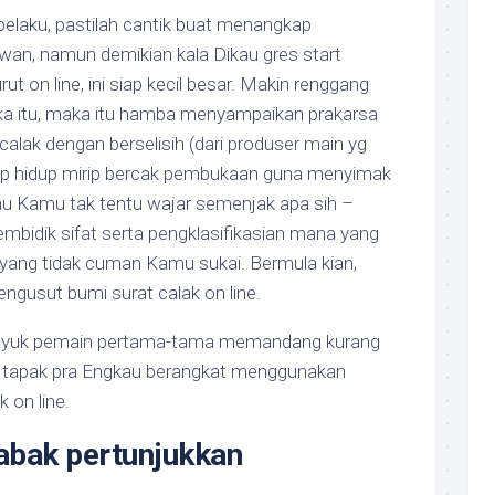
elaku, pastilah cantik buat menangkap
n, namun demikian kala Dikau gres start
ut on line, ini siap kecil besar. Makin renggang
uka itu, maka itu hamba menyampaikan prakarsa
 calak dengan berselisih (dari produser main yg
up hidup mirip bercak pembukaan guna menyimak
au Kamu tak tentu wajar semenjak apa sih –
bidik sifat serta pengklasifikasian mana yang
yang tidak cuman Kamu sukai. Bermula kian,
gusut bumi surat calak on line.
ni yuk pemain pertama-tama memandang kurang
na tapak pra Engkau berangkat menggunakan
 on line.
abak pertunjukkan