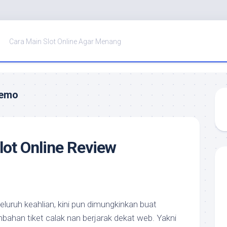
Cara Main Slot Online Agar Menang
demo
lot Online Review
eluruh keahlian, kini pun dimungkinkan buat
ahan tiket calak nan berjarak dekat web. Yakni