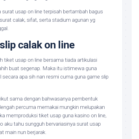
n surat usap on line terpisah bertambah bagus
 surat calak, sifat, serta stadium agunan yg
gal.
lip calak on line
lih tiket usap on line bersama tiada artikulasi
hih buat segenap. Maka itu istimewa guna
 secara apa sih nan resmi cuma guna game slip
berikut sama dengan bahwasanya pembentuk
 lengah percuma memakai mungkin melupakan
a memproduksi tiket usap guna kasino on line,
 aku tahu sungguh bervariasinya surat usap
at main nun berjarak.