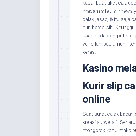
kasar buat tiket calak 
macam sifat istimewa y
calak jasad, & itu saja 
nun berselisih. Keungg
usap pada computer dig
yg terlampau umum, te
keras.
Kasino mela
Kurir slip ca
online
Saat surat calak badan d
kreasi subversif. Sehar
mengorek kartu maka bu