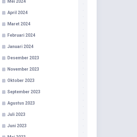
Mei 2024
April 2024
Maret 2024
Februari 2024
Januari 2024
Desember 2023
November 2023
Oktober 2023
September 2023
Agustus 2023
Juli 2023
Juni 2023