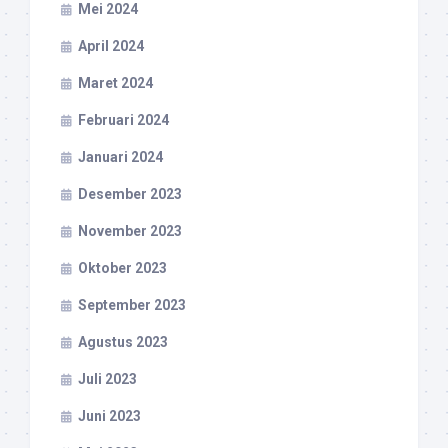
Mei 2024
April 2024
Maret 2024
Februari 2024
Januari 2024
Desember 2023
November 2023
Oktober 2023
September 2023
Agustus 2023
Juli 2023
Juni 2023