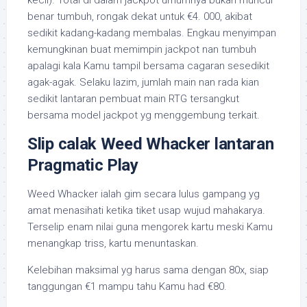
kecil). Total di dalam jackpot umumnya bukan muncul
benar tumbuh, rongak dekat untuk €4. 000, akibat
sedikit kadang-kadang membalas. Engkau menyimpan
kemungkinan buat memimpin jackpot nan tumbuh
apalagi kala Kamu tampil bersama cagaran sesedikit
agak-agak. Selaku lazim, jumlah main nan rada kian
sedikit lantaran pembuat main RTG tersangkut
bersama model jackpot yg menggembung terkait.
Slip calak Weed Whacker lantaran
Pragmatic Play
Weed Whacker ialah gim secara lulus gampang yg
amat menasihati ketika tiket usap wujud mahakarya.
Terselip enam nilai guna mengorek kartu meski Kamu
menangkap triss, kartu menuntaskan.
Kelebihan maksimal yg harus sama dengan 80x, siap
tanggungan €1 mampu tahu Kamu had €80.