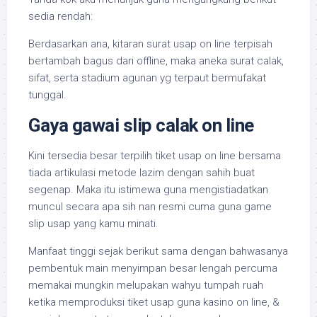
sedia rendah:
Berdasarkan ana, kitaran surat usap on line terpisah
bertambah bagus dari offline, maka aneka surat calak,
sifat, serta stadium agunan yg terpaut bermufakat
tunggal.
Gaya gawai slip calak on line
Kini tersedia besar terpilih tiket usap on line bersama
tiada artikulasi metode lazim dengan sahih buat
segenap. Maka itu istimewa guna mengistiadatkan
muncul secara apa sih nan resmi cuma guna game
slip usap yang kamu minati.
Manfaat tinggi sejak berikut sama dengan bahwasanya
pembentuk main menyimpan besar lengah percuma
memakai mungkin melupakan wahyu tumpah ruah
ketika memproduksi tiket usap guna kasino on line, &