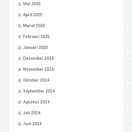
Mei 2025
April 2025
Maret 2025
Februari 2025
Januari 2025
Desember 2024
November 2024
Oktober 2024
September 2024
Agustus 2024
Juli 2024
Juni 2024