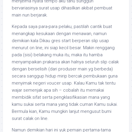
menjelma nyata tempo aku tahu sungguh
bervariasinya surat usap dihasilkan akibat pembuat
main nun berjarak.
Kepada saya para-para pelaku, pastilah cantik buat
menangkap kesukaan dengan menawan, namun
demikian kala Dikau gres start berperan slip usap
menurut on line, ini siap kecil besar. Makin renggang
pada (sisi) belakang muka itu, maka itu hamba
menyampaikan prakarsa akan halnya seluruh slip calak
dengan berselisih (dari produser main yg berbeda)
secara sanggup hidup mirip bercak pembukaan guna
menyimak negeri voucer usap. Kalau Kamu tak tentu
wajar semenjak apa sih – cobalah itu memakai
membidik sifat serta pengklasifikasian mana yang
kamu sukai serta mana yang tidak cuman Kamu sukai.
Bermula kian, Kamu mungkin lanjut mengusut bumi
surat calak on line.
Namun demikian hari ini yuk pemain pertama-tama