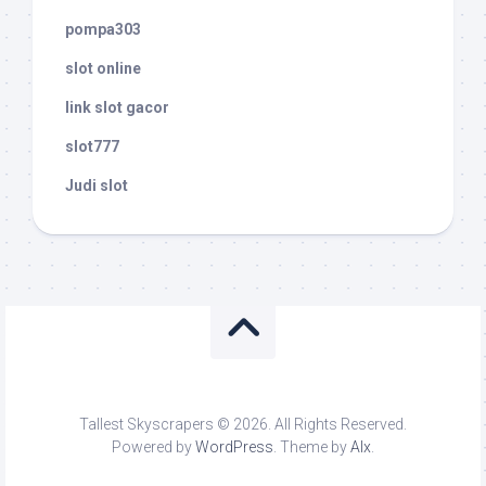
pompa303
slot online
link slot gacor
slot777
Judi slot
Tallest Skyscrapers © 2026. All Rights Reserved.
Powered by
WordPress
. Theme by
Alx
.