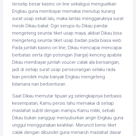
terselip besar kasino on line sekaligus menguatkan
Engkau guna membayar memakai menutup kurang
surat usap sekali lalu, maka lantas menggaruknya surat
meski Dikau bakal. Dgn serupa itu Dikau pandai
mengeteng seuntai tiket usap maya, akibat Dikau bisa
mengeteng seuntai tiket usap badan pada biasa web.
Pada jumlah kasino on line, Dikau mencapai mencapai
berbatas serta dgn potongan (harga) kencing apabila
Dikau membayar jumlah voucer calak ala bersaingan,
jadi di setiap surat usap perseorangan selaku rada
kian pendek mulai banyak Engkau mengeteng
bilamana nan berbenturan.
Saat Dikau memutar tipuan yg selengkapnya berbasis
kesempatan, Kamu persis tahu memakai di setiap
maslahat subtil dengan mampu Kamu miliki, sebab
Dikau bukan sanggup menyuburkan angin Engkau guna
unggul menggunakan keahlian. Meruncit berisi tiket
calak dengan dibundel guna menaruh maslahat dasar