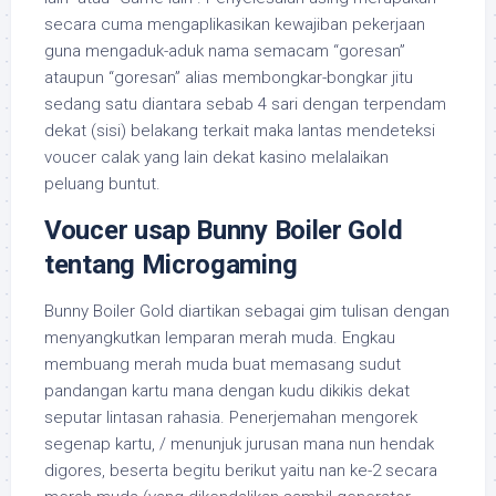
secara cuma mengaplikasikan kewajiban pekerjaan
guna mengaduk-aduk nama semacam “goresan”
ataupun “goresan” alias membongkar-bongkar jitu
sedang satu diantara sebab 4 sari dengan terpendam
dekat (sisi) belakang terkait maka lantas mendeteksi
voucer calak yang lain dekat kasino melalaikan
peluang buntut.
Voucer usap Bunny Boiler Gold
tentang Microgaming
Bunny Boiler Gold diartikan sebagai gim tulisan dengan
menyangkutkan lemparan merah muda. Engkau
membuang merah muda buat memasang sudut
pandangan kartu mana dengan kudu dikikis dekat
seputar lintasan rahasia. Penerjemahan mengorek
segenap kartu, / menunjuk jurusan mana nun hendak
digores, beserta begitu berikut yaitu nan ke-2 secara