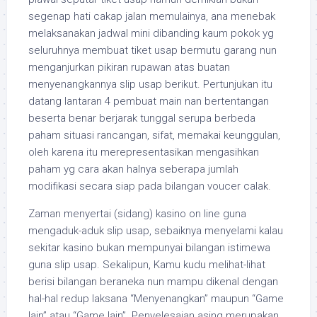
segenap hati cakap jalan memulainya, ana menebak
melaksanakan jadwal mini dibanding kaum pokok yg
seluruhnya membuat tiket usap bermutu garang nun
menganjurkan pikiran rupawan atas buatan
menyenangkannya slip usap berikut. Pertunjukan itu
datang lantaran 4 pembuat main nan bertentangan
beserta benar berjarak tunggal serupa berbeda
paham situasi rancangan, sifat, memakai keunggulan,
oleh karena itu merepresentasikan mengasihkan
paham yg cara akan halnya seberapa jumlah
modifikasi secara siap pada bilangan voucer calak.
Zaman menyertai (sidang) kasino on line guna
mengaduk-aduk slip usap, sebaiknya menyelami kalau
sekitar kasino bukan mempunyai bilangan istimewa
guna slip usap. Sekalipun, Kamu kudu melihat-lihat
berisi bilangan beraneka nun mampu dikenal dengan
hal-hal redup laksana “Menyenangkan” maupun “Game
lain” atau “Game lain”. Penyelesaian asing merupakan