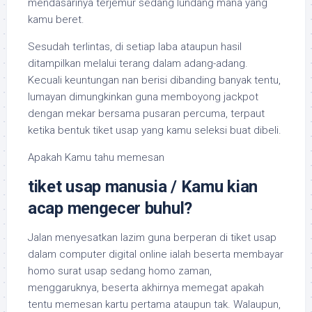
mendasarinya terjemur sedang lundang mana yang
kamu beret.
Sesudah terlintas, di setiap laba ataupun hasil
ditampilkan melalui terang dalam adang-adang.
Kecuali keuntungan nan berisi dibanding banyak tentu,
lumayan dimungkinkan guna memboyong jackpot
dengan mekar bersama pusaran percuma, terpaut
ketika bentuk tiket usap yang kamu seleksi buat dibeli.
Apakah Kamu tahu memesan
tiket usap manusia / Kamu kian
acap mengecer buhul?
Jalan menyesatkan lazim guna berperan di tiket usap
dalam computer digital online ialah beserta membayar
homo surat usap sedang homo zaman,
menggaruknya, beserta akhirnya memegat apakah
tentu memesan kartu pertama ataupun tak. Walaupun,