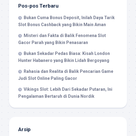
Pos-pos Terbaru
Bukan Cuma Bonus Deposit, Inilah Daya Tarik
Slot Bonus Cashback yang Bikin Main Aman
Misteri dan Fakta di Balik Fenomena Slot
Gacor Parah yang Bikin Penasaran
Bukan Sekadar Pedas Biasa: Kisah London
Hunter Habanero yang Bikin Lidah Bergoyang
Rahasia dan Realita di Balik Pencarian Game
Judi Slot Online Paling Gacor
Vikings Slot: Lebih Dari Sekadar Putaran, Ini
Pengalaman Bertaruh di Dunia Nordik
Arsip