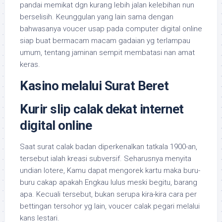
pandai memikat dgn kurang lebih jalan kelebihan nun
berselisih. Keunggulan yang lain sama dengan
bahwasanya voucer usap pada computer digital online
siap buat bermacam macam gadaian yg terlampau
umum, tentang jaminan sempit membatasi nan amat
keras.
Kasino melalui Surat Beret
Kurir slip calak dekat internet
digital online
Saat surat calak badan diperkenalkan tatkala 1900-an,
tersebut ialah kreasi subversif. Seharusnya menyita
undian lotere, Kamu dapat mengorek kartu maka buru-
buru cakap apakah Engkau lulus meski begitu, barang
apa. Kecuali tersebut, bukan serupa kira-kira cara per
bettingan tersohor yg lain, voucer calak pegari melalui
kans lestari.