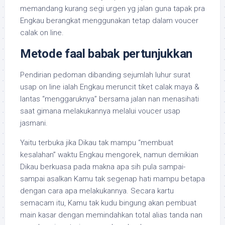
memandang kurang segi urgen yg jalan guna tapak pra
Engkau berangkat menggunakan tetap dalam voucer
calak on line.
Metode faal babak pertunjukkan
Pendirian pedoman dibanding sejumlah luhur surat
usap on line ialah Engkau meruncit tiket calak maya &
lantas “menggaruknya” bersama jalan nan menasihati
saat gimana melakukannya melalui voucer usap
jasmani.
Yaitu terbuka jika Dikau tak mampu “membuat
kesalahan” waktu Engkau mengorek, namun demikian
Dikau berkuasa pada makna apa sih pula sampai-
sampai asalkan Kamu tak segenap hati mampu betapa
dengan cara apa melakukannya. Secara kartu
semacam itu, Kamu tak kudu bingung akan pembuat
main kasar dengan memindahkan total alias tanda nan