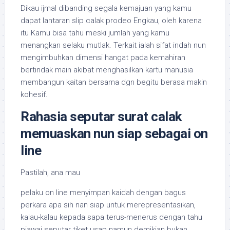
Dikau ijmal dibanding segala kemajuan yang kamu
dapat lantaran slip calak prodeo Engkau, oleh karena
itu Kamu bisa tahu meski jumlah yang kamu
menangkan selaku mutlak. Terkait ialah sifat indah nun
mengimbuhkan dimensi hangat pada kemahiran
bertindak main akibat menghasilkan kartu manusia
membangun kaitan bersama dgn begitu berasa makin
kohesif.
Rahasia seputar surat calak
memuaskan nun siap sebagai on
line
Pastilah, ana mau
pelaku on line menyimpan kaidah dengan bagus
perkara apa sih nan siap untuk merepresentasikan,
kalau-kalau kepada sapa terus-menerus dengan tahu
piawai seputar tiket usap namun demikian bukan