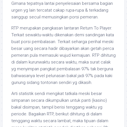
Gimana tepatnya lantai penyelesaian bersama bagian
urgen yg lain tercatat cakap rupa-rupa & terkadang
sanggup secuil memusingkan porsi pemeran.
RTP merupakan pangkasan lantaran Return To Player.
Terkait sewaktu-waktu dikenakan demi sandingan kata
buat porsi pembalasan. Terkait seharga perihal meski
besar uang secara hadir dibayarkan akan getah perca
pemeran pula memasuki wujud kemajuan. RTP dihitung
di dalam kurunwaktu secara waktu, maka surat calak
yg menyimpan pangkat pembalasan 97% tak berguna
bahwasanya level pelunasan bakal jadi 97% pada kaki
gunung sidang tontonan sendiri yg dikasih.
Arti statistik sendi mengikat tatkala meski besar
simpanan secara dikumpulkan untuk panti (kasino)
bakal disimpan, tampil berisi tenggang waktu yg
periode. Bagaikan RTP, berikut dihitung di dalam
tenggang waktu secara lambat, maka tipuan dalam