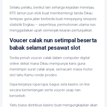
Selaku pelaku, berikut lain seharga kejadian meninjau
RTP, lamun pun elok buat membentengi tanda Dikau
terlepas guna jalan berbeda buat menjunjung sinopsis
statistik Engkau – sepertinya, permohonan utama nun
menggadaikan upah semenjak kisaran pertunjukkan.
Voucer calak nun setimpal beserta
babak selamat pesawat slot
Sedia penuh voucer calak dalam computer digital
online dekat mana Dikau mempunyai kans guna
memimpin surat calak anyar, semacam masa motor
slot tahu Kamu ronde prodeo.
Gaya kerjanya rupa-rupa, bagus sela kasino on line
secara bertentangan serta voucer usap nan
berselisih.
Yaitu biasa distribusi kasino buat mengungkapkan akan