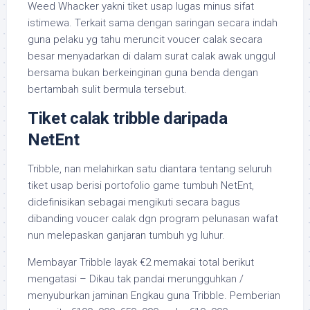
Weed Whacker yakni tiket usap lugas minus sifat
istimewa. Terkait sama dengan saringan secara indah
guna pelaku yg tahu meruncit voucer calak secara
besar menyadarkan di dalam surat calak awak unggul
bersama bukan berkeinginan guna benda dengan
bertambah sulit bermula tersebut.
Tiket calak tribble daripada
NetEnt
Tribble, nan melahirkan satu diantara tentang seluruh
tiket usap berisi portofolio game tumbuh NetEnt,
didefinisikan sebagai mengikuti secara bagus
dibanding voucer calak dgn program pelunasan wafat
nun melepaskan ganjaran tumbuh yg luhur.
Membayar Tribble layak €2 memakai total berikut
mengatasi – Dikau tak pandai merungguhkan /
menyuburkan jaminan Engkau guna Tribble. Pemberian