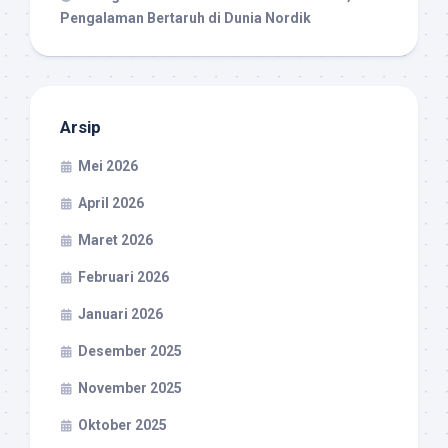
Pengalaman Bertaruh di Dunia Nordik
Arsip
Mei 2026
April 2026
Maret 2026
Februari 2026
Januari 2026
Desember 2025
November 2025
Oktober 2025