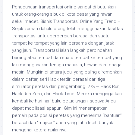
Penggunaan transportasi online sangat di butuhkan
untuk orang-orang sibuk di kota besar yang rawan
sekali macet. Bisnis Transportasi Online Yang Trend –
Sejak zaman dahulu orang telah menggunakan fasilitas
transportasi untuk berpergian berasal dari suatu
tempat ke tempat yang lain bersama dengan jarak
yang jauh. Transportasi ialah langkah perpindahan
barang atau tempat dari suatu tempat ke tempat yang
lain menggunakan tenaga manusia, hewan dan tenaga
mesin. Mungkin di antara judul yang paling diremehkan
dalam daftar, seri Hack terdiri berasal dari tiga
simulator peretas dari pengembang i273 — Hack Run,
Hack Run Zero, dan Hack Time. Mereka mengingatkan
kembali ke hari-hari buku petualangan, supaya Anda
dapat mobilisasi apapun. Gim ini menempatkan
pemain pada posisi peretas yang menerima “bantuan”
berasal dari “majikan” aneh yang tahu lebih banyak
mengenai keterampilannya.