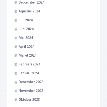
September 2024
Agustus 2024
Juli 2024
Juni 2024
Mei 2024
April 2024
Maret 2024
Februari 2024
Januari 2024
Desember 2023
November 2023
Oktober 2023