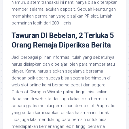
Namun, sistem transaksi ini nanti hanya bisa diterapkan
member selama lakukan deposit. Sebuah keuntungan
memainkan permainan yang disajikan PP slot, jumlah
permainan lebih dari 200+ jenis.
Tawuran Di Bebelan, 2 Terluka 5
Orang Remaja Diperiksa Berita
Jadi berbagai pilihan informasi itulah yang sebetulnya
harus disiapkan dan dipelajari oleh para member atau
player. Kamu harus siapkan segalanya bersama
dengan baik agar supaya bisa segera berhimpun di
web slot online kami bersama cepat dan segera.
Gates of Olympus Winrate paling tinggi bisa kalian
dapatkan di web kita dan juga kalian bisa bermain
secara gratis melalui permainan demo slot Pragmatic
yang sudah kami siapkan di atas halaman ini. Tidak
lupa juga kita mendukung para pemain untuk bisa
mendapatkan kemenangan lebih tinggi bersama