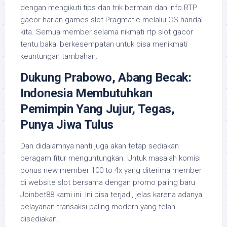
dengan mengikuti tips dan trik bermain dan info RTP
gacor harian games slot Pragmatic melalui CS handal
kita. Semua member selama nikmati rtp slot gacor
tentu bakal berkesempatan untuk bisa menikmati
keuntungan tambahan.
Dukung Prabowo, Abang Becak:
Indonesia Membutuhkan
Pemimpin Yang Jujur, Tegas,
Punya Jiwa Tulus
Dan didalamnya nanti juga akan tetap sediakan
beragam fitur menguntungkan. Untuk masalah komisi
bonus new member 100 to 4x yang diterima member
di website slot bersama dengan promo paling baru
Joinbet88 kami ini. Ini bisa terjadi, jelas karena adanya
pelayanan transaksi paling modern yang telah
disediakan.