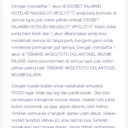
Dengan mendaftar 1 akun di DSOBET RAJAWIN
HOTEL4D NAGASLOT VIPSLOT77, anda bisa bermain di
semua type judi online pilihan terbaik DSOBET
RAJAWIN HOTEL4D NAGASLOT VIPSLOT77. Kamu tidak
perlu bikin lebih dari 1 akun dikarenakan anda bisa
menikmati semua itu tanpa perlu berganti-ganti untuk
menikmati permainan judi lainnya. Dengan mendaftar 1
akun di TEBAR4D AKSESTOTO DOLANTOGEL BIGO88
RAJA95, kamu bisa bermain di semua type judi online
pilihan paling baik TEBAR4D AKSESTOTO DOLANTOGEL
BIGO88 RAJA95.
Sangat mudah bukan untuk melakukan emulator
PCSX2 agar tidak lagi lag dan patah-patah. Jika ada
pertanyaan mengenai tutorial diatas, silakan tulis pada
kolom komentar ya agar dapat dibantu oleh Admin.
Setelah semua ke-2 langkah diatas udah diikuti, silakan
restart terlebih dahulu pc atau laptop-nya. Setelah
melakukan percobaan diatas, dapat dilihat perbedaan