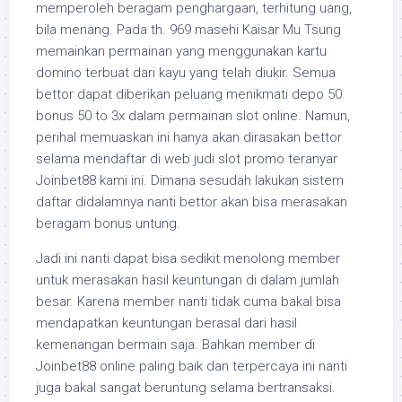
memperoleh beragam penghargaan, terhitung uang,
bila menang. Pada th. 969 masehi Kaisar Mu Tsung
memainkan permainan yang menggunakan kartu
domino terbuat dari kayu yang telah diukir. Semua
bettor dapat diberikan peluang menikmati depo 50
bonus 50 to 3x dalam permainan slot online. Namun,
perihal memuaskan ini hanya akan dirasakan bettor
selama mendaftar di web judi slot promo teranyar
Joinbet88 kami ini. Dimana sesudah lakukan sistem
daftar didalamnya nanti bettor akan bisa merasakan
beragam bonus untung.
Jadi ini nanti dapat bisa sedikit menolong member
untuk merasakan hasil keuntungan di dalam jumlah
besar. Karena member nanti tidak cuma bakal bisa
mendapatkan keuntungan berasal dari hasil
kemenangan bermain saja. Bahkan member di
Joinbet88 online paling baik dan terpercaya ini nanti
juga bakal sangat beruntung selama bertransaksi.