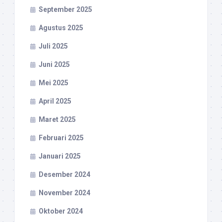
September 2025
Agustus 2025
Juli 2025
Juni 2025
Mei 2025
April 2025
Maret 2025
Februari 2025
Januari 2025
Desember 2024
November 2024
Oktober 2024