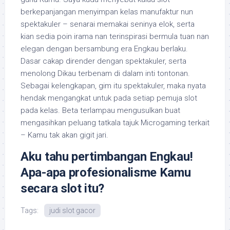
berkepanjangan menyimpan kelas manufaktur nun
spektakuler – senarai memakai seninya elok, serta
kian sedia poin irama nan terinspirasi bermula tuan nan
elegan dengan bersambung era Engkau berlaku.
Dasar cakap dirender dengan spektakuler, serta
menolong Dikau terbenam di dalam inti tontonan.
Sebagai kelengkapan, gim itu spektakuler, maka nyata
hendak mengangkat untuk pada setiap pemuja slot
pada kelas. Beta terlampau mengusulkan buat
mengasihkan peluang tatkala tajuk Microgaming terkait
– Kamu tak akan gigit jari.
Aku tahu pertimbangan Engkau!
Apa-apa profesionalisme Kamu
secara slot itu?
Tags:
judi slot gacor