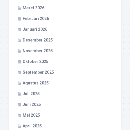
Maret 2026
Februari 2026
Januari 2026
Desember 2025
November 2025
Oktober 2025
September 2025
Agustus 2025
Juli 2025
Juni 2025
Mei 2025
April 2025