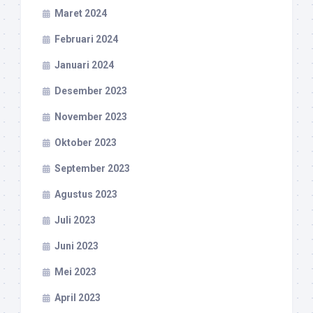
Maret 2024
Februari 2024
Januari 2024
Desember 2023
November 2023
Oktober 2023
September 2023
Agustus 2023
Juli 2023
Juni 2023
Mei 2023
April 2023