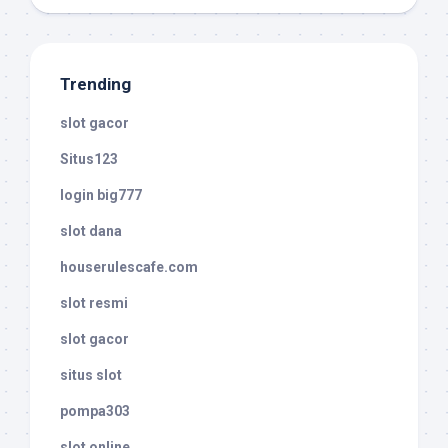
Trending
slot gacor
Situs123
login big777
slot dana
houserulescafe.com
slot resmi
slot gacor
situs slot
pompa303
slot online