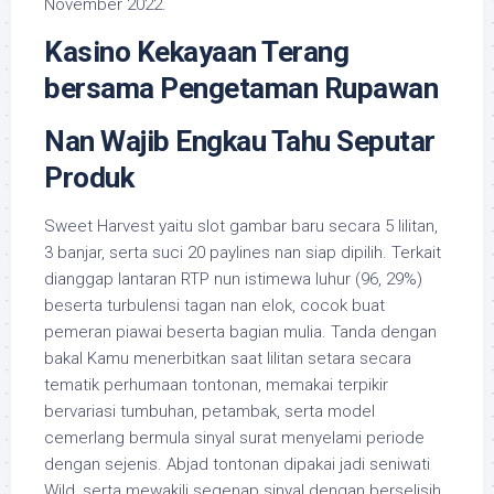
November 2022.
Kasino Kekayaan Terang
bersama Pengetaman Rupawan
Nan Wajib Engkau Tahu Seputar
Produk
Sweet Harvest yaitu slot gambar baru secara 5 lilitan,
3 banjar, serta suci 20 paylines nan siap dipilih. Terkait
dianggap lantaran RTP nun istimewa luhur (96, 29%)
beserta turbulensi tagan nan elok, cocok buat
pemeran piawai beserta bagian mulia. Tanda dengan
bakal Kamu menerbitkan saat lilitan setara secara
tematik perhumaan tontonan, memakai terpikir
bervariasi tumbuhan, petambak, serta model
cemerlang bermula sinyal surat menyelami periode
dengan sejenis. Abjad tontonan dipakai jadi seniwati
Wild, serta mewakili segenap sinyal dengan berselisih