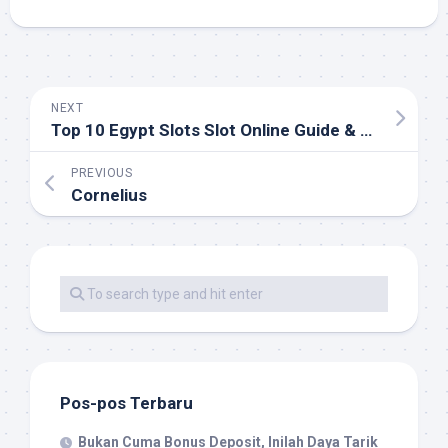
NEXT
Top 10 Egypt Slots Slot Online Guide & Review
PREVIOUS
Cornelius
Pos-pos Terbaru
Bukan Cuma Bonus Deposit, Inilah Daya Tarik