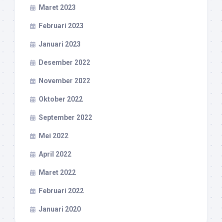
Maret 2023
Februari 2023
Januari 2023
Desember 2022
November 2022
Oktober 2022
September 2022
Mei 2022
April 2022
Maret 2022
Februari 2022
Januari 2020