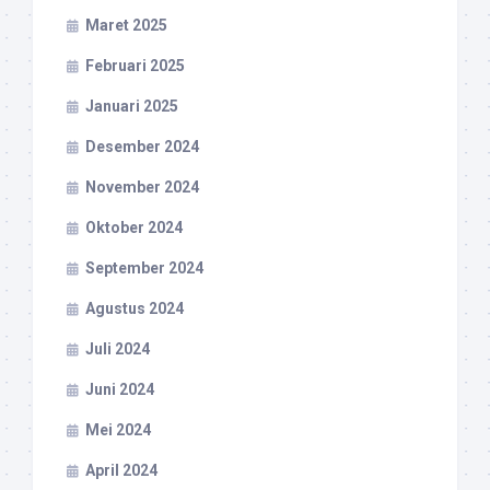
Maret 2025
Februari 2025
Januari 2025
Desember 2024
November 2024
Oktober 2024
September 2024
Agustus 2024
Juli 2024
Juni 2024
Mei 2024
April 2024