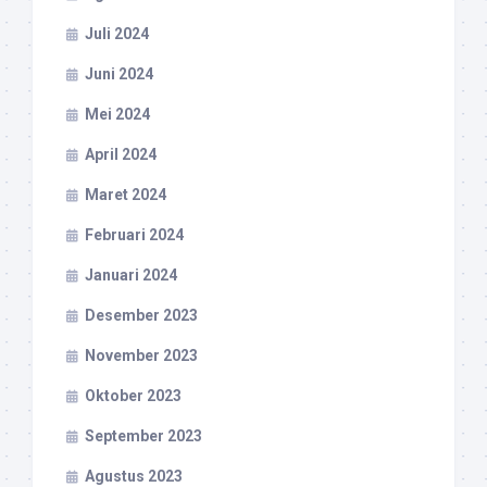
Juli 2024
Juni 2024
Mei 2024
April 2024
Maret 2024
Februari 2024
Januari 2024
Desember 2023
November 2023
Oktober 2023
September 2023
Agustus 2023