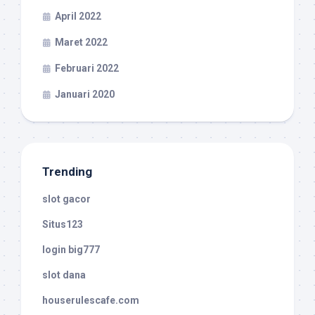
April 2022
Maret 2022
Februari 2022
Januari 2020
Trending
slot gacor
Situs123
login big777
slot dana
houserulescafe.com