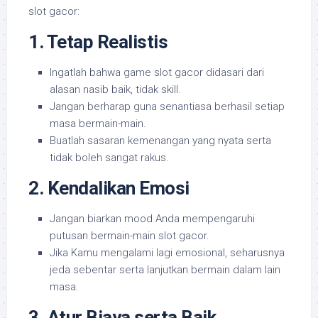
slot gacor:
1. Tetap Realistis
Ingatlah bahwa game slot gacor didasari dari
alasan nasib baik, tidak skill.
Jangan berharap guna senantiasa berhasil setiap
masa bermain-main.
Buatlah sasaran kemenangan yang nyata serta
tidak boleh sangat rakus.
2. Kendalikan Emosi
Jangan biarkan mood Anda mempengaruhi
putusan bermain-main slot gacor.
Jika Kamu mengalami lagi emosional, seharusnya
jeda sebentar serta lanjutkan bermain dalam lain
masa.
3. Atur Biaya serta Baik