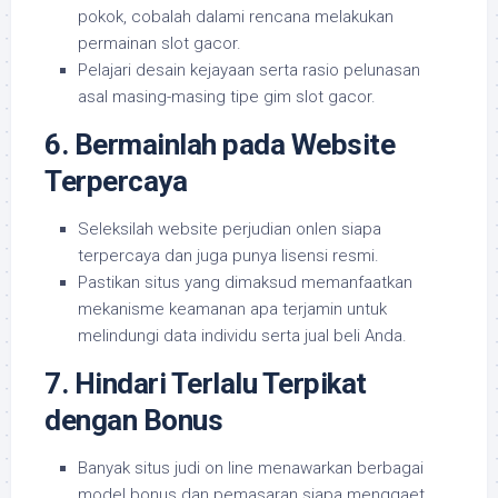
pokok, cobalah dalami rencana melakukan
permainan slot gacor.
Pelajari desain kejayaan serta rasio pelunasan
asal masing-masing tipe gim slot gacor.
6. Bermainlah pada Website
Terpercaya
Seleksilah website perjudian onlen siapa
terpercaya dan juga punya lisensi resmi.
Pastikan situs yang dimaksud memanfaatkan
mekanisme keamanan apa terjamin untuk
melindungi data individu serta jual beli Anda.
7. Hindari Terlalu Terpikat
dengan Bonus
Banyak situs judi on line menawarkan berbagai
model bonus dan pemasaran siapa menggaet.