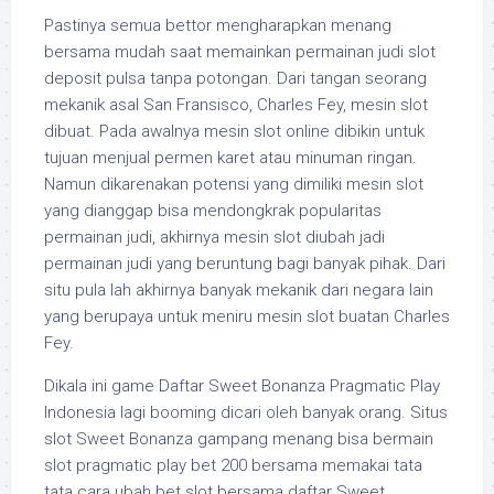
Pastinya semua bettor mengharapkan menang
bersama mudah saat memainkan permainan judi slot
deposit pulsa tanpa potongan. Dari tangan seorang
mekanik asal San Fransisco, Charles Fey, mesin slot
dibuat. Pada awalnya mesin slot online dibikin untuk
tujuan menjual permen karet atau minuman ringan.
Namun dikarenakan potensi yang dimiliki mesin slot
yang dianggap bisa mendongkrak popularitas
permainan judi, akhirnya mesin slot diubah jadi
permainan judi yang beruntung bagi banyak pihak. Dari
situ pula lah akhirnya banyak mekanik dari negara lain
yang berupaya untuk meniru mesin slot buatan Charles
Fey.
Dikala ini game Daftar Sweet Bonanza Pragmatic Play
Indonesia lagi booming dicari oleh banyak orang. Situs
slot Sweet Bonanza gampang menang bisa bermain
slot pragmatic play bet 200 bersama memakai tata
tata cara ubah bet slot bersama daftar Sweet