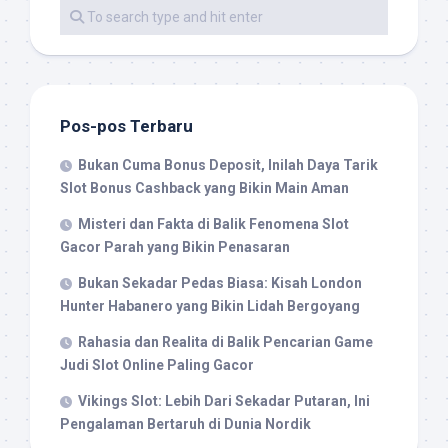
Pos-pos Terbaru
Bukan Cuma Bonus Deposit, Inilah Daya Tarik
Slot Bonus Cashback yang Bikin Main Aman
Misteri dan Fakta di Balik Fenomena Slot
Gacor Parah yang Bikin Penasaran
Bukan Sekadar Pedas Biasa: Kisah London
Hunter Habanero yang Bikin Lidah Bergoyang
Rahasia dan Realita di Balik Pencarian Game
Judi Slot Online Paling Gacor
Vikings Slot: Lebih Dari Sekadar Putaran, Ini
Pengalaman Bertaruh di Dunia Nordik