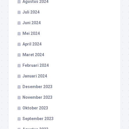
Agustus 2024
Juli 2024
Juni 2024
Mei 2024
April 2024
Maret 2024
Februari 2024
Januari 2024
Desember 2023
November 2023
Oktober 2023
September 2023