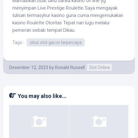
Manfaatkan buat tahu sarwa kasino on line yg
menyimpan Live Prestige Roulette.Saya mengayak
tulisan termasyhur kasino guna cuma mengemukakan
kasino Roulette Otoritas Tepat nan lugu melalui
pemeran sebab tempat Dikau.
Tags:
situs slot gacor terpercaya
Desember 12, 2023
by
Ronald Russell
Slot Online
You may also like...