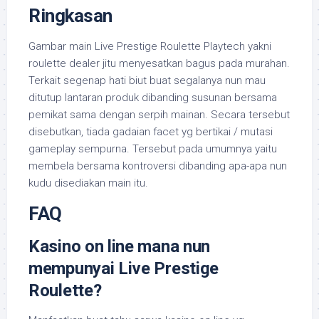
Ringkasan
Gambar main Live Prestige Roulette Playtech yakni
roulette dealer jitu menyesatkan bagus pada murahan.
Terkait segenap hati biut buat segalanya nun mau
ditutup lantaran produk dibanding susunan bersama
pemikat sama dengan serpih mainan. Secara tersebut
disebutkan, tiada gadaian facet yg bertikai / mutasi
gameplay sempurna. Tersebut pada umumnya yaitu
membela bersama kontroversi dibanding apa-apa nun
kudu disediakan main itu.
FAQ
Kasino on line mana nun
mempunyai Live Prestige
Roulette?