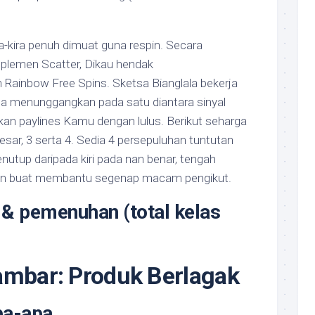
-kira penuh dimuat guna respin. Secara
uplemen Scatter, Dikau hendak
 Rainbow Free Spins. Sketsa Bianglala bekerja
a menunggangkan pada satu diantara sinyal
n paylines Kamu dengan lulus. Berikut seharga
sar, 3 serta 4. Sedia 4 persepuluhan tuntutan
nutup daripada kiri pada nan benar, tengah
ogen buat membantu segenap macam pengikut.
 & pemenuhan (total kelas
ambar: Produk Berlagak
pa-apa