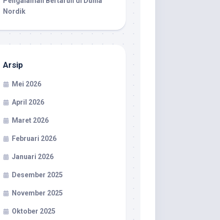
Pengalaman Bertaruh di Dunia
Nordik
Arsip
Mei 2026
April 2026
Maret 2026
Februari 2026
Januari 2026
Desember 2025
November 2025
Oktober 2025