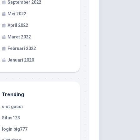
September 2022
Mei 2022
April 2022
Maret 2022
Februari 2022
Januari 2020
Trending
slot gacor
Situs123
login big777