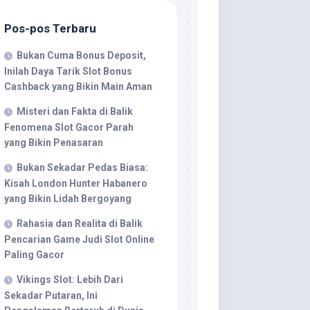
Pos-pos Terbaru
Bukan Cuma Bonus Deposit,
Inilah Daya Tarik Slot Bonus
Cashback yang Bikin Main Aman
Misteri dan Fakta di Balik
Fenomena Slot Gacor Parah
yang Bikin Penasaran
Bukan Sekadar Pedas Biasa:
Kisah London Hunter Habanero
yang Bikin Lidah Bergoyang
Rahasia dan Realita di Balik
Pencarian Game Judi Slot Online
Paling Gacor
Vikings Slot: Lebih Dari
Sekadar Putaran, Ini