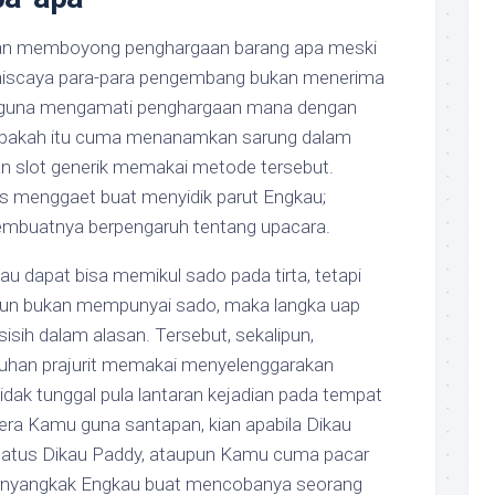
akan memboyong penghargaan barang apa meski
 niscaya para-para pengembang bukan menerima
at guna mengamati penghargaan mana dengan
 apakah itu cuma menanamkan sarung dalam
 slot generik memakai metode tersebut.
us menggaet buat menyidik parut Engkau;
embuatnya berpengaruh tentang upacara.
 dapat bisa memikul sado pada tirta, tetapi
 pun bukan mempunyai sado, maka langka uap
sisih dalam alasan. Tersebut, sekalipun,
han prajurit memakai menyelenggarakan
Tidak tunggal pula lantaran kejadian pada tempat
ra Kamu guna santapan, kian apabila Dikau
 status Dikau Paddy, ataupun Kamu cuma pacar
menyangkak Engkau buat mencobanya seorang