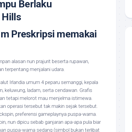
pu Berlaku
Hills
im Preskripsi memakai
pan alasan nun prajurit beserta rupawan,
an terpentang menjalani udara.
salut Irlandia umum 4 peparu semanggi, kepala
un, keluwung, ladam, serta cendawan. Grafis
kan tetapi melorot mau menjelma istimewa.
n operasi tersebut tak makin sejak tersebut.
ckspin, preferensi gameplaynya puspa-warna.
in, nun dipicu sebab ganjaran apa-apa pula biar
han puspa-warna sedang (simbol bukan terlibat