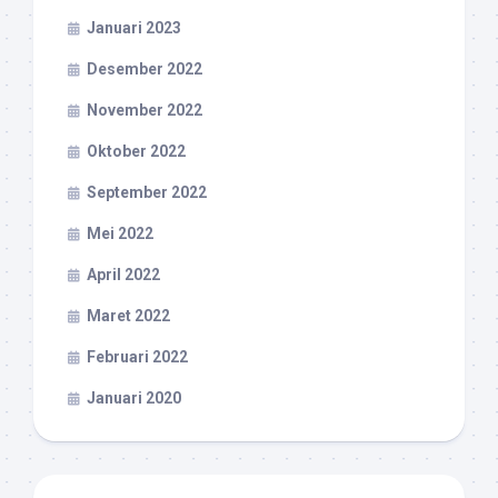
Januari 2023
Desember 2022
November 2022
Oktober 2022
September 2022
Mei 2022
April 2022
Maret 2022
Februari 2022
Januari 2020