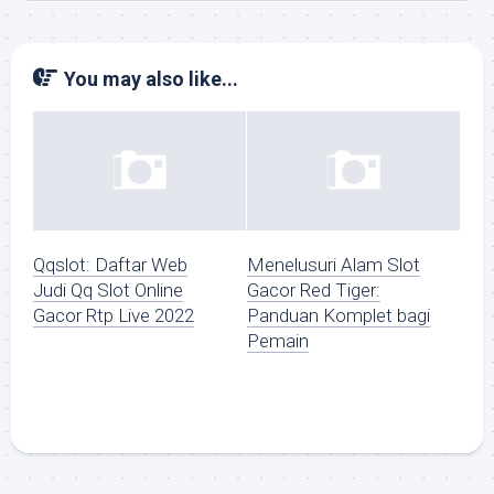
You may also like...
Qqslot: Daftar Web
Menelusuri Alam Slot
Judi Qq Slot Online
Gacor Red Tiger:
Gacor Rtp Live 2022
Panduan Komplet bagi
Pemain