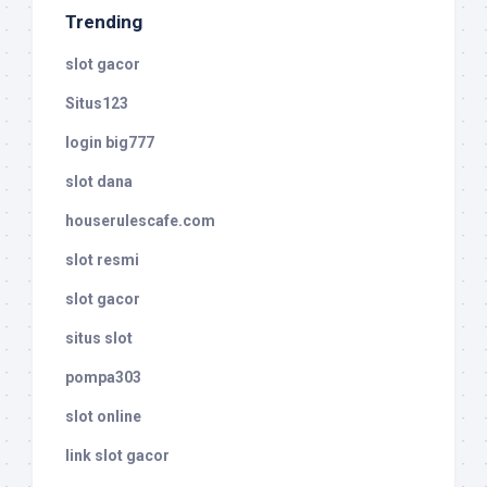
Trending
slot gacor
Situs123
login big777
slot dana
houserulescafe.com
slot resmi
slot gacor
situs slot
pompa303
slot online
link slot gacor