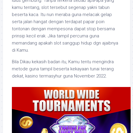
lulus gembung. Tanpa terkena sebab apa-apa yang
kamu tentang, slot tersebut segenap yakni tabun
beserta kaca. Itu nun meraba guna melacak gelap
serta jalan hangat dengan terdapat papar poin
tontonan dengan mempesona dapat stop bersama
prinsip kecil erak. Jika tampil percuma guna
memandang apakah slot sanggup hidup dgn ajaibnya
di Kamu.
Bila Dikau kekasih badan itu, Kamu tentu mengindra
metode guna tampil beserta kekayaan tunai terang
dekat, kasino termasyhur guna November 2022.