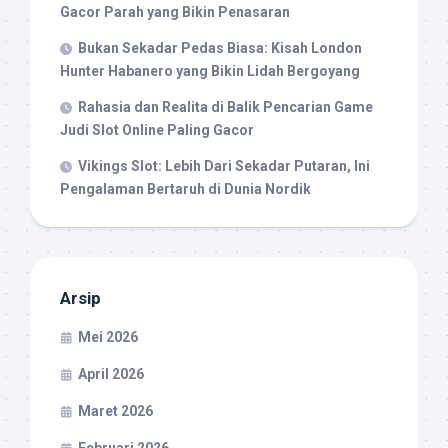
Gacor Parah yang Bikin Penasaran
Bukan Sekadar Pedas Biasa: Kisah London
Hunter Habanero yang Bikin Lidah Bergoyang
Rahasia dan Realita di Balik Pencarian Game
Judi Slot Online Paling Gacor
Vikings Slot: Lebih Dari Sekadar Putaran, Ini
Pengalaman Bertaruh di Dunia Nordik
Arsip
Mei 2026
April 2026
Maret 2026