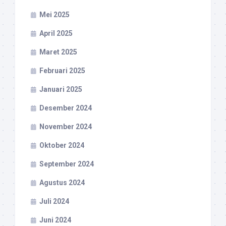
Mei 2025
April 2025
Maret 2025
Februari 2025
Januari 2025
Desember 2024
November 2024
Oktober 2024
September 2024
Agustus 2024
Juli 2024
Juni 2024