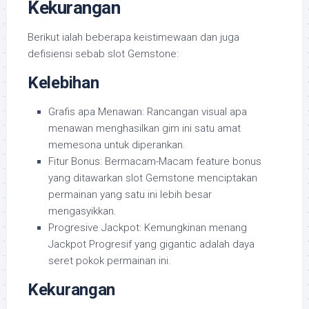
Kekurangan
Berikut ialah beberapa keistimewaan dan juga
defisiensi sebab slot Gemstone:
Kelebihan
Grafis apa Menawan: Rancangan visual apa
menawan menghasilkan gim ini satu amat
memesona untuk diperankan.
Fitur Bonus: Bermacam-Macam feature bonus
yang ditawarkan slot Gemstone menciptakan
permainan yang satu ini lebih besar
mengasyikkan.
Progresive Jackpot: Kemungkinan menang
Jackpot Progresif yang gigantic adalah daya
seret pokok permainan ini.
Kekurangan