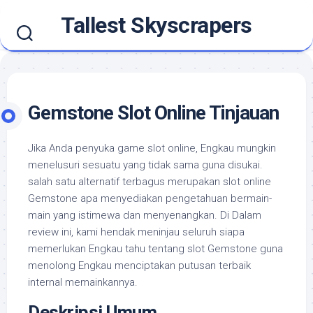
Skip
Tallest Skyscrapers
to
content
Gemstone Slot Online Tinjauan
Jika Anda penyuka game slot online, Engkau mungkin
menelusuri sesuatu yang tidak sama guna disukai.
salah satu alternatif terbagus merupakan slot online
Gemstone apa menyediakan pengetahuan bermain-
main yang istimewa dan menyenangkan. Di Dalam
review ini, kami hendak meninjau seluruh siapa
memerlukan Engkau tahu tentang slot Gemstone guna
menolong Engkau menciptakan putusan terbaik
internal memainkannya.
Deskripsi Umum