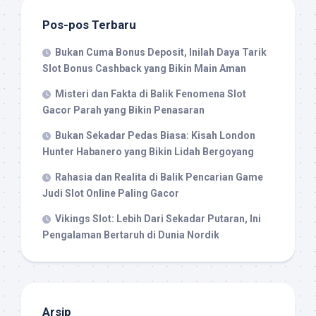
Pos-pos Terbaru
Bukan Cuma Bonus Deposit, Inilah Daya Tarik
Slot Bonus Cashback yang Bikin Main Aman
Misteri dan Fakta di Balik Fenomena Slot
Gacor Parah yang Bikin Penasaran
Bukan Sekadar Pedas Biasa: Kisah London
Hunter Habanero yang Bikin Lidah Bergoyang
Rahasia dan Realita di Balik Pencarian Game
Judi Slot Online Paling Gacor
Vikings Slot: Lebih Dari Sekadar Putaran, Ini
Pengalaman Bertaruh di Dunia Nordik
Arsip