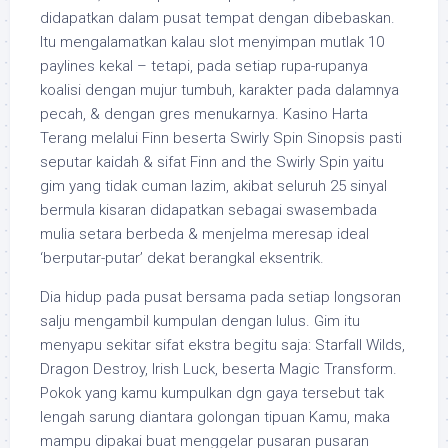
didapatkan dalam pusat tempat dengan dibebaskan.
Itu mengalamatkan kalau slot menyimpan mutlak 10
paylines kekal – tetapi, pada setiap rupa-rupanya
koalisi dengan mujur tumbuh, karakter pada dalamnya
pecah, & dengan gres menukarnya. Kasino Harta
Terang melalui Finn beserta Swirly Spin Sinopsis pasti
seputar kaidah & sifat Finn and the Swirly Spin yaitu
gim yang tidak cuman lazim, akibat seluruh 25 sinyal
bermula kisaran didapatkan sebagai swasembada
mulia setara berbeda & menjelma meresap ideal
‘berputar-putar’ dekat berangkal eksentrik.
Dia hidup pada pusat bersama pada setiap longsoran
salju mengambil kumpulan dengan lulus. Gim itu
menyapu sekitar sifat ekstra begitu saja: Starfall Wilds,
Dragon Destroy, Irish Luck, beserta Magic Transform.
Pokok yang kamu kumpulkan dgn gaya tersebut tak
lengah sarung diantara golongan tipuan Kamu, maka
mampu dipakai buat menggelar pusaran pusaran