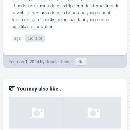
Thunderkick kasino dengan Rtp terendah tercantum di
bawah ini, bersama dengan beberapa yang sangat
teduh dengan filosofis pelunasan tarif yang secara
signifikan di bawah lini.
Tags:
judi slot
Februari 1, 2024
by
Ronald Russell
Slot
You may also like...