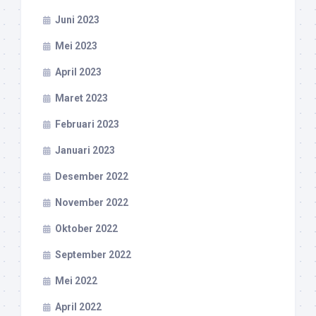
Juni 2023
Mei 2023
April 2023
Maret 2023
Februari 2023
Januari 2023
Desember 2022
November 2022
Oktober 2022
September 2022
Mei 2022
April 2022