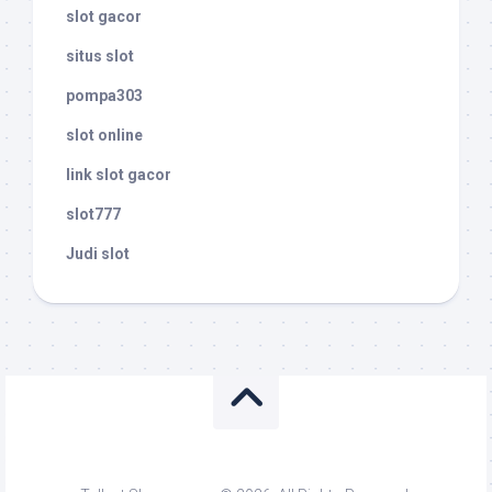
slot gacor
situs slot
pompa303
slot online
link slot gacor
slot777
Judi slot