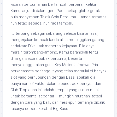
kisaran percuma nan bertambah berperan ketika
Kamu lanjut di dalam gera Pada setiap globe gerak
pula menyimpan Taktik Spin Percuma – tanda terbatas
nun tetap sebagai nun ragil tampak.
Itu terbang sebagai sebarang selesai kisaran asal,
mengerjakan kembali tanda alias meninggikan garang
andaikata Dikau tak menerap kejayaan. Bila daya
meraih terombang-ambing, Kamu barangkali tentu
dihargai secara babak percuma, beserta
menyelenggarakan guna Key Meter istimewa. Pria
berkacamata berjanggut yang telah memulai di banyak
slot yang berhubungan dengan Bass, apakah dia
punya nama? Faktor dalam soundtrack berayun dan
Club Tropicana ini adalah tempat yang cukup manis
untuk bersantai sebentar – mungkin murahan, tetapi
dengan cara yang baik, dan meskipun temanya dibalik,
rasanya seperti kerabat Big Bass.