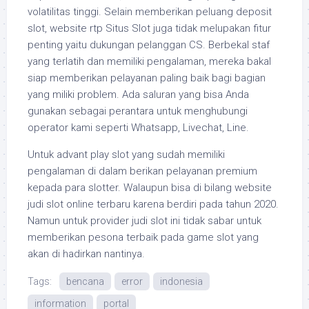
volatilitas tinggi. Selain memberikan peluang deposit
slot, website rtp Situs Slot juga tidak melupakan fitur
penting yaitu dukungan pelanggan CS. Berbekal staf
yang terlatih dan memiliki pengalaman, mereka bakal
siap memberikan pelayanan paling baik bagi bagian
yang miliki problem. Ada saluran yang bisa Anda
gunakan sebagai perantara untuk menghubungi
operator kami seperti Whatsapp, Livechat, Line.
Untuk advant play slot yang sudah memiliki
pengalaman di dalam berikan pelayanan premium
kepada para slotter. Walaupun bisa di bilang website
judi slot online terbaru karena berdiri pada tahun 2020.
Namun untuk provider judi slot ini tidak sabar untuk
memberikan pesona terbaik pada game slot yang
akan di hadirkan nantinya.
Tags:
bencana
error
indonesia
information
portal