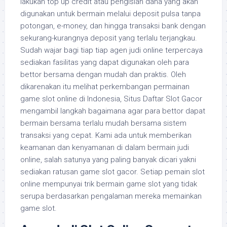
lakukan top up credit atau pengisian dana yang akan
digunakan untuk bermain melalui deposit pulsa tanpa
potongan, e-money, dan hingga transaksi bank dengan
sekurang-kurangnya deposit yang terlalu terjangkau.
Sudah wajar bagi tiap tiap agen judi online terpercaya
sediakan fasilitas yang dapat digunakan oleh para
bettor bersama dengan mudah dan praktis. Oleh
dikarenakan itu melihat perkembangan permainan
game slot online di Indonesia, Situs Daftar Slot Gacor
mengambil langkah bagaimana agar para bettor dapat
bermain bersama terlalu mudah bersama sistem
transaksi yang cepat. Kami ada untuk memberikan
keamanan dan kenyamanan di dalam bermain judi
online, salah satunya yang paling banyak dicari yakni
sediakan ratusan game slot gacor. Setiap pemain slot
online mempunyai trik bermain game slot yang tidak
serupa berdasarkan pengalaman mereka memainkan
game slot.