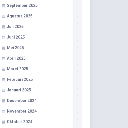
September 2025
Agustus 2025
Juli 2025
Juni 2025
Mei 2025
April 2025
Maret 2025
Februari 2025
Januari 2025
Desember 2024
November 2024
Oktober 2024