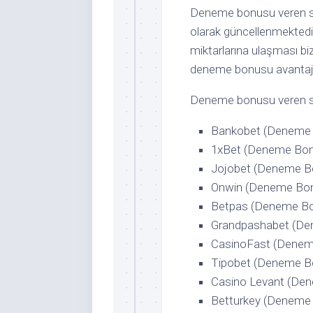
Deneme bonusu veren site
olarak güncellenmektedi
miktarlarına ulaşması bi
deneme bonusu avantajlar
Deneme bonusu veren site
Bankobet (Deneme 
1xBet (Deneme Bon
Jojobet (Deneme B
Onwin (Deneme Bon
Betpas (Deneme Bo
Grandpashabet (De
CasinoFast (Denem
Tipobet (Deneme B
Casino Levant (De
Betturkey (Deneme