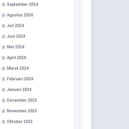
September 2024
Agustus 2024
Juli 2024
Juni 2024
Mei 2024
April 2024
Maret 2024
Februari 2024
Januari 2024
Desember 2023
November 2023
Oktober 2023