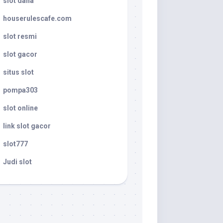
slot dana
houserulescafe.com
slot resmi
slot gacor
situs slot
pompa303
slot online
link slot gacor
slot777
Judi slot