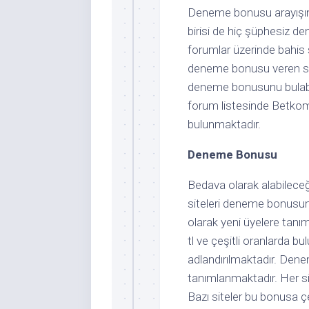
Deneme bonusu arayışında
birisi de hiç şüphesiz d
forumlar üzerinde bahis 
deneme bonusu veren site
deneme bonusunu bulabil
forum listesinde Betkom
bulunmaktadır.
Deneme Bonusu
Bedava olarak alabilece
siteleri deneme bonusun
olarak yeni üyelere tanımla
tl ve çeşitli oranlarda
adlandırılmaktadır. Dene
tanımlanmaktadır. Her si
Bazı siteler bu bonusa çe