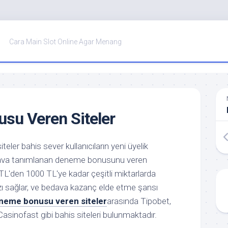
Cara Main Slot Online Agar Menang
su Veren Siteler
ler bahis sever kullanıcıların yeni üyelik
dava tanımlanan deneme bonusunu veren
00 TL'den 1000 TL'ye kadar çeşitli miktarlarda
 sağlar, ve bedava kazanç elde etme şansı
neme bonusu veren siteler
arasında Tipobet,
sinofast gibi bahis siteleri bulunmaktadır.