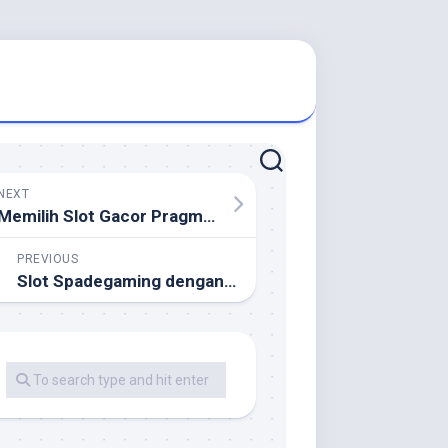
NEXT
Memilih Slot Gacor Pragmatic Play bersama Best Mobile Experience
PREVIOUS
Slot Spadegaming dengan Fluktuasi Tinggian: Apakah Hanya Keuntungannya?