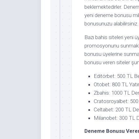
beklemektedirler. Deneme
yeni deneme bonusu mikta
bonusunuzu alabilirsiniz.
Bazı bahis siteleri yeni
promosyonunu sunmakta 
bonusu üyelerine sunma
bonusu veren siteler şunl
Editörbet: 500 TL 
Otobet: 800 TL Yat
Zbahis: 1000 TL De
Cratosroyalbet: 50
Celtabet: 200 TL 
Milanobet: 300 TL
Deneme Bonusu Veren