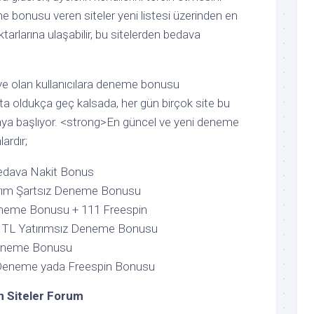
 bonusu veren siteler yeni listesi üzerinden en
rlarına ulaşabilir, bu sitelerden bedava
 üye olan kullanıcılara deneme bonusu
oldukça geç kalsada, her gün birçok site bu
ya başlıyor. <strong>En güncel ve yeni deneme
ardır;
Bedava Nakit Bonus
ırım Şartsız Deneme Bonusu
neme Bonusu + 111 Freespin
0 TL Yatırımsız Deneme Bonusu
Deneme Bonusu
 Deneme yada Freespin Bonusu
 Siteler Forum