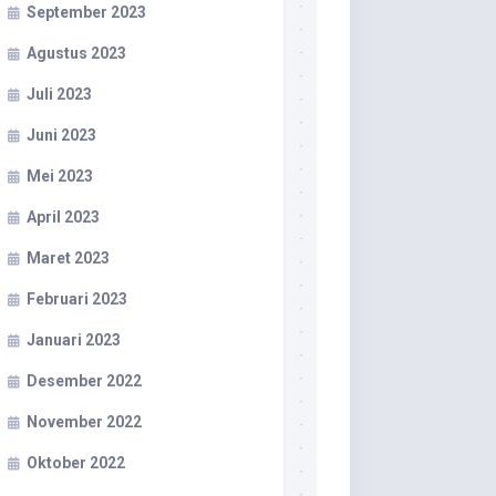
September 2023
Agustus 2023
Juli 2023
Juni 2023
Mei 2023
April 2023
Maret 2023
Februari 2023
Januari 2023
Desember 2022
November 2022
Oktober 2022