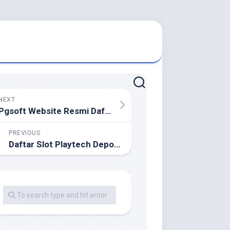
NEXT
Pgsoft Website Resmi Daftar Pg Soft Slot Gacor Rtp Tertinggi 2022
PREVIOUS
Daftar Slot Playtech Deposit 10 Ribu, Max Win Jutaan!!