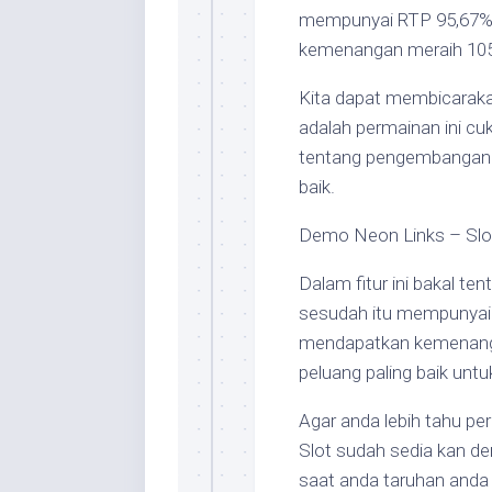
mempunyai RTP 95,67% d
kemenangan meraih 105
Kita dapat membicaraka
adalah permainan ini c
tentang pengembangan 
baik.
Demo Neon Links – Slot
Dalam fitur ini bakal t
sesudah itu mempunyai 
mendapatkan kemenanga
peluang paling baik un
Agar anda lebih tahu pe
Slot sudah sedia kan de
saat anda taruhan anda