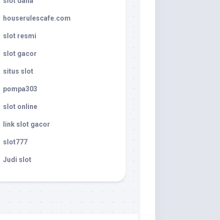
slot dana
houserulescafe.com
slot resmi
slot gacor
situs slot
pompa303
slot online
link slot gacor
slot777
Judi slot