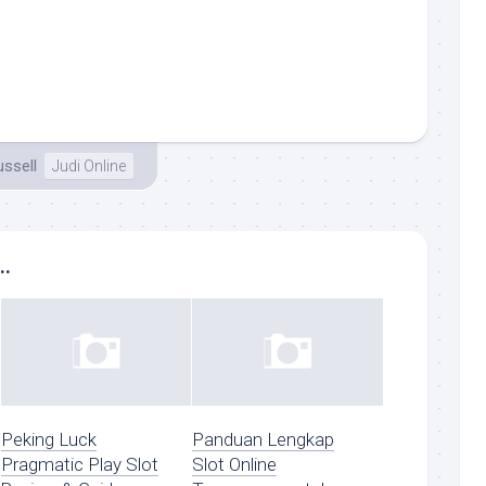
ssell
Judi Online
..
Peking Luck
Panduan Lengkap
Pragmatic Play Slot
Slot Online