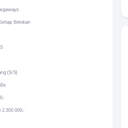
 Megaways
 Setiap Belokan
 5
ang (5/5)
50x
0,-
2.300.000,-