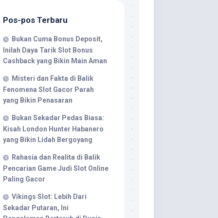
Pos-pos Terbaru
Bukan Cuma Bonus Deposit,
Inilah Daya Tarik Slot Bonus
Cashback yang Bikin Main Aman
Misteri dan Fakta di Balik
Fenomena Slot Gacor Parah
yang Bikin Penasaran
Bukan Sekadar Pedas Biasa:
Kisah London Hunter Habanero
yang Bikin Lidah Bergoyang
Rahasia dan Realita di Balik
Pencarian Game Judi Slot Online
Paling Gacor
Vikings Slot: Lebih Dari
Sekadar Putaran, Ini