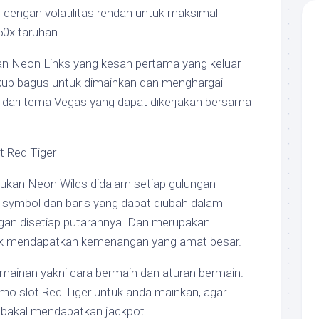
engan volatilitas rendah untuk maksimal
0x taruhan.
n Neon Links yang kesan pertama yang keluar
ukup bagus untuk dimainkan dan menghargai
dari tema Vegas yang dapat dikerjakan bersama
 Red Tiger
entukan Neon Wilds didalam setiap gulungan
symbol dan baris yang dapat diubah dalam
n disetiap putarannya. Dan merupakan
tuk mendapatkan kemenangan yang amat besar.
rmainan yakni cara bermain dan aturan bermain.
mo slot Red Tiger untuk anda mainkan, agar
 bakal mendapatkan jackpot.