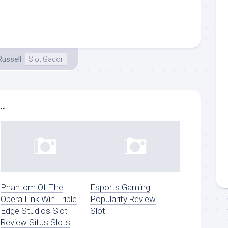
Russell
Slot Gacor
..
Phantom Of The
Esports Gaming
Opera Link Win Triple
Popularity Review
Edge Studios Slot
Slot
Review Situs Slots