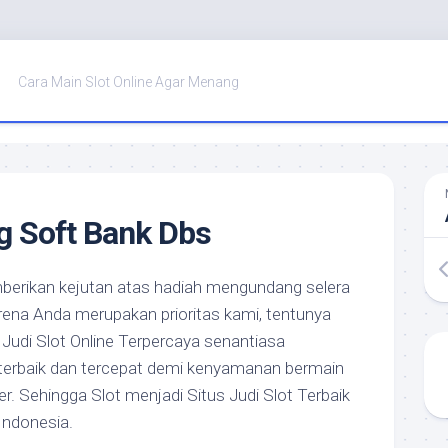
Cara Main Slot Online Agar Menang
Pg Soft Bank Dbs
berikan kejutan atas hadiah mengundang selera
Karena Anda merupakan prioritas kami, tentunya
 Judi Slot Online Terpercaya senantiasa
erbaik dan tercepat demi kenyamanan bermain
r. Sehingga Slot menjadi Situs Judi Slot Terbaik
Indonesia.