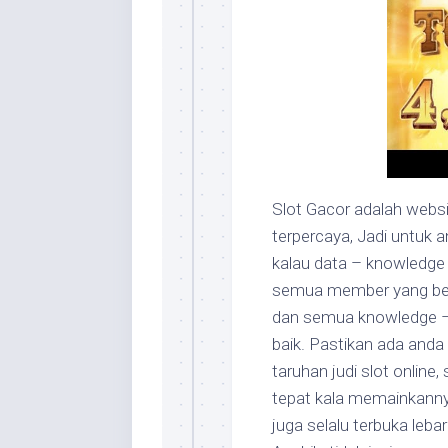
Slot Gacor adalah websi
terpercaya, Jadi untuk a
kalau data – knowledge
semua member yang berma
dan semua knowledge –
baik. Pastikan ada anda
taruhan judi slot onlin
tepat kala memainkann
juga selalu terbuka leba