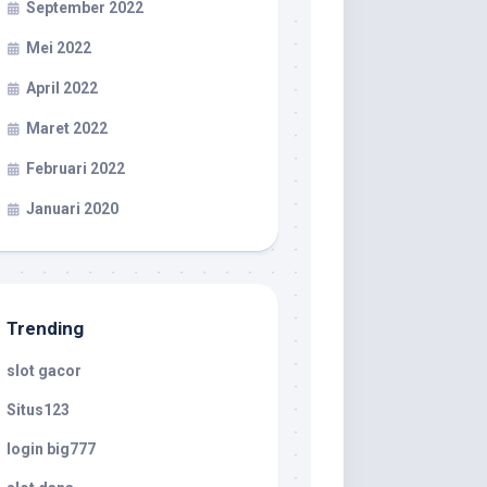
September 2022
Mei 2022
April 2022
Maret 2022
Februari 2022
Januari 2020
Trending
slot gacor
Situs123
login big777