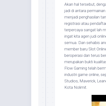
Akan hal tersebut, deng
jadi di antara permaina
menjadi penghasilan ta
registrasi atau pendafta
terpercaya sangat lah 
ingat kita agen judi on
semua. Dan sehabis and
member baru Slot Online
beroperasi dan terus be
merupakan bukti kualita
Flow Gaming telah berm
industri game online, se
Studios, Maverick, Leand
Kota Nolimit.