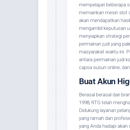
mempelajari beberapa st
memainkan mesin slot d
akan mendapatkan hasil 
mengambil keputusan un
menyiapkan strategi pe
permainan judi yang pal
masyarakat waktu ini. P
antara permainan judi ka
capsa susun online, dan
Buat Akun Hi
Berasal berasal dari bra
1998, RTG telah menghad
Didukung layanan pelang
yang ramah dan profes
yang Anda hadapi akan d