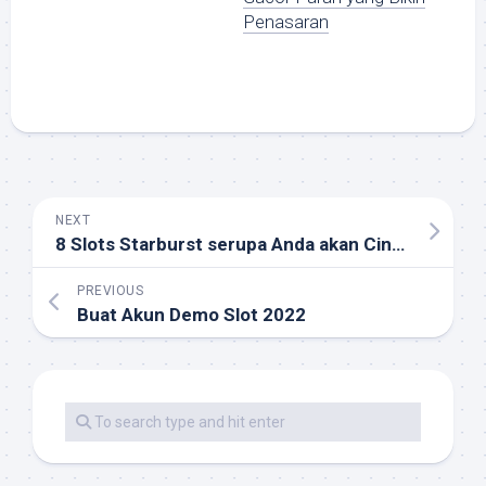
Penasaran
NEXT
8 Slots Starburst serupa Anda akan Cinta Bermain Online
PREVIOUS
Buat Akun Demo Slot 2022