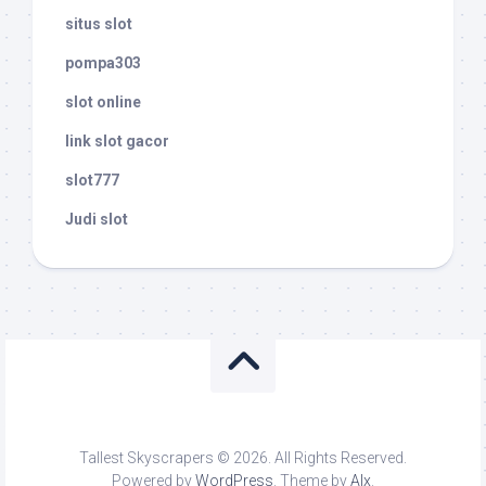
situs slot
pompa303
slot online
link slot gacor
slot777
Judi slot
Tallest Skyscrapers © 2026. All Rights Reserved.
Powered by
WordPress
. Theme by
Alx
.