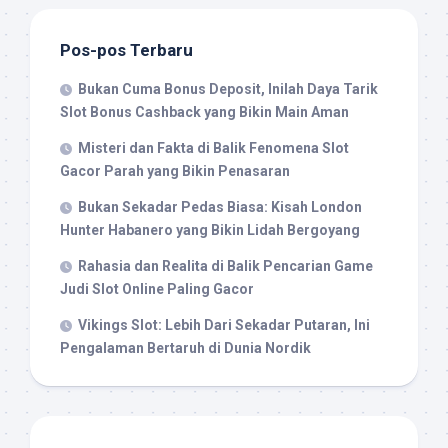
Pos-pos Terbaru
Bukan Cuma Bonus Deposit, Inilah Daya Tarik
Slot Bonus Cashback yang Bikin Main Aman
Misteri dan Fakta di Balik Fenomena Slot
Gacor Parah yang Bikin Penasaran
Bukan Sekadar Pedas Biasa: Kisah London
Hunter Habanero yang Bikin Lidah Bergoyang
Rahasia dan Realita di Balik Pencarian Game
Judi Slot Online Paling Gacor
Vikings Slot: Lebih Dari Sekadar Putaran, Ini
Pengalaman Bertaruh di Dunia Nordik