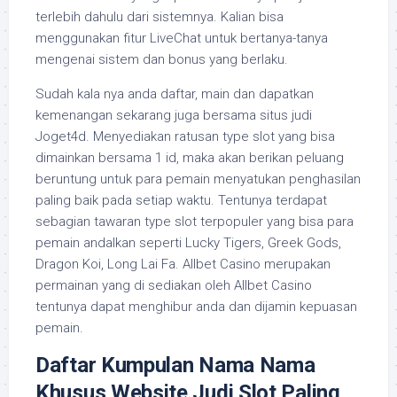
terlebih dahulu dari sistemnya. Kalian bisa
menggunakan fitur LiveChat untuk bertanya-tanya
mengenai sistem dan bonus yang berlaku.
Sudah kala nya anda daftar, main dan dapatkan
kemenangan sekarang juga bersama situs judi
Joget4d. Menyediakan ratusan type slot yang bisa
dimainkan bersama 1 id, maka akan berikan peluang
beruntung untuk para pemain menyatukan penghasilan
paling baik pada setiap waktu. Tentunya terdapat
sebagian tawaran type slot terpopuler yang bisa para
pemain andalkan seperti Lucky Tigers, Greek Gods,
Dragon Koi, Long Lai Fa. Allbet Casino merupakan
permainan yang di sediakan oleh Allbet Casino
tentunya dapat menghibur anda dan dijamin kepuasan
pemain.
Daftar Kumpulan Nama Nama
Khusus Website Judi Slot Paling