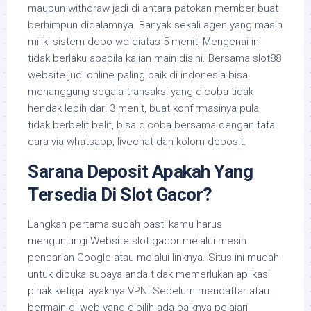
maupun withdraw jadi di antara patokan member buat
berhimpun didalamnya. Banyak sekali agen yang masih
miliki sistem depo wd diatas 5 menit, Mengenai ini
tidak berlaku apabila kalian main disini. Bersama slot88
website judi online paling baik di indonesia bisa
menanggung segala transaksi yang dicoba tidak
hendak lebih dari 3 menit, buat konfirmasinya pula
tidak berbelit belit, bisa dicoba bersama dengan tata
cara via whatsapp, livechat dan kolom deposit.
Sarana Deposit Apakah Yang
Tersedia Di Slot Gacor?
Langkah pertama sudah pasti kamu harus
mengunjungi Website slot gacor melalui mesin
pencarian Google atau melalui linknya. Situs ini mudah
untuk dibuka supaya anda tidak memerlukan aplikasi
pihak ketiga layaknya VPN. Sebelum mendaftar atau
bermain di web yang dipilih ada baiknya pelajari