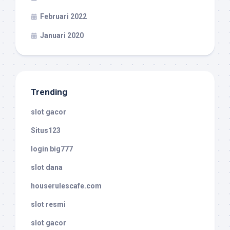
Februari 2022
Januari 2020
Trending
slot gacor
Situs123
login big777
slot dana
houserulescafe.com
slot resmi
slot gacor